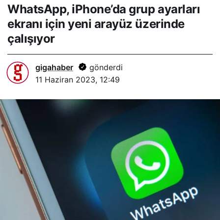
WhatsApp, iPhone’da grup ayarları
arayüz üzerinde çalışıyor
ekranı için yeni arayüz üzerinde
çalışıyor
gigahaber
gönderdi
11 Haziran 2023, 12:49