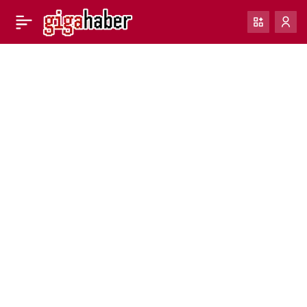
WhatsApp, iPhone’da
0
Paylaş
grup ayarları ekranı için
yeni arayüz üzerinde
çalışıyor