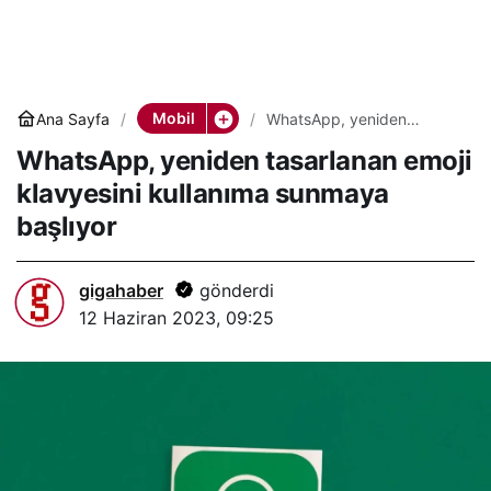
Mobil
Ana Sayfa
WhatsApp, yeniden
tasarlanan emoji klavyesini
WhatsApp, yeniden tasarlanan emoji
kullanıma sunmaya başlıyor
klavyesini kullanıma sunmaya
başlıyor
gigahaber
gönderdi
12 Haziran 2023, 09:25