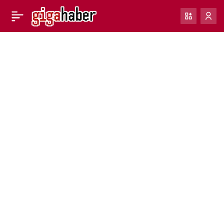
WhatsApp yakında
0
Telegram ve Signal’e
mesaj göndermeye izin
verecek