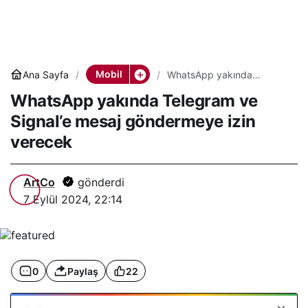
Mobil
Ana Sayfa
WhatsApp yakında
Telegram ve Signal’e mesaj
WhatsApp yakında Telegram ve
göndermeye izin verecek
Signal’e mesaj göndermeye izin
verecek
ArtCo
gönderdi
7 Eylül 2024, 22:14
0
Paylaş
22