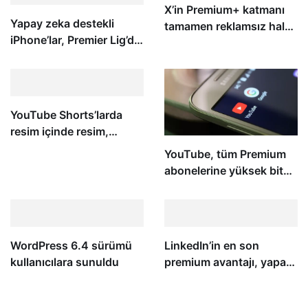
X’in Premium+ katmanı
Yapay zeka destekli
tamamen reklamsız hale
iPhone’lar, Premier Lig’de
geliyor
ofsaytı tespit edecek
YouTube Shorts’larda
resim içinde resim,
Premium’un yeni
YouTube, tüm Premium
özellikleri arasında
abonelerine yüksek bit
hızında 1080p sunuyor
WordPress 6.4 sürümü
LinkedIn’in en son
kullanıcılara sunuldu
premium avantajı, yapay
zekalı bir iş koçu