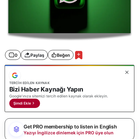
0
Paylaş
Beğen
TERCIH EDILEN KAYNAK
Bizi Haber Kaynağı Yapın
Google'ınıza sitemizi tercih edilen kaynak olarak ekleyin.
Şimdi Ekle
Get PRO membership to listen in English
Yazıyı İngilizce dinlemek için PRO üye olun