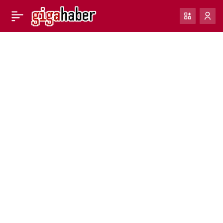
Google Play Store, dijital
0
Paylaş
hediye kartları ile ticaret
alanını genişletiyor