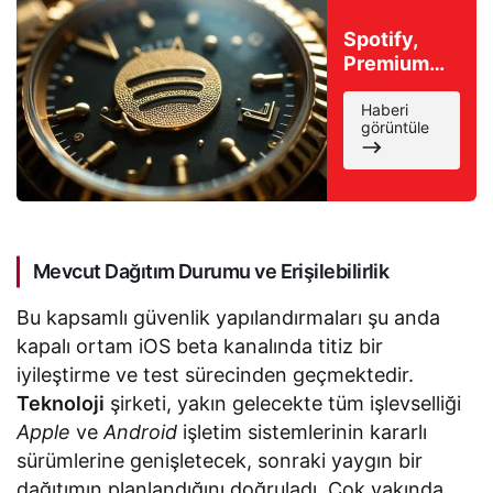
Spotify,
Premium
kullanıcılar
için
Haberi
görüntüle
‘Uzaktan
Çalma
Listesi
İndirme’
özelliğini
sunuyor
Mevcut Dağıtım Durumu ve Erişilebilirlik
Bu kapsamlı güvenlik yapılandırmaları şu anda
kapalı ortam iOS beta kanalında titiz bir
iyileştirme ve test sürecinden geçmektedir.
Teknoloji
şirketi, yakın gelecekte tüm işlevselliği
Apple
ve
Android
işletim sistemlerinin kararlı
sürümlerine genişletecek, sonraki yaygın bir
dağıtımın planlandığını doğruladı. Çok yakında