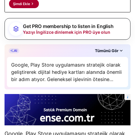
Şimdi Ekle
Get PRO membership to listen in English
Yazıyı İngilizce dinlemek için PRO üye olun
Özet, gAI Zetta’nın yapay zeka desteğiyle oluşturuldu.
Tümünü Gör
AI
Google, Play Store uygulamasını stratejik olarak
geliştirerek dijital hediye kartları alanında önemli
bir adım atıyor. Geleneksel işlevinin ötesine
geçerek uygulamalar ve dijital abonelikler için bir
pazar yeri sunan Google, kullanıcıların
i
sevdiklerine kolayca hediye göndermesine
olanak tanıyor. Bu yeni…
Google, Play Store uygulamasını stratejik olarak