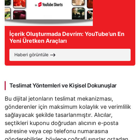
İçerik Oluşturmada Devrim: YouTube’un En
Yeni Üretken Araçları
Haberi görüntüle
Teslimat Yöntemleri ve Kişisel Dokunuşlar
Bu dijital jetonların teslimat mekanizması,
gönderenler için maksimum kolaylık ve verimlilik
sağlayacak şekilde tasarlanmıştır. Alıcılar,
seçtikleri kuponu doğrudan alıcının e-posta
adresine veya cep telefonu numarasına
gönderebilirler, böylece coğrafi sınırlar ortadan