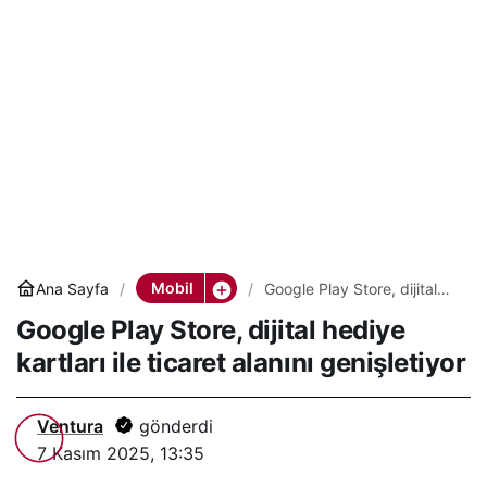
Mobil
Ana Sayfa
Google Play Store, dijital
hediye kartları ile ticaret
Google Play Store, dijital hediye
alanını genişletiyor
kartları ile ticaret alanını genişletiyor
Ventura
gönderdi
7 Kasım 2025, 13:35