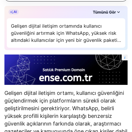
Özet, gAI Zetta’nın yapay zeka desteğiyle oluşturuldu.
Tümünü Gör
AI
Gelişen dijital iletişim ortamında kullanıcı
güvenliğini artırmak için WhatsApp, yüksek risk
altındaki kullanıcılar için yeni bir güvenlik paketi
olan “Sıkı Hesap Ayarları”nı tanıttı. Bu proaktif
gelişme, yalnızca araştırmacı gazeteciler ve
i
kamuoyunda tanınan kişiler değil, aynı zamanda
tüm kullanıcılar…
Gelişen dijital iletişim ortamı, kullanıcı güvenliğini
güçlendirmek için platformların sürekli olarak
geliştirilmesini gerektiriyor. WhatsApp, belirli
yüksek profilli kişilerin karşılaştığı benzersiz
güvenlik açıklarının farkında olarak, araştırmacı
gazeteciler ve kamuoyunda öne çıkan kişiler dahil