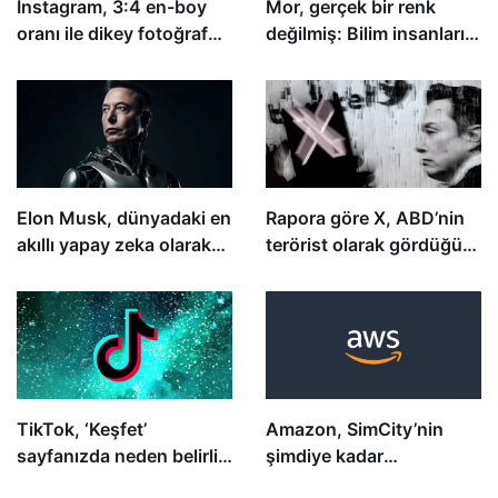
Instagram, 3:4 en-boy
Mor, gerçek bir renk
oranı ile dikey fotoğraf
değilmiş: Bilim insanları,
paylaşımını kolaylaştırdı
onu nasıl gördüğümüzü
açıklıyor
Elon Musk, dünyadaki en
Rapora göre X, ABD’nin
akıllı yapay zeka olarak
terörist olarak gördüğü
gördüğü ‘Grok 3’ü
grupların doğrulama için
tanıtmaya hazırlanıyor
ödeme yapmasına izin
veriyor
TikTok, ‘Keşfet’
Amazon, SimCity’nin
sayfanızda neden belirli
şimdiye kadar
içerikler gördüğünüzü
gördüğümüz en gerçekçi