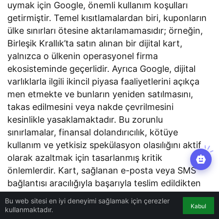
uymak için Google, önemli kullanım koşulları
getirmiştir. Temel kısıtlamalardan biri, kuponların
ülke sınırları ötesine aktarılamamasıdır; örneğin,
Birleşik Krallık’ta satın alınan bir dijital kart,
yalnızca o ülkenin operasyonel firma
ekosisteminde geçerlidir. Ayrıca Google, dijital
varlıklarla ilgili ikincil piyasa faaliyetlerini açıkça
men etmekte ve bunların yeniden satılmasını,
takas edilmesini veya nakde çevrilmesini
kesinlikle yasaklamaktadır. Bu zorunlu
sınırlamalar, finansal dolandırıcılık, kötüye
kullanım ve yetkisiz spekülasyon olasılığını aktif
olarak azaltmak için tasarlanmış kritik
önlemlerdir. Kart, sağlanan e-posta veya SMS
bağlantısı aracılığıyla başarıyla teslim edildikten
sonra, alıcı tarafından kullanılması, kuponla
Bu web sitesi en iyi deneyimi sağlamak için çerezler
Kabul
birlikte verilen markaya özgü talimatlara tabidir
kullanmaktadır.