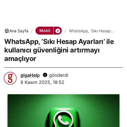
Mobil
Ana Sayfa
WhatsApp, ‘Sıkı Hesap
Ayarları’ ile kullanıcı
WhatsApp, ‘Sıkı Hesap Ayarları’ ile
güvenliğini artırmayı
amaçlıyor
kullanıcı güvenliğini artırmayı
amaçlıyor
gigaHelp
gönderdi
8 Kasım 2025, 18:52