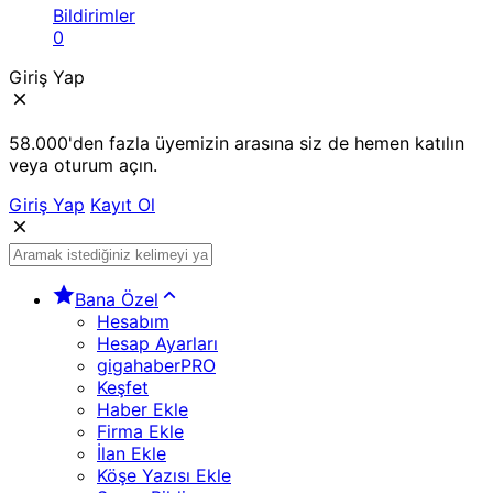
Bildirimler
0
Giriş Yap
58.000'den fazla üyemizin arasına siz de hemen katılın
veya oturum açın.
Giriş Yap
Kayıt Ol
Bana Özel
Hesabım
Hesap Ayarları
gigahaberPRO
Keşfet
Haber Ekle
Firma Ekle
İlan Ekle
Köşe Yazısı Ekle