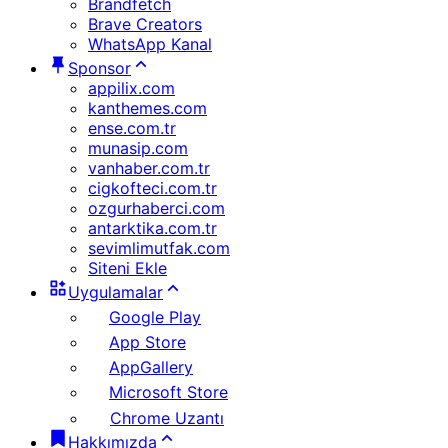
Brandfetch
Brave Creators
WhatsApp Kanal
Sponsor
appilix.com
kanthemes.com
ense.com.tr
munasip.com
vanhaber.com.tr
cigkofteci.com.tr
ozgurhaberci.com
antarktika.com.tr
sevimlimutfak.com
Siteni Ekle
Uygulamalar
Google Play
App Store
AppGallery
Microsoft Store
Chrome Uzantı
Hakkımızda