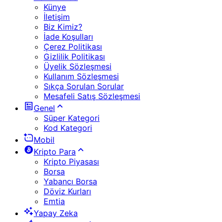
Künye
İletişim
Biz Kimiz?
İade Koşulları
Çerez Politikası
Gizlilik Politikası
Üyelik Sözleşmesi
Kullanım Sözleşmesi
Sıkça Sorulan Sorular
Mesafeli Satış Sözleşmesi
Genel
Süper Kategori
Kod Kategori
Mobil
Kripto Para
Kripto Piyasası
Borsa
Yabancı Borsa
Döviz Kurları
Emtia
Yapay Zeka