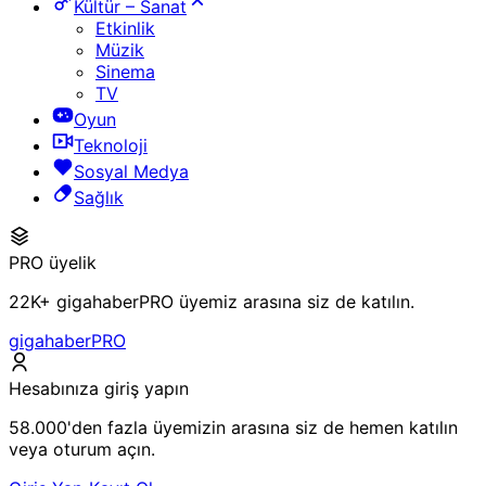
Kültür – Sanat
Etkinlik
Müzik
Sinema
TV
Oyun
Teknoloji
Sosyal Medya
Sağlık
PRO üyelik
22K+ gigahaberPRO üyemiz arasına siz de katılın.
gigahaberPRO
Hesabınıza giriş yapın
58.000'den fazla üyemizin arasına siz de hemen katılın
veya oturum açın.