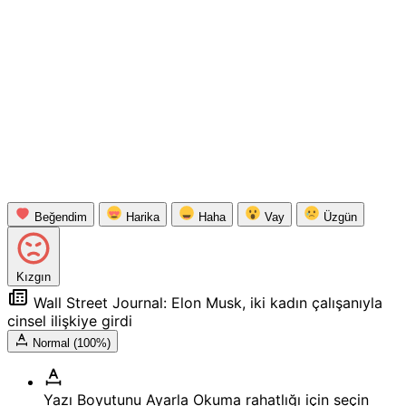
Beğendim
Harika
Haha
Vay
Üzgün
Kızgın
Wall Street Journal: Elon Musk, iki kadın çalışanıyla
cinsel ilişkiye girdi
Normal (100%)
Yazı Boyutunu Ayarla
Okuma rahatlığı için seçin