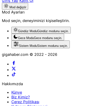
Giriş Yap
Kayıt Ol
Mod değiştir
Mod Ayarları
Mod seçin, deneyiminizi kişiselleştirin.
Gündüz Modu
Gündüz modunu seçin.
Gece Modu
Gece modunu seçin.
Sistem Modu
Sistem modunu seçin.
gigahaber.com © 2022 - 2026
Hakkımızda
Künye
Biz Kimiz?
Çerez Politikası