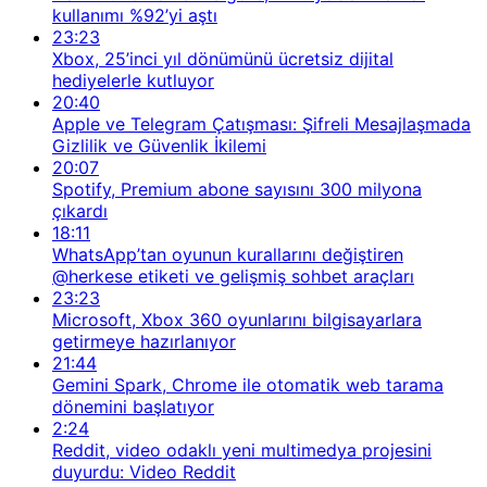
kullanımı %92’yi aştı
23:23
Xbox, 25’inci yıl dönümünü ücretsiz dijital
hediyelerle kutluyor
20:40
Apple ve Telegram Çatışması: Şifreli Mesajlaşmada
Gizlilik ve Güvenlik İkilemi
20:07
Spotify, Premium abone sayısını 300 milyona
çıkardı
18:11
WhatsApp’tan oyunun kurallarını değiştiren
@herkese etiketi ve gelişmiş sohbet araçları
23:23
Microsoft, Xbox 360 oyunlarını bilgisayarlara
getirmeye hazırlanıyor
21:44
Gemini Spark, Chrome ile otomatik web tarama
dönemini başlatıyor
2:24
Reddit, video odaklı yeni multimedya projesini
duyurdu: Video Reddit