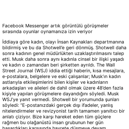
Facebook Messenger artık görüntülü görüşmeler
sırasında oyunlar oynamanıza izin veriyor
İddiaya göre kadın, olayı İnsan Kaynakları departmanına
bildirmiş ve bu da Shotwell’e geri dönmüş. Shotwell daha
sonra kadının genel müdürlükten uzaklaştırılmasını talep
etti. Musk daha sonra aynı kadınla cinsel bir ilişki yaşadı
ve kadın o zamandan beri şirketten ayrıldı. The Wall
Street Journal (WSJ) iddia ettiği haberin, kısa mesajlara,
e-postalara, belgelere ve eski çalışanlar; Musk’ın kadın
astlarıyla etkileşimlerini bilen kişiler ve kadınların
arkadaşları ve aileleri de dahil olmak üzere 48’den fazla
kişiyle yapılan görüşmelere dayandığını söyledi. Musk
WSJ’ye yanıt vermedi. Shotwell bir yorumunda şunları
söyledi: “E-postanızdaki gerçek dışı ifadeler, yanlış
nitelendirmeler ve revizyonist tarih tamamen yanıltıcı bir
anlatı çiziyor. Bize karşı hareket eden tüm güçlere
rağmen bu olağanüstü insan grubunun her gün
başardıkları karşısında hayrete düşmeye devam