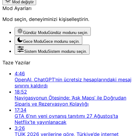
Mod değiştir
Mod Ayarları
Mod seçin, deneyiminizi kişiselleştirin.
Gündüz Modu
Gündüz modunu seçin.
Gece Modu
Gece modunu seçin.
Sistem Modu
Sistem modunu seçin.
Taze Yazılar
4:46
OpenAI, ChatGPT’nin ücretsiz hesaplarındaki mesaj
sınırını kaldırdı
18:52
Navigasyonun Ötesinde: ‘Ask Maps’ ile Doğrudan
Sipariş ve Rezervasyon Kolaylığı
17:34
GTA 6’nın yeni oynanış tanıtımı 27 Ağustos’ta
Netflix’te yayınlanacak
3:26
TÜİK 2026 verilerine göre, Türkiye’de internet