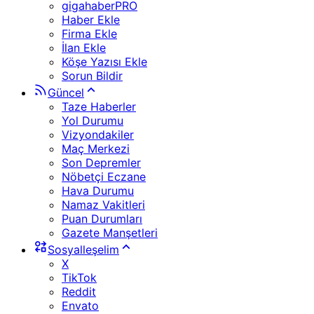
gigahaberPRO
Haber Ekle
Firma Ekle
İlan Ekle
Köşe Yazısı Ekle
Sorun Bildir
Güncel
Taze Haberler
Yol Durumu
Vizyondakiler
Maç Merkezi
Son Depremler
Nöbetçi Eczane
Hava Durumu
Namaz Vakitleri
Puan Durumları
Gazete Manşetleri
Sosyalleşelim
X
TikTok
Reddit
Envato