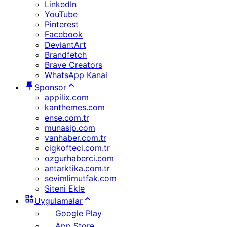
LinkedIn
YouTube
Pinterest
Facebook
DeviantArt
Brandfetch
Brave Creators
WhatsApp Kanal
Sponsor
appilix.com
kanthemes.com
ense.com.tr
munasip.com
vanhaber.com.tr
cigkofteci.com.tr
ozgurhaberci.com
antarktika.com.tr
sevimlimutfak.com
Siteni Ekle
Uygulamalar
Google Play
App Store