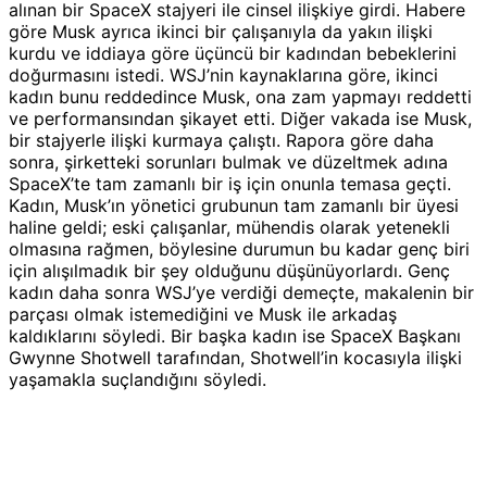
alınan bir SpaceX stajyeri ile cinsel ilişkiye girdi. Habere
göre Musk ayrıca ikinci bir çalışanıyla da yakın ilişki
kurdu ve iddiaya göre üçüncü bir kadından bebeklerini
doğurmasını istedi. WSJ’nin kaynaklarına göre, ikinci
kadın bunu reddedince Musk, ona zam yapmayı reddetti
ve performansından şikayet etti. Diğer vakada ise Musk,
bir stajyerle ilişki kurmaya çalıştı. Rapora göre daha
sonra, şirketteki sorunları bulmak ve düzeltmek adına
SpaceX’te tam zamanlı bir iş için onunla temasa geçti.
Kadın, Musk’ın yönetici grubunun tam zamanlı bir üyesi
haline geldi; eski çalışanlar, mühendis olarak yetenekli
olmasına rağmen, böylesine durumun bu kadar genç biri
için alışılmadık bir şey olduğunu düşünüyorlardı. Genç
kadın daha sonra WSJ’ye verdiği demeçte, makalenin bir
parçası olmak istemediğini ve Musk ile arkadaş
kaldıklarını söyledi. Bir başka kadın ise SpaceX Başkanı
Gwynne Shotwell tarafından, Shotwell’in kocasıyla ilişki
yaşamakla suçlandığını söyledi.