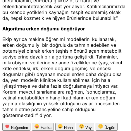
dietanolamin, etil-beta glukozid, tartarat ve
etilendiamintetraasetik asit yer alıyor. Katılımcılarımızda
bu ksenobiyotiklerin kaynağını tespit edememiş olsak
da, hepsi kozmetik ve hijyen ürünlerinde bulunabilir.”
Algoritma erken doğumu öngörüyor
Ekip ayrıca makine öğrenimi modellerini kullanarak,
erken doğumu iyi bir doğrulukla tahmin edebilen ve
potansiyel olarak erken teşhisin önünü açan metabolit
seviyelerine dayalı bir algoritma geliştirdi. Tahminler,
mikrobiyom verilerine ve anne özelliklerine (yaş, vücut
kitle endeksi, ırk, erken doğum geçmişi ve önceki
doğumlar gibi) dayanan modellerden daha doğru olsa
da, yeni modelin klinikte kullanılabilmesi için hala
iyileştirmeye ve daha fazla doğrulamaya ihtiyacı var.
Korem, mevcut sınırlamalara rağmen, “sonuçlarımız,
vajinal metabolitlerin hangi kadınların erken doğum
yapma olasılığının yüksek olduğunu aylar öncesinden
tahmin etme potansiyeline sahip olduğunu
göstermektedir” diyor.
Beğendim
Harika
Haha
Vay
Üzgün