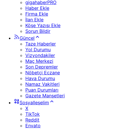
gigahaberPRO
Haber Ekle
Firma Ekle
İlan Ekle
Köşe Yazısı Ekle
Sorun Bildir
Güncel
Taze Haberler
Yol Durumu
Vizyondakiler
Maç Merkezi
Son Depremler
Nöbetçi Eczane
Hava Durumu
Namaz Vakitleri
Puan Durumları
Gazete Manşetleri
Sosyalleşelim
X
TikTok
Reddit
Envato