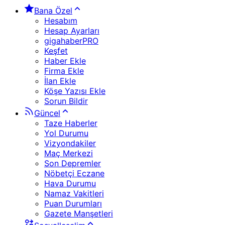
Bana Özel
Hesabım
Hesap Ayarları
gigahaberPRO
Keşfet
Haber Ekle
Firma Ekle
İlan Ekle
Köşe Yazısı Ekle
Sorun Bildir
Güncel
Taze Haberler
Yol Durumu
Vizyondakiler
Maç Merkezi
Son Depremler
Nöbetçi Eczane
Hava Durumu
Namaz Vakitleri
Puan Durumları
Gazete Manşetleri