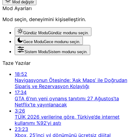
Mod değiştir
Mod Ayarları
Mod seçin, deneyimini kişiselleştirin.
Gündüz Modu
Gündüz modunu seçin.
Gece Modu
Gece modunu seçin.
Sistem Modu
Sistem modunu seçin.
Taze Yazılar
18:52
Navigasyonun Ötesinde: ‘Ask Maps’ ile Doğrudan
Sipariş ve Rezervasyon Kolaylığı
17:34
GTA 6’nın yeni oynanış tanıtımı 27 Ağustos’ta
Netflix’te yayınlanacak
3:26
TÜİK 2026 verilerine göre, Türkiye’de internet
kullanımı %92’yi aştı
23:23
Xbox, 25’inci yıl dönümünü ücretsiz dijital