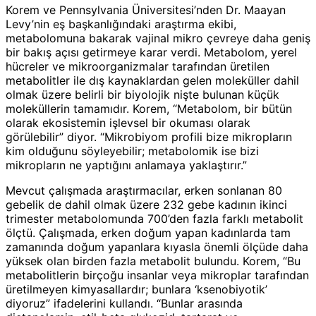
Korem ve Pennsylvania Üniversitesi’nden Dr. Maayan
Levy’nin eş başkanlığındaki araştırma ekibi,
metabolomuna bakarak vajinal mikro çevreye daha geniş
bir bakış açısı getirmeye karar verdi. Metabolom, yerel
hücreler ve mikroorganizmalar tarafından üretilen
metabolitler ile dış kaynaklardan gelen moleküller dahil
olmak üzere belirli bir biyolojik nişte bulunan küçük
moleküllerin tamamıdır. Korem, “Metabolom, bir bütün
olarak ekosistemin işlevsel bir okuması olarak
görülebilir” diyor. “Mikrobiyom profili bize mikropların
kim olduğunu söyleyebilir; metabolomik ise bizi
mikropların ne yaptığını anlamaya yaklaştırır.”
Mevcut çalışmada araştırmacılar, erken sonlanan 80
gebelik de dahil olmak üzere 232 gebe kadının ikinci
trimester metabolomunda 700’den fazla farklı metabolit
ölçtü. Çalışmada, erken doğum yapan kadınlarda tam
zamanında doğum yapanlara kıyasla önemli ölçüde daha
yüksek olan birden fazla metabolit bulundu. Korem, “Bu
metabolitlerin birçoğu insanlar veya mikroplar tarafından
üretilmeyen kimyasallardır; bunlara ‘ksenobiyotik’
diyoruz” ifadelerini kullandı. “Bunlar arasında