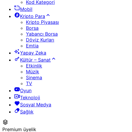
Kod Kategori
Mobil
Kripto Para
Kripto Piyasası
Borsa
Yabancı Borsa
Döviz Kurları
Emtia
Yapay Zeka
Kültür – Sanat
Etkinlik
Müzik
Sinema
TV
Oyun
Teknoloji
Sosyal Medya
Sağlık
Premium üyelik