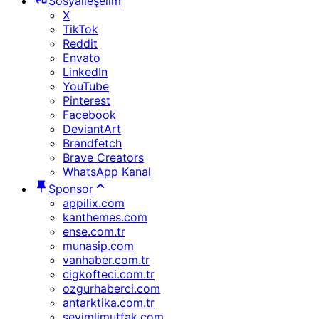
Sosyalleşelim
X
TikTok
Reddit
Envato
LinkedIn
YouTube
Pinterest
Facebook
DeviantArt
Brandfetch
Brave Creators
WhatsApp Kanal
Sponsor
appilix.com
kanthemes.com
ense.com.tr
munasip.com
vanhaber.com.tr
cigkofteci.com.tr
ozgurhaberci.com
antarktika.com.tr
sevimlimutfak.com