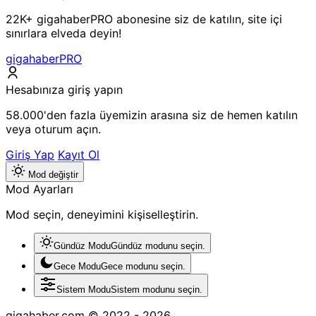
22K+ gigahaberPRO abonesine siz de katılın, site içi
sınırlara elveda deyin!
gigahaberPRO
Hesabınıza giriş yapın
58.000'den fazla üyemizin arasına siz de hemen katılın
veya oturum açın.
Giriş Yap
Kayıt Ol
Mod değiştir
Mod Ayarları
Mod seçin, deneyimini kişiselleştirin.
Gündüz Modu
Gündüz modunu seçin.
Gece Modu
Gece modunu seçin.
Sistem Modu
Sistem modunu seçin.
gigahaber.com © 2022 - 2026