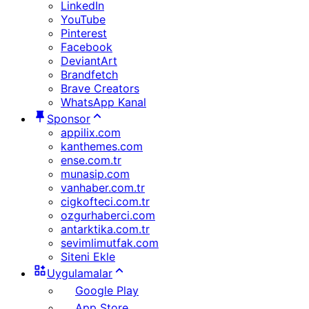
LinkedIn
YouTube
Pinterest
Facebook
DeviantArt
Brandfetch
Brave Creators
WhatsApp Kanal
Sponsor
appilix.com
kanthemes.com
ense.com.tr
munasip.com
vanhaber.com.tr
cigkofteci.com.tr
ozgurhaberci.com
antarktika.com.tr
sevimlimutfak.com
Siteni Ekle
Uygulamalar
Google Play
App Store