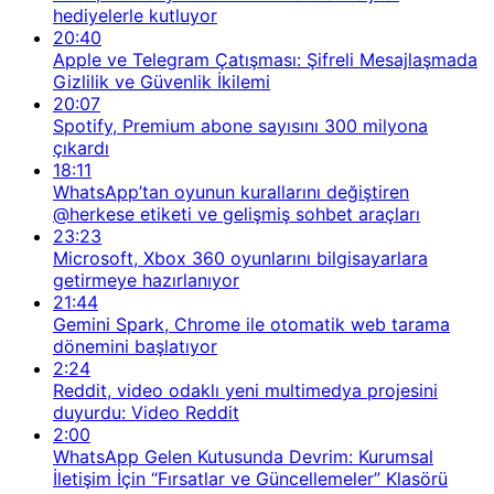
hediyelerle kutluyor
20:40
Apple ve Telegram Çatışması: Şifreli Mesajlaşmada
Gizlilik ve Güvenlik İkilemi
20:07
Spotify, Premium abone sayısını 300 milyona
çıkardı
18:11
WhatsApp’tan oyunun kurallarını değiştiren
@herkese etiketi ve gelişmiş sohbet araçları
23:23
Microsoft, Xbox 360 oyunlarını bilgisayarlara
getirmeye hazırlanıyor
21:44
Gemini Spark, Chrome ile otomatik web tarama
dönemini başlatıyor
2:24
Reddit, video odaklı yeni multimedya projesini
duyurdu: Video Reddit
2:00
WhatsApp Gelen Kutusunda Devrim: Kurumsal
İletişim İçin “Fırsatlar ve Güncellemeler” Klasörü