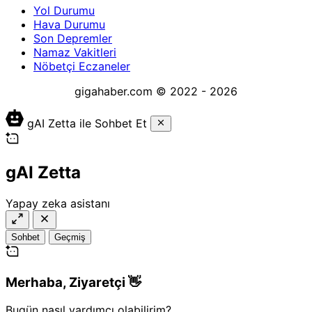
Yol Durumu
Hava Durumu
Son Depremler
Namaz Vakitleri
Nöbetçi Eczaneler
gigahaber.com © 2022 - 2026
gAI Zetta ile Sohbet Et
gAI Zetta
Yapay zeka asistanı
Sohbet
Geçmiş
Merhaba,
Ziyaretçi
👋
Bugün nasıl yardımcı olabilirim?