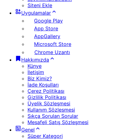
Siteni Ekle
Uygulamalar
Google Play
App Store
AppGallery
Microsoft Store
Chrome Uzantı
Hakkımızda
Künye
İletişim
Biz Kimiz?
İade Koşulları
Çerez Politikası
Gizlilik Politikası
Üyelik Sözleşmesi
Kullanım Sözleşmesi
Sıkça Sorulan Sorular
Mesafeli Satış Sözleşmesi
Genel
Süper Kategori