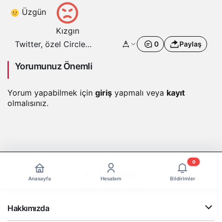
Üzgün
Kızgın
Twitter, özel Circle
0
Paylaş
tweetlerinin herkese
açık hale gelmesine bir
Yorumunuz Önemli
‘güvenlik olayının’ yol
açtığını söylüyor
Yorum yapabilmek için
giriş
yapmalı veya
kayıt
olmalısınız.
0
Anasayfa
Hesabım
Bildirimler
Hakkımızda