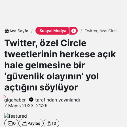
Sosyal Medya
Ana Sayfa
Twitter, özel Circle
tweetlerinin
Twitter, özel Circle
herkese açık hale
gelmesine bir
‘güvenlik olayının’
tweetlerinin herkese açık
yol açtığını
söylüyor
hale gelmesine bir
‘güvenlik olayının’ yol
açtığını söylüyor
gigahaber
tarafından yayınlandı
7 Mayıs 2023, 21:29
0
Paylaş
10