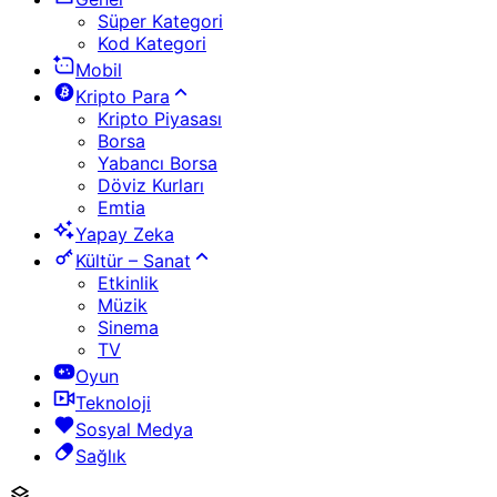
Süper Kategori
Kod Kategori
Mobil
Kripto Para
Kripto Piyasası
Borsa
Yabancı Borsa
Döviz Kurları
Emtia
Yapay Zeka
Kültür – Sanat
Etkinlik
Müzik
Sinema
TV
Oyun
Teknoloji
Sosyal Medya
Sağlık