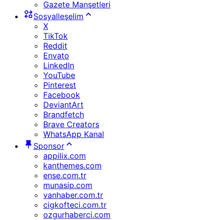
Gazete Manşetleri
Sosyalleşelim
X
TikTok
Reddit
Envato
LinkedIn
YouTube
Pinterest
Facebook
DeviantArt
Brandfetch
Brave Creators
WhatsApp Kanal
Sponsor
appilix.com
kanthemes.com
ense.com.tr
munasip.com
vanhaber.com.tr
cigkofteci.com.tr
ozgurhaberci.com