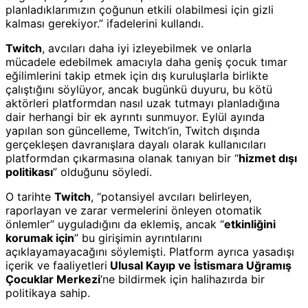
planladıklarımızın çoğunun etkili olabilmesi için gizli
kalması gerekiyor.” ifadelerini kullandı.
Twitch
, avcıları daha iyi izleyebilmek ve onlarla
mücadele edebilmek amacıyla daha geniş çocuk tımar
eğilimlerini takip etmek için dış kuruluşlarla birlikte
çalıştığını söylüyor, ancak bugünkü duyuru, bu kötü
aktörleri platformdan nasıl uzak tutmayı planladığına
dair herhangi bir ek ayrıntı sunmuyor. Eylül ayında
yapılan son güncelleme, Twitch’in, Twitch dışında
gerçekleşen davranışlara dayalı olarak kullanıcıları
platformdan çıkarmasına olanak tanıyan bir “
hizmet dışı
politikası
” olduğunu söyledi.
O tarihte
Twitch
, “potansiyel avcıları belirleyen,
raporlayan ve zarar vermelerini önleyen otomatik
önlemler” uyguladığını da eklemiş, ancak “
etkinliğini
korumak için
” bu girişimin ayrıntılarını
açıklayamayacağını söylemişti. Platform ayrıca yasadışı
içerik ve faaliyetleri
Ulusal Kayıp ve İstismara Uğramış
Çocuklar Merkezi
‘ne bildirmek için halihazırda bir
politikaya sahip.