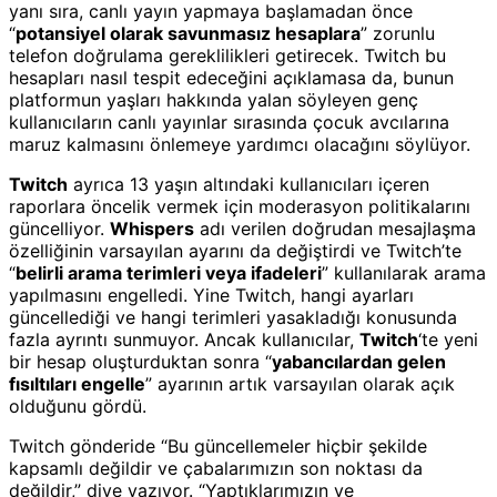
yanı sıra, canlı yayın yapmaya başlamadan önce
“
potansiyel olarak savunmasız hesaplara
” zorunlu
telefon doğrulama gereklilikleri getirecek. Twitch bu
hesapları nasıl tespit edeceğini açıklamasa da, bunun
platformun yaşları hakkında yalan söyleyen genç
kullanıcıların canlı yayınlar sırasında çocuk avcılarına
maruz kalmasını önlemeye yardımcı olacağını söylüyor.
Twitch
ayrıca 13 yaşın altındaki kullanıcıları içeren
raporlara öncelik vermek için moderasyon politikalarını
güncelliyor.
Whispers
adı verilen doğrudan mesajlaşma
özelliğinin varsayılan ayarını da değiştirdi ve Twitch’te
“
belirli arama terimleri veya ifadeleri
” kullanılarak arama
yapılmasını engelledi. Yine Twitch, hangi ayarları
güncellediği ve hangi terimleri yasakladığı konusunda
fazla ayrıntı sunmuyor. Ancak kullanıcılar,
Twitch
‘te yeni
bir hesap oluşturduktan sonra “
yabancılardan gelen
fısıltıları engelle
” ayarının artık varsayılan olarak açık
olduğunu gördü.
Twitch gönderide “Bu güncellemeler hiçbir şekilde
kapsamlı değildir ve çabalarımızın son noktası da
değildir,” diye yazıyor. “Yaptıklarımızın ve