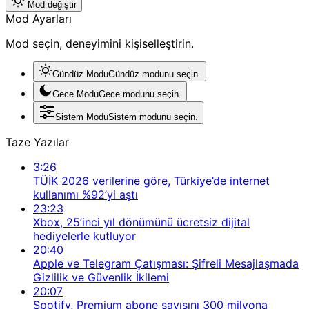
Mod değiştir
Mod Ayarları
Mod seçin, deneyimini kişiselleştirin.
Gündüz Modu
Gündüz modunu seçin.
Gece Modu
Gece modunu seçin.
Sistem Modu
Sistem modunu seçin.
Taze Yazılar
3:26
TÜİK 2026 verilerine göre, Türkiye’de internet
kullanımı %92’yi aştı
23:23
Xbox, 25’inci yıl dönümünü ücretsiz dijital
hediyelerle kutluyor
20:40
Apple ve Telegram Çatışması: Şifreli Mesajlaşmada
Gizlilik ve Güvenlik İkilemi
20:07
Spotify, Premium abone sayısını 300 milyona