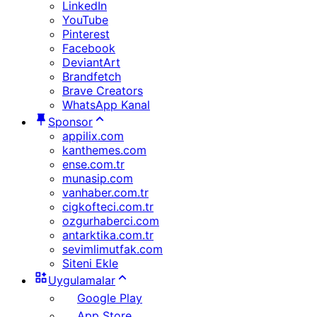
LinkedIn
YouTube
Pinterest
Facebook
DeviantArt
Brandfetch
Brave Creators
WhatsApp Kanal
Sponsor
appilix.com
kanthemes.com
ense.com.tr
munasip.com
vanhaber.com.tr
cigkofteci.com.tr
ozgurhaberci.com
antarktika.com.tr
sevimlimutfak.com
Siteni Ekle
Uygulamalar
Google Play
App Store