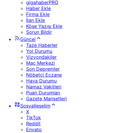
gigahaberPRO
Haber Ekle
Firma Ekle
İlan Ekle
Köşe Yazısı Ekle
Sorun Bildir
Güncel
Taze Haberler
Yol Durumu
Vizyondakiler
Maç Merkezi
Son Depremler
Nöbetçi Eczane
Hava Durumu
Namaz Vakitleri
Puan Durumları
Gazete Manşetleri
Sosyalleşelim
X
TikTok
Reddit
Envato