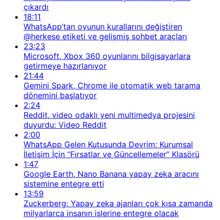
çıkardı
18:11
WhatsApp’tan oyunun kurallarını değiştiren
@herkese etiketi ve gelişmiş sohbet araçları
23:23
Microsoft, Xbox 360 oyunlarını bilgisayarlara
getirmeye hazırlanıyor
21:44
Gemini Spark, Chrome ile otomatik web tarama
dönemini başlatıyor
2:24
Reddit, video odaklı yeni multimedya projesini
duyurdu: Video Reddit
2:00
WhatsApp Gelen Kutusunda Devrim: Kurumsal
İletişim İçin “Fırsatlar ve Güncellemeler” Klasörü
1:47
Google Earth, Nano Banana yapay zeka aracını
sistemine entegre etti
13:59
Zuckerberg: Yapay zeka ajanları çok kısa zamanda
milyarlarca insanın işlerine entegre olacak