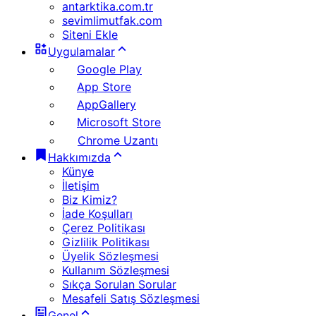
antarktika.com.tr
sevimlimutfak.com
Siteni Ekle
Uygulamalar
Google Play
App Store
AppGallery
Microsoft Store
Chrome Uzantı
Hakkımızda
Künye
İletişim
Biz Kimiz?
İade Koşulları
Çerez Politikası
Gizlilik Politikası
Üyelik Sözleşmesi
Kullanım Sözleşmesi
Sıkça Sorulan Sorular
Mesafeli Satış Sözleşmesi
Genel