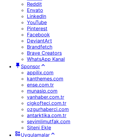
Reddit
Envato
LinkedIn
YouTube
Pinterest
Facebook
DeviantArt
Brandfetch
Brave Creators
WhatsApp Kanal
Sponsor
appilix.com
kanthemes.com
ense.com.tr
munasip.com
vanhaber.com.tr
cigkofteci.com.tr
ozgurhaberci.com
antarktika.com.tr
sevimlimutfak.com
Siteni Ekle
Uygulamalar