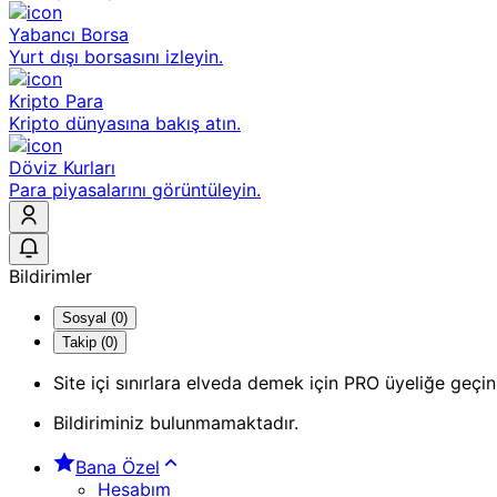
Yabancı Borsa
Yurt dışı borsasını izleyin.
Kripto Para
Kripto dünyasına bakış atın.
Döviz Kurları
Para piyasalarını görüntüleyin.
Bildirimler
Sosyal (0)
Takip (0)
Site içi sınırlara elveda demek için PRO üyeliğe geçin
Bildiriminiz bulunmamaktadır.
Bana Özel
Hesabım