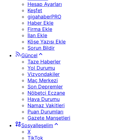
Hesap Ayarları
Keşfet
gigahaberPRO
Haber Ekle
Firma Ekle
İlan Ekle
Köşe Yazısı Ekle
Sorun Bildir
Güncel
Taze Haberler
Yol Durumu
Vizyondakiler
Maç Merkezi
Son Depremler
Nöbetçi Eczane
Hava Durumu
Namaz Vakitleri
Puan Durumları
Gazete Manşetleri
Sosyalleşelim
X
TikTok