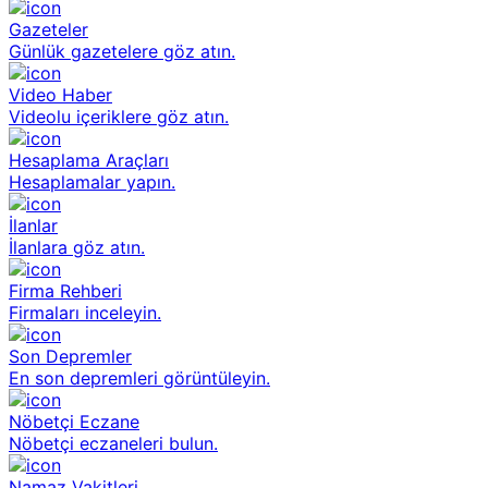
Gazeteler
Günlük gazetelere göz atın.
Video Haber
Videolu içeriklere göz atın.
Hesaplama Araçları
Hesaplamalar yapın.
İlanlar
İlanlara göz atın.
Firma Rehberi
Firmaları inceleyin.
Son Depremler
En son depremleri görüntüleyin.
Nöbetçi Eczane
Nöbetçi eczaneleri bulun.
Namaz Vakitleri