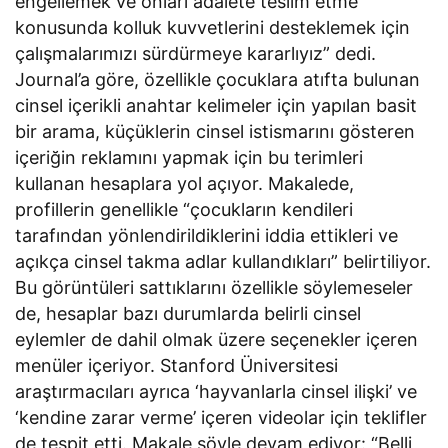
engellemek ve onları adalete teslim etme
konusunda kolluk kuvvetlerini desteklemek için
çalışmalarımızı sürdürmeye kararlıyız” dedi.
Journal’a göre, özellikle çocuklara atıfta bulunan
cinsel içerikli anahtar kelimeler için yapılan basit
bir arama, küçüklerin cinsel istismarını gösteren
içeriğin reklamını yapmak için bu terimleri
kullanan hesaplara yol açıyor. Makalede,
profillerin genellikle “çocukların kendileri
tarafından yönlendirildiklerini iddia ettikleri ve
açıkça cinsel takma adlar kullandıkları” belirtiliyor.
Bu görüntüleri sattıklarını özellikle söylemeseler
de, hesaplar bazı durumlarda belirli cinsel
eylemler de dahil olmak üzere seçenekler içeren
menüler içeriyor. Stanford Üniversitesi
araştırmacıları ayrıca ‘hayvanlarla cinsel ilişki’ ve
‘kendine zarar verme’ içeren videolar için teklifler
de tespit etti. Makale şöyle devam ediyor: “Belli