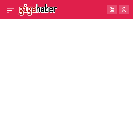
Meta’nın Twitter
0
Paylaş
alternatifinin adı
muhtemelen ‘Threads’
olacak