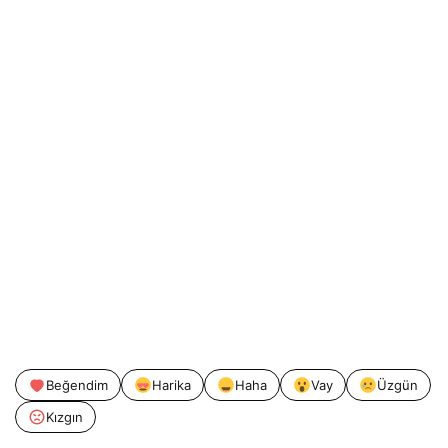
Beğendim
Harika
Haha
Vay
Üzgün
Kızgın