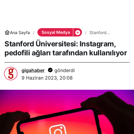
Sosyal Medya
Ana Sayfa
Stanford
Üniversitesi:
Stanford Üniversitesi: Instagram,
Instagram, pedofili
ağları tarafından
pedofili ağları tarafından kullanılıyor
kullanılıyor
gigahaber
gönderdi
9 Haziran 2023, 20:08