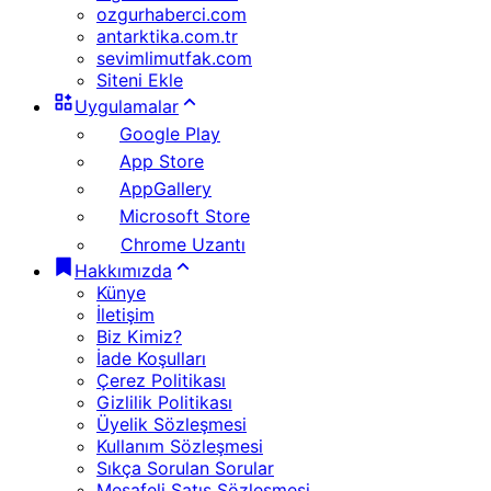
ozgurhaberci.com
antarktika.com.tr
sevimlimutfak.com
Siteni Ekle
Uygulamalar
Google Play
App Store
AppGallery
Microsoft Store
Chrome Uzantı
Hakkımızda
Künye
İletişim
Biz Kimiz?
İade Koşulları
Çerez Politikası
Gizlilik Politikası
Üyelik Sözleşmesi
Kullanım Sözleşmesi
Sıkça Sorulan Sorular
Mesafeli Satış Sözleşmesi