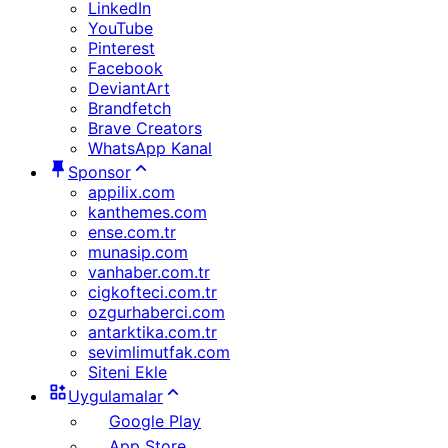
LinkedIn
YouTube
Pinterest
Facebook
DeviantArt
Brandfetch
Brave Creators
WhatsApp Kanal
Sponsor
appilix.com
kanthemes.com
ense.com.tr
munasip.com
vanhaber.com.tr
cigkofteci.com.tr
ozgurhaberci.com
antarktika.com.tr
sevimlimutfak.com
Siteni Ekle
Uygulamalar
Google Play
App Store