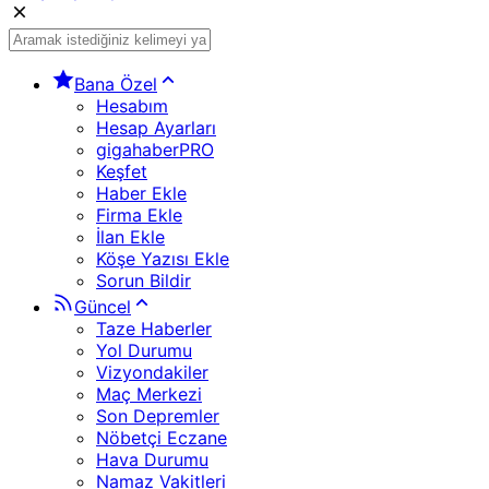
Bana Özel
Hesabım
Hesap Ayarları
gigahaberPRO
Keşfet
Haber Ekle
Firma Ekle
İlan Ekle
Köşe Yazısı Ekle
Sorun Bildir
Güncel
Taze Haberler
Yol Durumu
Vizyondakiler
Maç Merkezi
Son Depremler
Nöbetçi Eczane
Hava Durumu
Namaz Vakitleri