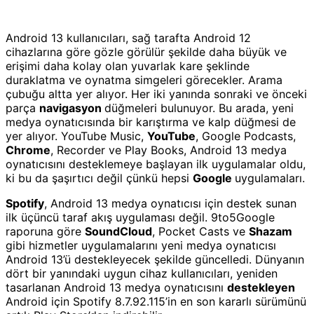
Android 13 kullanıcıları, sağ tarafta Android 12
cihazlarına göre gözle görülür şekilde daha büyük ve
erişimi daha kolay olan yuvarlak kare şeklinde
duraklatma ve oynatma simgeleri görecekler. Arama
çubuğu altta yer alıyor. Her iki yanında sonraki ve önceki
parça
navigasyon
düğmeleri bulunuyor. Bu arada, yeni
medya oynatıcısında bir karıştırma ve kalp düğmesi de
yer alıyor. YouTube Music,
YouTube
, Google Podcasts,
Chrome
, Recorder ve Play Books, Android 13 medya
oynatıcısını desteklemeye başlayan ilk uygulamalar oldu,
ki bu da şaşırtıcı değil çünkü hepsi
Google
uygulamaları.
Spotify
, Android 13 medya oynatıcısı için destek sunan
ilk üçüncü taraf akış uygulaması değil. 9to5Google
raporuna göre
SoundCloud
, Pocket Casts ve
Shazam
gibi hizmetler uygulamalarını yeni medya oynatıcısı
Android 13’ü destekleyecek şekilde güncelledi. Dünyanın
dört bir yanındaki uygun cihaz kullanıcıları, yeniden
tasarlanan Android 13 medya oynatıcısını
destekleyen
Android için Spotify 8.7.92.115’in en son kararlı sürümünü