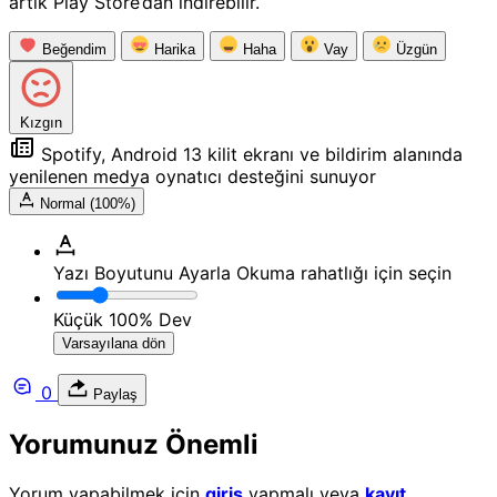
artık Play Store’dan indirebilir.
Beğendim
Harika
Haha
Vay
Üzgün
Kızgın
Spotify, Android 13 kilit ekranı ve bildirim alanında
yenilenen medya oynatıcı desteğini sunuyor
Normal (100%)
Yazı Boyutunu Ayarla
Okuma rahatlığı için seçin
Küçük
100%
Dev
Varsayılana dön
0
Paylaş
Yorumunuz Önemli
Yorum yapabilmek için
giriş
yapmalı veya
kayıt