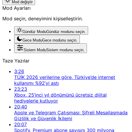
Mod değiştir
Mod Ayarları
Mod seçin, deneyimini kişiselleştirin.
Gündüz Modu
Gündüz modunu seçin.
Gece Modu
Gece modunu seçin.
Sistem Modu
Sistem modunu seçin.
Taze Yazılar
3:26
TÜİK 2026 verilerine göre, Türkiye’de internet
kullanımı %92’yi aştı
23:23
Xbox, 25’inci yıl dönümünü ücretsiz dijital
hediyelerle kutluyor
20:40
Apple ve Telegram Çatışması: Şifreli Mesajlaşmada
Gizlilik ve Güvenlik İkilemi
20:07
Spotify, Premium abone sayısını 300 milyona