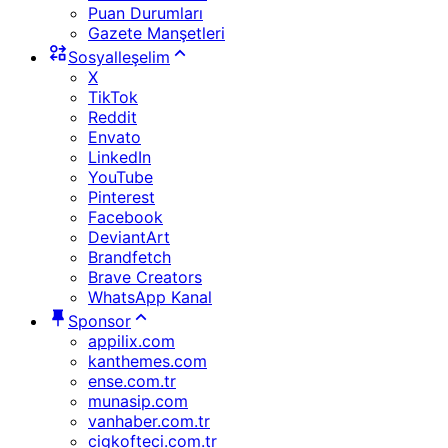
Puan Durumları
Gazete Manşetleri
Sosyalleşelim
X
TikTok
Reddit
Envato
LinkedIn
YouTube
Pinterest
Facebook
DeviantArt
Brandfetch
Brave Creators
WhatsApp Kanal
Sponsor
appilix.com
kanthemes.com
ense.com.tr
munasip.com
vanhaber.com.tr
cigkofteci.com.tr