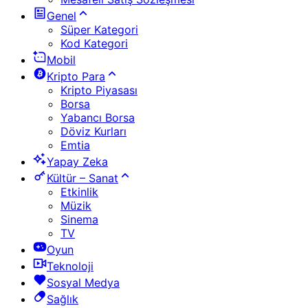
Genel
Süper Kategori
Kod Kategori
Mobil
Kripto Para
Kripto Piyasası
Borsa
Yabancı Borsa
Döviz Kurları
Emtia
Yapay Zeka
Kültür – Sanat
Etkinlik
Müzik
Sinema
TV
Oyun
Teknoloji
Sosyal Medya
Sağlık