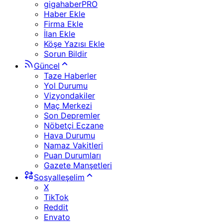
gigahaberPRO
Haber Ekle
Firma Ekle
İlan Ekle
Köşe Yazısı Ekle
Sorun Bildir
Güncel
Taze Haberler
Yol Durumu
Vizyondakiler
Maç Merkezi
Son Depremler
Nöbetçi Eczane
Hava Durumu
Namaz Vakitleri
Puan Durumları
Gazete Manşetleri
Sosyalleşelim
X
TikTok
Reddit
Envato