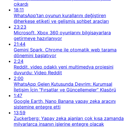
çıkardı
18:11
WhatsApp’tan oyunun kurallarını değiştiren
@herkese etiketi ve gelişmiş sohbet araçları
23:23
Microsoft, Xbox 360 oyunlarını bilgisayarlara
getirmeye hazırlanıyor
21:44
Gemini Spark, Chrome ile otomatik web tarama
dönemini başlatıyor
2:24
Reddit, video odaklı yeni multimedya projesini
duyurdu: Video Reddit
2:00
WhatsApp Gelen Kutusunda Devrim: Kurumsal
İletişim İçin “Fırsatlar ve Güncellemeler” Klasörü
1:47
Google Earth, Nano Banana yapay zeka aracını
sistemine entegre etti
13:59
Zuckerberg: Yapay zeka ajanları çok kısa zamanda
milyarlarca insanın işlerine entegre olacak