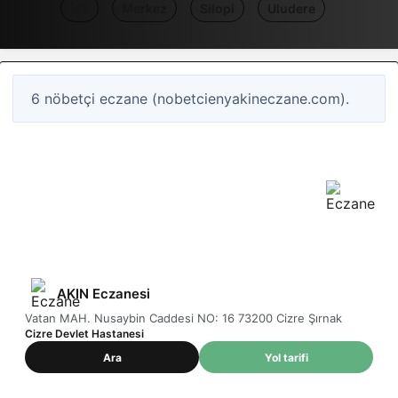
İdil
Merkez
Silopi
Uludere
6 nöbetçi eczane (nobetcienyakineczane.com).
1
Nöbetçi eczane
Şırnak / Cizre
AKIN Eczanesi
Vatan MAH. Nusaybin Caddesi NO: 16 73200 Cizre Şırnak
Cizre Devlet Hastanesi
Ara
Yol tarifi