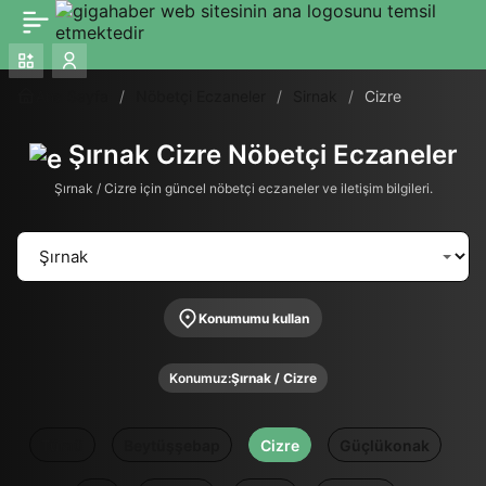
Ana Sayfa
Nöbetçi Eczaneler
Sirnak
Cizre
Şırnak Cizre Nöbetçi Eczaneler
Şırnak / Cizre için güncel nöbetçi eczaneler ve iletişim bilgileri.
Konumumu kullan
Konumuz:
Şırnak / Cizre
Tümü
Beytüşşebap
Cizre
Güçlükonak