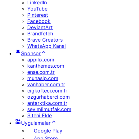
LinkedIn
YouTube
Pinterest
Facebook
DeviantArt
Brandfetch
Brave Creators
WhatsApp Kanal
Sponsor
appilix.com
kanthemes.com
ense.com.tr
munasip.com
vanhaber.com.tr
cigkofteci.com.tr
ozgurhaberci.com
antarktika.com.tr
sevimlimutfak.com
Siteni Ekle
Uygulamalar
Google Play
App Store