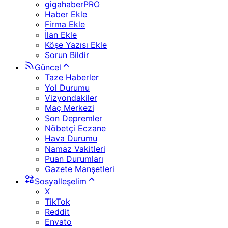
gigahaberPRO
Haber Ekle
Firma Ekle
İlan Ekle
Köşe Yazısı Ekle
Sorun Bildir
Güncel
Taze Haberler
Yol Durumu
Vizyondakiler
Maç Merkezi
Son Depremler
Nöbetçi Eczane
Hava Durumu
Namaz Vakitleri
Puan Durumları
Gazete Manşetleri
Sosyalleşelim
X
TikTok
Reddit
Envato