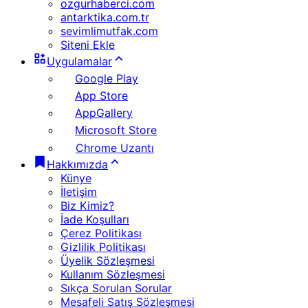
ozgurhaberci.com
antarktika.com.tr
sevimlimutfak.com
Siteni Ekle
Uygulamalar
Google Play
App Store
AppGallery
Microsoft Store
Chrome Uzantı
Hakkımızda
Künye
İletişim
Biz Kimiz?
İade Koşulları
Çerez Politikası
Gizlilik Politikası
Üyelik Sözleşmesi
Kullanım Sözleşmesi
Sıkça Sorulan Sorular
Mesafeli Satış Sözleşmesi