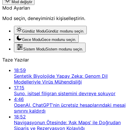
Mod değiştir
Mod Ayarları
Mod seçin, deneyiminizi kişiselleştirin.
Gündüz Modu
Gündüz modunu seçin.
Gece Modu
Gece modunu seçin.
Sistem Modu
Sistem modunu seçin.
Taze Yazılar
18:59
Sentetik Biyolojide Yapay Zeka: Genom Dil
Modelleriyle Virüs Mühendisliği
17:15
Suno, işitsel filigran sistemini devreye sokuyor
4:46
OpenAI, ChatGPT’nin ücretsiz hesaplarındaki mesaj
sınırını kaldırdı
18:52
Navigasyonun Ötesinde: ‘Ask Maps’ ile Doğrudan
Sipariş ve Rezervasyon Kolaylığı