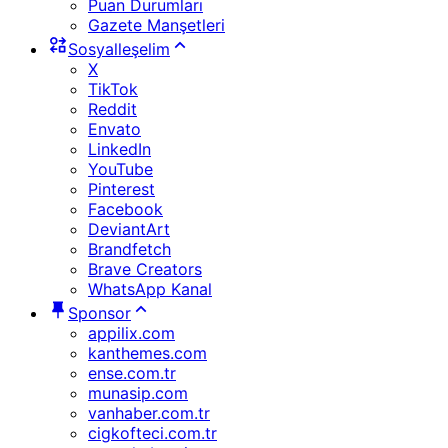
Puan Durumları
Gazete Manşetleri
Sosyalleşelim
X
TikTok
Reddit
Envato
LinkedIn
YouTube
Pinterest
Facebook
DeviantArt
Brandfetch
Brave Creators
WhatsApp Kanal
Sponsor
appilix.com
kanthemes.com
ense.com.tr
munasip.com
vanhaber.com.tr
cigkofteci.com.tr