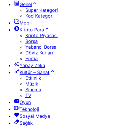
Genel
Süper Kategori
Kod Kategori
Mobil
Kripto Para
Kripto Piyasası
Borsa
Yabancı Borsa
Döviz Kurları
Emtia
Yapay Zeka
Kültür – Sanat
Etkinlik
Müzik
Sinema
TV
Oyun
Teknoloji
Sosyal Medya
Sağlık