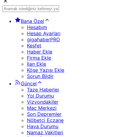
Bana Özel
Hesabım
Hesap Ayarları
gigahaberPRO
Keşfet
Haber Ekle
Firma Ekle
İlan Ekle
Köşe Yazısı Ekle
Sorun Bildir
Güncel
Taze Haberler
Yol Durumu
Vizyondakiler
Maç Merkezi
Son Depremler
Nöbetçi Eczane
Hava Durumu
Namaz Vakitleri