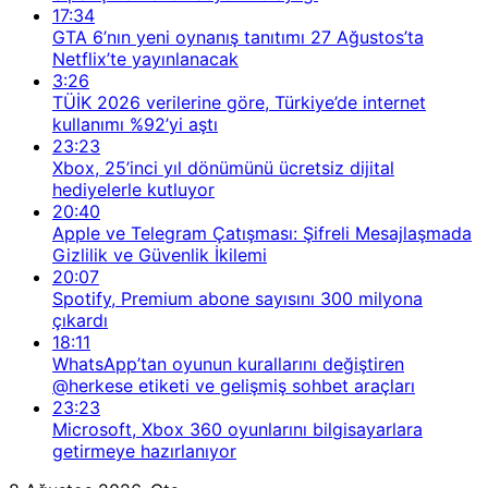
17:34
GTA 6’nın yeni oynanış tanıtımı 27 Ağustos’ta
Netflix’te yayınlanacak
3:26
TÜİK 2026 verilerine göre, Türkiye’de internet
kullanımı %92’yi aştı
23:23
Xbox, 25’inci yıl dönümünü ücretsiz dijital
hediyelerle kutluyor
20:40
Apple ve Telegram Çatışması: Şifreli Mesajlaşmada
Gizlilik ve Güvenlik İkilemi
20:07
Spotify, Premium abone sayısını 300 milyona
çıkardı
18:11
WhatsApp’tan oyunun kurallarını değiştiren
@herkese etiketi ve gelişmiş sohbet araçları
23:23
Microsoft, Xbox 360 oyunlarını bilgisayarlara
getirmeye hazırlanıyor