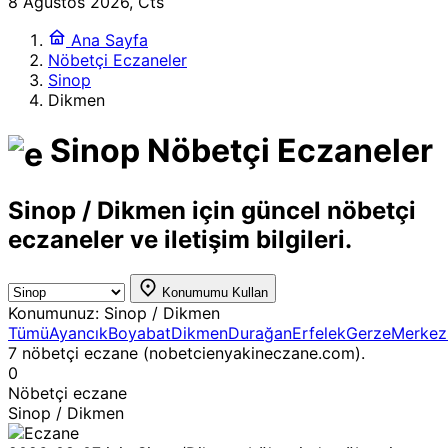
8 Ağustos 2026, Cts
Ana Sayfa
Nöbetçi Eczaneler
Sinop
Dikmen
Sinop Nöbetçi Eczaneler
Sinop / Dikmen için güncel nöbetçi
eczaneler ve iletişim bilgileri.
Konumumu Kullan
Konumunuz:
Sinop / Dikmen
Tümü
Ayancık
Boyabat
Dikmen
Durağan
Erfelek
Gerze
Merkez
7 nöbetçi eczane (nobetcienyakineczane.com).
0
Nöbetçi eczane
Sinop / Dikmen