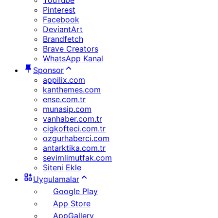
YouTube
Pinterest
Facebook
DeviantArt
Brandfetch
Brave Creators
WhatsApp Kanal
Sponsor
appilix.com
kanthemes.com
ense.com.tr
munasip.com
vanhaber.com.tr
cigkofteci.com.tr
ozgurhaberci.com
antarktika.com.tr
sevimlimutfak.com
Siteni Ekle
Uygulamalar
Google Play
App Store
AppGallery