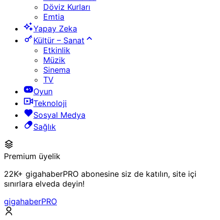
Döviz Kurları
Emtia
Yapay Zeka
Kültür – Sanat
Etkinlik
Müzik
Sinema
TV
Oyun
Teknoloji
Sosyal Medya
Sağlık
Premium üyelik
22K+ gigahaberPRO abonesine siz de katılın, site içi
sınırlara elveda deyin!
gigahaberPRO