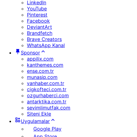
LinkedIn
YouTube
Pinterest
Facebook
DeviantArt
Brandfetch
Brave Creators
WhatsApp Kanal
Sponsor
appilix.com
kanthemes.com
ense.com.tr
munasip.com
vanhaber.com.tr
cigkofteci.com.tr
ozgurhaberci.com
antarktika.com.tr
sevimlimutfak.com
Siteni Ekle
Uygulamalar
Google Play
App Store