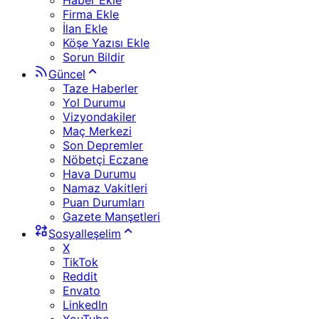
Haber Ekle
Firma Ekle
İlan Ekle
Köşe Yazısı Ekle
Sorun Bildir
Güncel
Taze Haberler
Yol Durumu
Vizyondakiler
Maç Merkezi
Son Depremler
Nöbetçi Eczane
Hava Durumu
Namaz Vakitleri
Puan Durumları
Gazete Manşetleri
Sosyalleşelim
X
TikTok
Reddit
Envato
LinkedIn