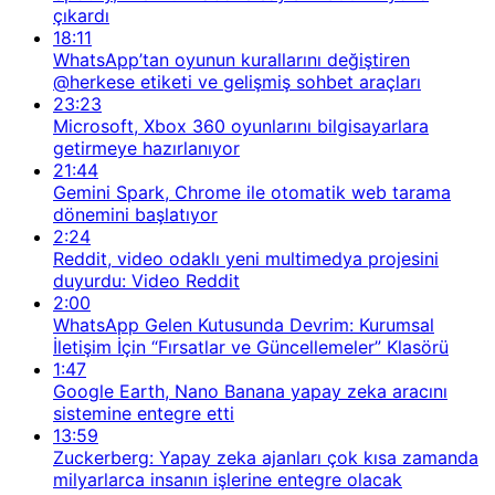
çıkardı
18:11
WhatsApp’tan oyunun kurallarını değiştiren
@herkese etiketi ve gelişmiş sohbet araçları
23:23
Microsoft, Xbox 360 oyunlarını bilgisayarlara
getirmeye hazırlanıyor
21:44
Gemini Spark, Chrome ile otomatik web tarama
dönemini başlatıyor
2:24
Reddit, video odaklı yeni multimedya projesini
duyurdu: Video Reddit
2:00
WhatsApp Gelen Kutusunda Devrim: Kurumsal
İletişim İçin “Fırsatlar ve Güncellemeler” Klasörü
1:47
Google Earth, Nano Banana yapay zeka aracını
sistemine entegre etti
13:59
Zuckerberg: Yapay zeka ajanları çok kısa zamanda
milyarlarca insanın işlerine entegre olacak