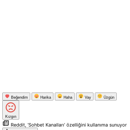
Beğendim
Harika
Haha
Vay
Üzgün
Kızgın
Reddit, ‘Sohbet Kanalları’ özelliğini kullanıma sunuyor