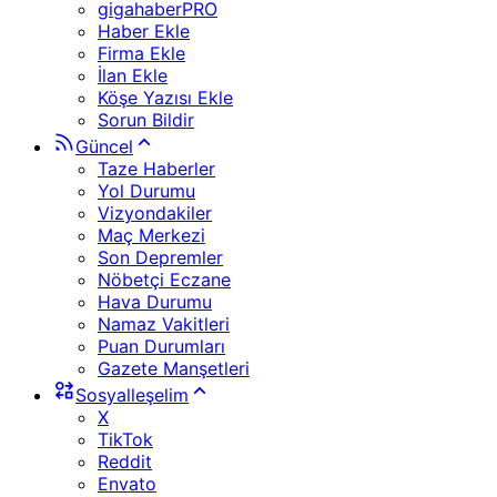
gigahaberPRO
Haber Ekle
Firma Ekle
İlan Ekle
Köşe Yazısı Ekle
Sorun Bildir
Güncel
Taze Haberler
Yol Durumu
Vizyondakiler
Maç Merkezi
Son Depremler
Nöbetçi Eczane
Hava Durumu
Namaz Vakitleri
Puan Durumları
Gazete Manşetleri
Sosyalleşelim
X
TikTok
Reddit
Envato