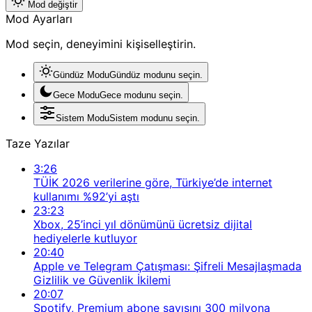
Mod değiştir
Mod Ayarları
Mod seçin, deneyimini kişiselleştirin.
Gündüz Modu
Gündüz modunu seçin.
Gece Modu
Gece modunu seçin.
Sistem Modu
Sistem modunu seçin.
Taze Yazılar
3:26
TÜİK 2026 verilerine göre, Türkiye’de internet
kullanımı %92’yi aştı
23:23
Xbox, 25’inci yıl dönümünü ücretsiz dijital
hediyelerle kutluyor
20:40
Apple ve Telegram Çatışması: Şifreli Mesajlaşmada
Gizlilik ve Güvenlik İkilemi
20:07
Spotify, Premium abone sayısını 300 milyona