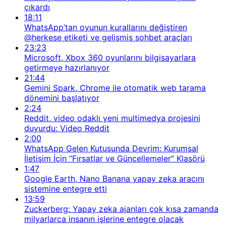
çıkardı
18:11
WhatsApp’tan oyunun kurallarını değiştiren
@herkese etiketi ve gelişmiş sohbet araçları
23:23
Microsoft, Xbox 360 oyunlarını bilgisayarlara
getirmeye hazırlanıyor
21:44
Gemini Spark, Chrome ile otomatik web tarama
dönemini başlatıyor
2:24
Reddit, video odaklı yeni multimedya projesini
duyurdu: Video Reddit
2:00
WhatsApp Gelen Kutusunda Devrim: Kurumsal
İletişim İçin “Fırsatlar ve Güncellemeler” Klasörü
1:47
Google Earth, Nano Banana yapay zeka aracını
sistemine entegre etti
13:59
Zuckerberg: Yapay zeka ajanları çok kısa zamanda
milyarlarca insanın işlerine entegre olacak