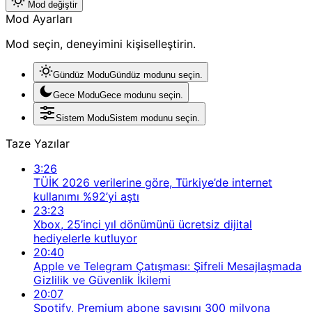
Mod değiştir
Mod Ayarları
Mod seçin, deneyimini kişiselleştirin.
Gündüz Modu
Gündüz modunu seçin.
Gece Modu
Gece modunu seçin.
Sistem Modu
Sistem modunu seçin.
Taze Yazılar
3:26
TÜİK 2026 verilerine göre, Türkiye’de internet
kullanımı %92’yi aştı
23:23
Xbox, 25’inci yıl dönümünü ücretsiz dijital
hediyelerle kutluyor
20:40
Apple ve Telegram Çatışması: Şifreli Mesajlaşmada
Gizlilik ve Güvenlik İkilemi
20:07
Spotify, Premium abone sayısını 300 milyona