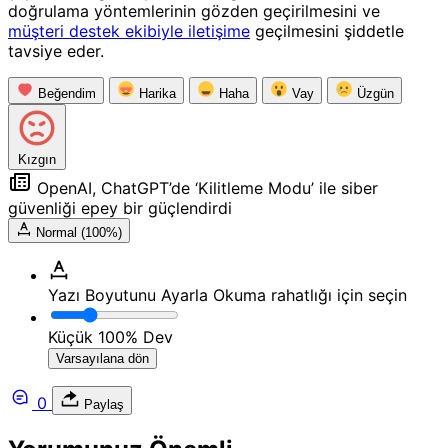
doğrulama yöntemlerinin gözden geçirilmesini ve
müşteri destek ekibiyle iletişime
geçilmesini şiddetle
tavsiye eder.
Beğendim
Harika
Haha
Vay
Üzgün
Kızgın
OpenAI, ChatGPT’de ‘Kilitleme Modu’ ile siber
güvenliği epey bir güçlendirdi
Normal (100%)
Yazı Boyutunu Ayarla
Okuma rahatlığı için seçin
Küçük
100%
Dev
Varsayılana dön
0
Paylaş