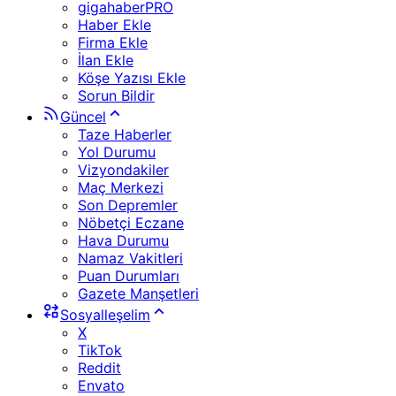
gigahaberPRO
Haber Ekle
Firma Ekle
İlan Ekle
Köşe Yazısı Ekle
Sorun Bildir
Güncel
Taze Haberler
Yol Durumu
Vizyondakiler
Maç Merkezi
Son Depremler
Nöbetçi Eczane
Hava Durumu
Namaz Vakitleri
Puan Durumları
Gazete Manşetleri
Sosyalleşelim
X
TikTok
Reddit
Envato