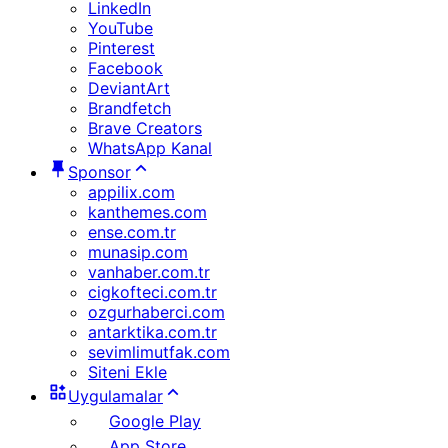
LinkedIn
YouTube
Pinterest
Facebook
DeviantArt
Brandfetch
Brave Creators
WhatsApp Kanal
Sponsor
appilix.com
kanthemes.com
ense.com.tr
munasip.com
vanhaber.com.tr
cigkofteci.com.tr
ozgurhaberci.com
antarktika.com.tr
sevimlimutfak.com
Siteni Ekle
Uygulamalar
Google Play
App Store