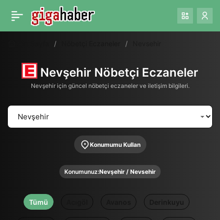
Ana Sayfa
Nöbetçi Eczaneler
Nevsehir
Nevşehir Nöbetçi Eczaneler
Nevşehir için güncel nöbetçi eczaneler ve iletişim bilgileri.
Konumumu Kullan
Konumunuz:
Nevşehir / Nevsehir
Tümü
Acıgöl
Avanos
Derinkuyu