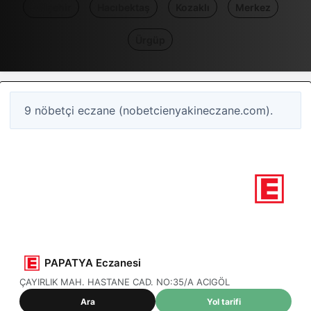
Gülşehir
Hacıbektaş
Kozaklı
Merkez
Ürgüp
9 nöbetçi eczane (nobetcienyakineczane.com).
9
Nöbetçi eczane
Nevşehir / Nevsehir
PAPATYA Eczanesi
ÇAYIRLIK MAH. HASTANE CAD. NO:35/A ACIGÖL
Ara
Yol tarifi