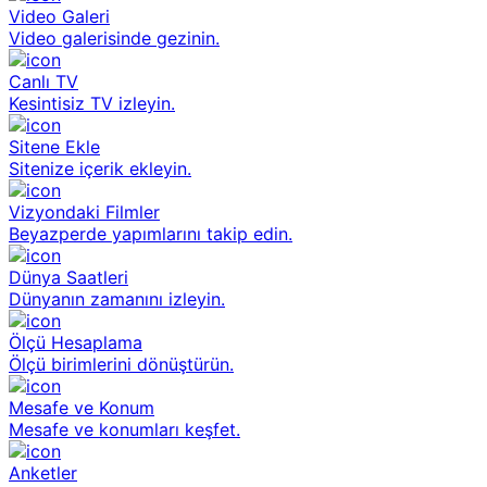
Video Galeri
Video galerisinde gezinin.
Canlı TV
Kesintisiz TV izleyin.
Sitene Ekle
Sitenize içerik ekleyin.
Vizyondaki Filmler
Beyazperde yapımlarını takip edin.
Dünya Saatleri
Dünyanın zamanını izleyin.
Ölçü Hesaplama
Ölçü birimlerini dönüştürün.
Mesafe ve Konum
Mesafe ve konumları keşfet.
Anketler