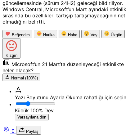
güncellemesinde (sürüm 24H2) geleceği bildiriliyor.
Windows Central, Microsoft’un Mart ayındaki etkinlik
sırasında bu özellikleri tartışıp tartışmayacağının net
olmadığını belirtti.
Beğendim
Harika
Haha
Vay
Üzgün
Kızgın
Microsoft’un 21 Mart’ta düzenleyeceği etkinlikte
neler olacak?
Normal (100%)
Yazı Boyutunu Ayarla
Okuma rahatlığı için seçin
Küçük
100%
Dev
Varsayılana dön
0
Paylaş