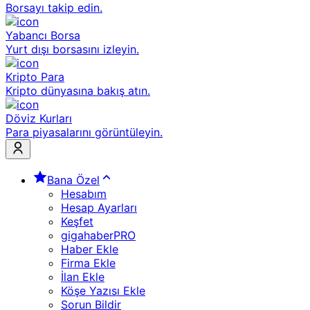
Borsayı takip edin.
Yabancı Borsa
Yurt dışı borsasını izleyin.
Kripto Para
Kripto dünyasına bakış atın.
Döviz Kurları
Para piyasalarını görüntüleyin.
Bana Özel
Hesabım
Hesap Ayarları
Keşfet
gigahaberPRO
Haber Ekle
Firma Ekle
İlan Ekle
Köşe Yazısı Ekle
Sorun Bildir