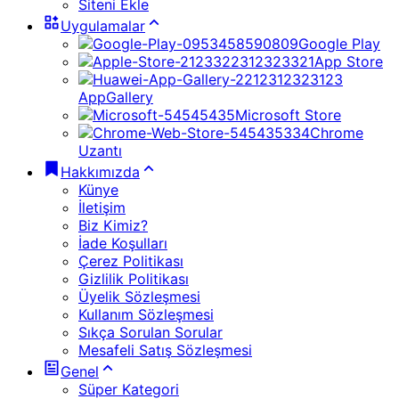
Siteni Ekle
Uygulamalar
Google Play
App Store
AppGallery
Microsoft Store
Chrome
Uzantı
Hakkımızda
Künye
İletişim
Biz Kimiz?
İade Koşulları
Çerez Politikası
Gizlilik Politikası
Üyelik Sözleşmesi
Kullanım Sözleşmesi
Sıkça Sorulan Sorular
Mesafeli Satış Sözleşmesi
Genel
Süper Kategori