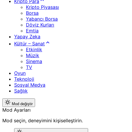
Kripto Para
Kripto Piyasası
Borsa
Yabancı Borsa
Döviz Kurları
Emtia
Yapay Zeka
Kültür – Sanat
Etkinlik
Müzik
Sinema
TV
Oyun
Teknoloji
Sosyal Medya
Sağlık
Mod değiştir
Mod Ayarları
Mod seçin, deneyimini kişiselleştirin.