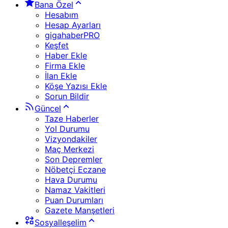
Bana Özel
Hesabım
Hesap Ayarları
gigahaberPRO
Keşfet
Haber Ekle
Firma Ekle
İlan Ekle
Köşe Yazısı Ekle
Sorun Bildir
Güncel
Taze Haberler
Yol Durumu
Vizyondakiler
Maç Merkezi
Son Depremler
Nöbetçi Eczane
Hava Durumu
Namaz Vakitleri
Puan Durumları
Gazete Manşetleri
Sosyalleşelim