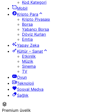
Kod Kategori
Mobil
Kripto Para
Kripto Piyasası
Borsa
Yabancı Borsa
Döviz Kurları
Emtia
Yapay Zeka
Kültür – Sanat
Etkinlik
Müzik
Sinema
TV
Oyun
Teknoloji
Sosyal Medya
Sağlık
Premium üyelik