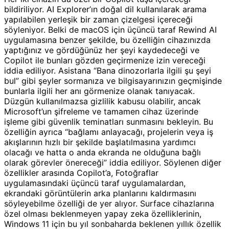
bildiriliyor. AI Explorer’ın doğal dil kullanılarak arama
yapılabilen yerleşik bir zaman çizelgesi içereceği
söyleniyor. Belki de macOS için üçüncü taraf Rewind AI
uygulamasına benzer şekilde, bu özelliğin cihazınızda
yaptığınız ve gördüğünüz her şeyi kaydedeceği ve
Copilot ile bunları gözden geçirmenize izin vereceği
iddia ediliyor. Asistana “Bana dinozorlarla ilgili şu şeyi
bul” gibi şeyler sormanıza ve bilgisayarınızın geçmişinde
bunlarla ilgili her anı görmenize olanak tanıyacak.
Düzgün kullanılmazsa gizlilik kabusu olabilir, ancak
Microsoft’un şifreleme ve tamamen cihaz üzerinde
işleme gibi güvenlik teminatları sunmasını bekleyin. Bu
özelliğin ayrıca “bağlamı anlayacağı, projelerin veya iş
akışlarının hızlı bir şekilde başlatılmasına yardımcı
olacağı ve hatta o anda ekranda ne olduğuna bağlı
olarak görevler önereceği” iddia ediliyor. Söylenen diğer
özellikler arasında Copilot’a, Fotoğraflar
uygulamasındaki üçüncü taraf uygulamalardan,
ekrandaki görüntülerin arka planlarını kaldırmasını
söyleyebilme özelliği de yer alıyor. Surface cihazlarına
özel olması beklenmeyen yapay zeka özelliklerinin,
Windows 11 için bu yıl sonbaharda beklenen yıllık özellik