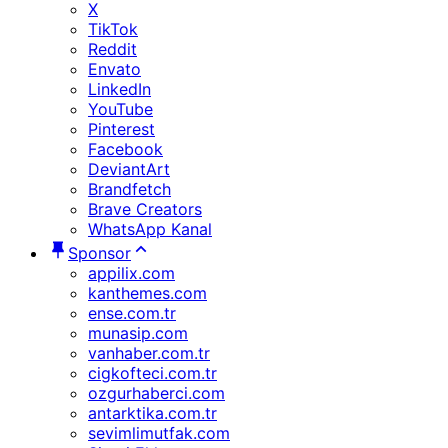
X
TikTok
Reddit
Envato
LinkedIn
YouTube
Pinterest
Facebook
DeviantArt
Brandfetch
Brave Creators
WhatsApp Kanal
Sponsor
appilix.com
kanthemes.com
ense.com.tr
munasip.com
vanhaber.com.tr
cigkofteci.com.tr
ozgurhaberci.com
antarktika.com.tr
sevimlimutfak.com