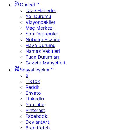
Güncel
Taze Haberler
Yol Durumu
Vizyondakiler
Maç Merkezi
Son Depremler
Nöbetçi Eczane
Hava Durumu
Namaz Vakitleri
Puan Durumları
Gazete Manşetleri
Sosyalleşelim
X
TikTok
Reddit
Envato
LinkedIn
YouTube
Pinterest
Facebook
DeviantArt
Brandfetch