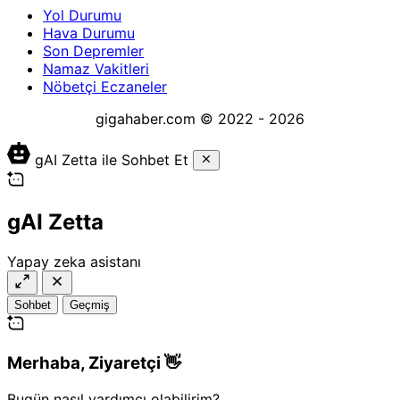
Yol Durumu
Hava Durumu
Son Depremler
Namaz Vakitleri
Nöbetçi Eczaneler
gigahaber.com © 2022 - 2026
gAI Zetta ile Sohbet Et
gAI Zetta
Yapay zeka asistanı
Sohbet
Geçmiş
Merhaba,
Ziyaretçi
👋
Bugün nasıl yardımcı olabilirim?