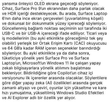
yansıma önleyici OLED ekrana geçeceği söyleniyor.
Cihaz, Surface Pro 9’un ekranından daha parlak olacak
ve HDR içeriği destekleyecek. Bu arada, Surface Laptop
6’nın daha ince ekran çerçeveleri (yuvarlatılmış köşeli)
ve dokunsal bir dokunmatik yüzey içereceği söyleniyor.
Güncellenmiş bağlantı noktası seçiminin sol tarafında iki
USB-C ve bir USB-A içereceği ifade ediliyor. Ticari veya
iş modellerinin (bu ayki etkinlikte göreceğimiz tek şey
olabilir) yerleşik bir Ortak Erişim Kartı (CAC) okuyucusu
ve 64 GB’a kadar RAM içeren seçenekler barındırdığı
söyleniyor. Bu ayki etkinlikte ya da daha sonra,
tüketiciye yönelik yeni Surface Pro ve Surface
Laptop’un, Microsoft’un Windows 11 ile çalışan yapay
zekalı bilgisayarlara yönelik atılımını başlatması
bekleniyor. Bildirildiğine göre Copilot’un cihaz içi
versiyonunu ilk içerenler arasında olacaklar. Söylentilere
göre diğer yapay zeka (AI) özellikleri arasında gerçek
zamanlı altyazı ve çeviri, oyunlar için yükseltme ve kare
hızı yumuşatma, yükseltilmiş Windows Studio Efektleri
ve AI Explorer adlı bir özellik yer alıyor.