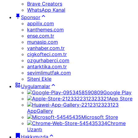
Brave Creators
WhatsApp Kanal
Sponsor
appilix.com
kanthemes.com
ense.com.tr
munasip.com
vanhaber.com.tr
cigkofteci.com.tr
ozgurhaberci.com
antarktika.com.tr
sevimlimutfak.com
Siteni Ekle
Uygulamalar
Google Play
App Store
AppGallery
Microsoft Store
Chrome
Uzantı
Hakkımızda