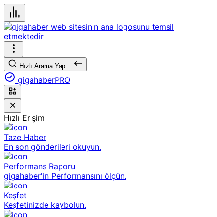
Hızlı Arama Yap...
gigahaberPRO
Hızlı Erişim
Taze Haber
En son gönderileri okuyun.
Performans Raporu
gigahaber'in Performansını ölçün.
Keşfet
Keşfetinizde kaybolun.