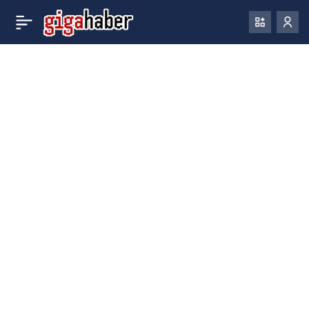
Amsterdam mahkemesi,
0
Paylaş
xHamster’a izinsiz
yayınlanan tüm
görüntüleri kaldırmasını
emretti