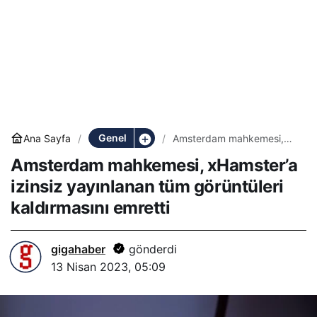
Genel
Ana Sayfa
Amsterdam mahkemesi,
xHamster’a izinsiz
Amsterdam mahkemesi, xHamster’a
yayınlanan tüm görüntüleri
kaldırmasını emretti
izinsiz yayınlanan tüm görüntüleri
kaldırmasını emretti
gigahaber
gönderdi
13 Nisan 2023, 05:09