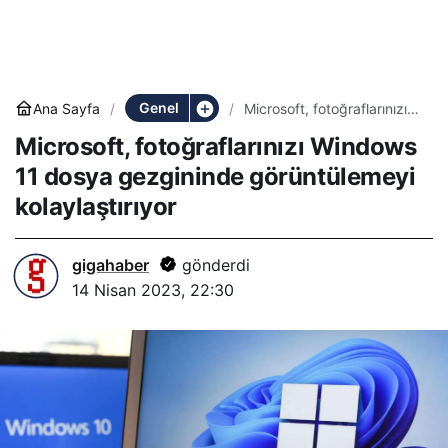
Genel
Ana Sayfa
Microsoft, fotoğraflarınızı
Windows 11 dosya
Microsoft, fotoğraflarınızı Windows
gezgininde görüntülemeyi
kolaylaştırıyor
11 dosya gezgininde görüntülemeyi
kolaylaştırıyor
gigahaber
gönderdi
14 Nisan 2023, 22:30