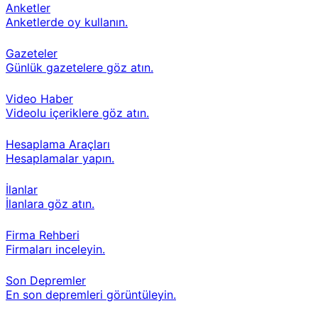
Anketler
Anketlerde oy kullanın.
Gazeteler
Günlük gazetelere göz atın.
Video Haber
Videolu içeriklere göz atın.
Hesaplama Araçları
Hesaplamalar yapın.
İlanlar
İlanlara göz atın.
Firma Rehberi
Firmaları inceleyin.
Son Depremler
En son depremleri görüntüleyin.