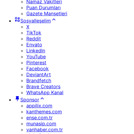
Namaz Vakitleri
Puan Durumları
Gazete Manşetleri
Sosyalleşelim
X
TikTok
Reddit
Envato
LinkedIn
YouTube
Pinterest
Facebook
DeviantArt
Brandfetch
Brave Creators
WhatsApp Kanal
Sponsor
appilix.com
kanthemes.com
ense.com.tr
munasip.com
vanhaber.com.tr