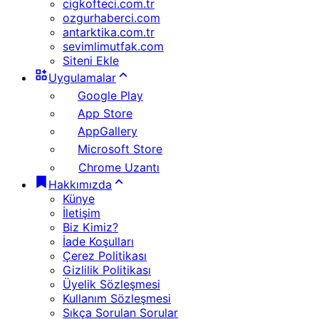
cigkofteci.com.tr
ozgurhaberci.com
antarktika.com.tr
sevimlimutfak.com
Siteni Ekle
Uygulamalar
Google Play
App Store
AppGallery
Microsoft Store
Chrome Uzantı
Hakkımızda
Künye
İletişim
Biz Kimiz?
İade Koşulları
Çerez Politikası
Gizlilik Politikası
Üyelik Sözleşmesi
Kullanım Sözleşmesi
Sıkça Sorulan Sorular