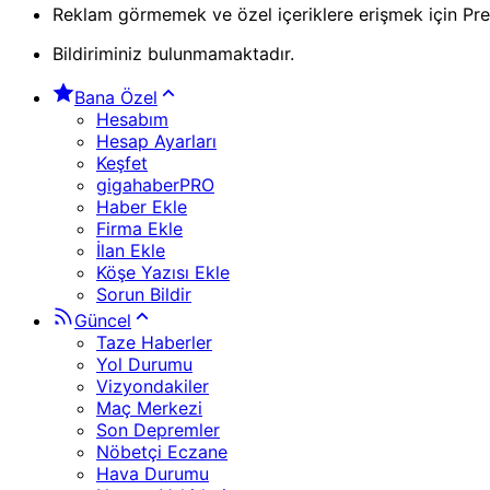
Reklam görmemek ve özel içeriklere erişmek için Pr
Bildiriminiz bulunmamaktadır.
Bana Özel
Hesabım
Hesap Ayarları
Keşfet
gigahaberPRO
Haber Ekle
Firma Ekle
İlan Ekle
Köşe Yazısı Ekle
Sorun Bildir
Güncel
Taze Haberler
Yol Durumu
Vizyondakiler
Maç Merkezi
Son Depremler
Nöbetçi Eczane
Hava Durumu