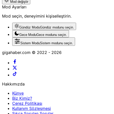
Mod değiştir
Mod Ayarları
Mod seçin, deneyimini kişiselleştirin.
Gündüz Modu
Gündüz modunu seçin.
Gece Modu
Gece modunu seçin.
Sistem Modu
Sistem modunu seçin.
gigahaber.com © 2022 - 2026
Hakkımızda
Künye
Biz Kimiz?
Çerez Politikası
Kullanım Sözleşmesi
Sıkça Sorulan Sorular