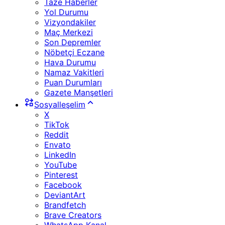
Taze Haberler
Yol Durumu
Vizyondakiler
Maç Merkezi
Son Depremler
Nöbetçi Eczane
Hava Durumu
Namaz Vakitleri
Puan Durumları
Gazete Manşetleri
Sosyalleşelim
X
TikTok
Reddit
Envato
LinkedIn
YouTube
Pinterest
Facebook
DeviantArt
Brandfetch
Brave Creators