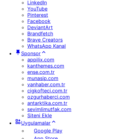
LinkedIn
YouTube
Pinterest
Facebook
DeviantArt
Brandfetch
Brave Creators
WhatsApp Kanal
Sponsor
appilix.com
kanthemes.com
ense.com.tr
munasip.com
vanhaber.com.tr
cigkofteci.com.tr
ozgurhaberci.com
antarktika.com.tr
sevimlimutfak.com
Siteni Ekle
Uygulamalar
Google Play
App Store