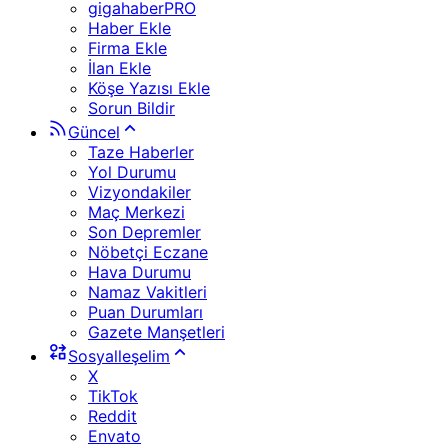
gigahaberPRO
Haber Ekle
Firma Ekle
İlan Ekle
Köşe Yazısı Ekle
Sorun Bildir
Güncel
Taze Haberler
Yol Durumu
Vizyondakiler
Maç Merkezi
Son Depremler
Nöbetçi Eczane
Hava Durumu
Namaz Vakitleri
Puan Durumları
Gazete Manşetleri
Sosyalleşelim
X
TikTok
Reddit
Envato