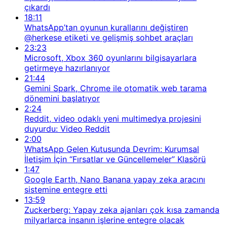
çıkardı
18:11
WhatsApp’tan oyunun kurallarını değiştiren
@herkese etiketi ve gelişmiş sohbet araçları
23:23
Microsoft, Xbox 360 oyunlarını bilgisayarlara
getirmeye hazırlanıyor
21:44
Gemini Spark, Chrome ile otomatik web tarama
dönemini başlatıyor
2:24
Reddit, video odaklı yeni multimedya projesini
duyurdu: Video Reddit
2:00
WhatsApp Gelen Kutusunda Devrim: Kurumsal
İletişim İçin “Fırsatlar ve Güncellemeler” Klasörü
1:47
Google Earth, Nano Banana yapay zeka aracını
sistemine entegre etti
13:59
Zuckerberg: Yapay zeka ajanları çok kısa zamanda
milyarlarca insanın işlerine entegre olacak