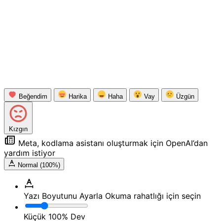
Beğendim
Harika
Haha
Vay
Üzgün
Kızgın
Meta, kodlama asistanı oluşturmak için OpenAI’dan
yardım istiyor
Normal (100%)
Yazı Boyutunu Ayarla
Okuma rahatlığı için seçin
Küçük
100%
Dev