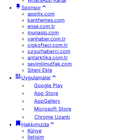
WhatsApp Kanal
Sponsor
appilix.com
kanthemes.com
ense.com.tr
munasip.com
vanhaber.com.tr
cigkofteci.com.tr
ozgurhaberci.com
antarktika.com.tr
sevimlimutfak.com
Siteni Ekle
Uygulamalar
Google Play
App Store
AppGallery
Microsoft Store
Chrome Uzantı
Hakkımızda
Künye
İletişim