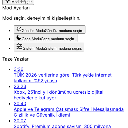
Mod değiştir
Mod Ayarları
Mod seçin, deneyimini kişiselleştirin.
Gündüz Modu
Gündüz modunu seçin.
Gece Modu
Gece modunu seçin.
Sistem Modu
Sistem modunu seçin.
Taze Yazılar
3:26
TÜİK 2026 verilerine göre, Türkiye’de internet
kullanımı %92’yi aştı
23:23
Xbox, 25’inci yıl dönümünü ücretsiz dijital
hediyelerle kutluyor
20:40
Apple ve Telegram Çatışması: Şifreli Mesajlaşmada
Gizlilik ve Güvenlik İkilemi
20:07
Spotify, Premium abone sayısını 300 milyona