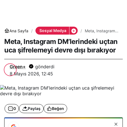
Sosyal Medya
Ana Sayfa
Meta, Instagram
DM’lerindeki uçtan
Meta, Instagram DM’lerindeki uçtan
uca şifrelemeyi
devre dışı
uca şifrelemeyi devre dışı bırakıyor
bırakıyor
Green+
gönderdi
8 Mayıs 2026, 12:45
0
Paylaş
Beğen