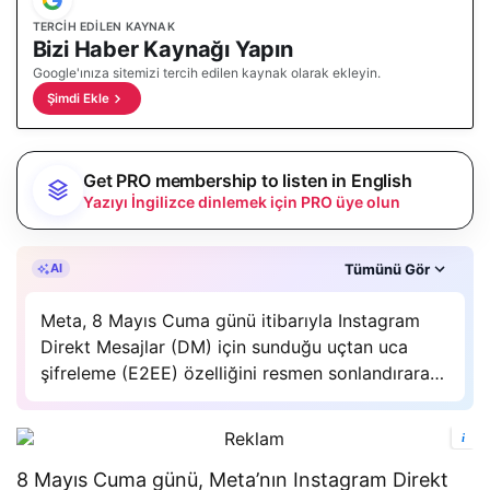
TERCIH EDILEN KAYNAK
Bizi Haber Kaynağı Yapın
Google'ınıza sitemizi tercih edilen kaynak olarak ekleyin.
Şimdi Ekle
Get PRO membership to listen in English
Yazıyı İngilizce dinlemek için PRO üye olun
Özet, gAI Zetta’nın yapay zeka desteğiyle oluşturuldu.
Tümünü Gör
AI
Meta, 8 Mayıs Cuma günü itibarıyla Instagram
Direkt Mesajlar (DM) için sunduğu uçtan uca
şifreleme (E2EE) özelliğini resmen sonlandırarak
dijital mahremiyet alanında tartışmalı bir döneme
imza attı. Teknoloji devinin bu güvenlik katmanını
i
kaldırması, şirketin kullanıcıların özel
yazışmalarındaki ham…
8 Mayıs Cuma günü, Meta’nın Instagram Direkt