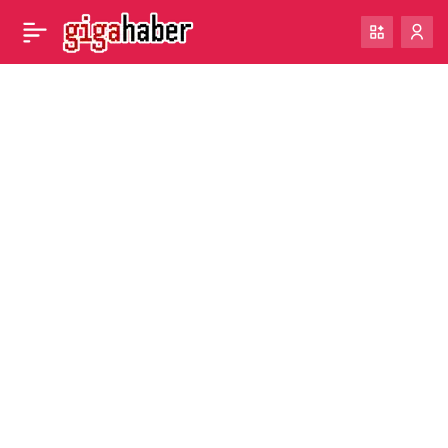
Meta, Instagram
0
DM’lerindeki uçtan uca
şifrelemeyi devre dışı
bırakıyor