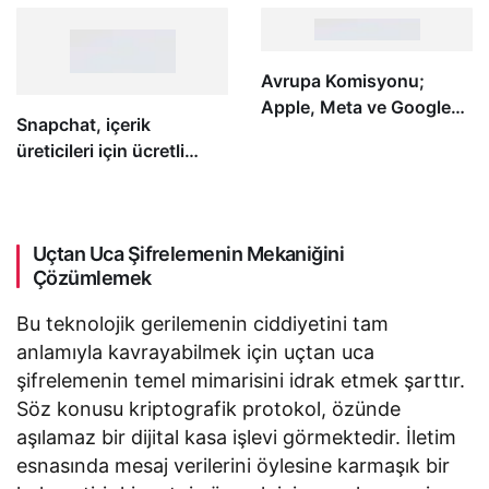
hazırlanıyor
başlayacak
Avrupa Komisyonu;
Apple, Meta ve Google
Snapchat, içerik
hakkında antitröst
üreticileri için ücretli
soruşturması başlattı
abonelik sistemi
başlatıyor
Uçtan Uca Şifrelemenin Mekaniğini
Çözümlemek
Bu teknolojik gerilemenin ciddiyetini tam
anlamıyla kavrayabilmek için uçtan uca
şifrelemenin temel mimarisini idrak etmek şarttır.
Söz konusu kriptografik protokol, özünde
aşılamaz bir dijital kasa işlevi görmektedir. İletim
esnasında mesaj verilerini öylesine karmaşık bir