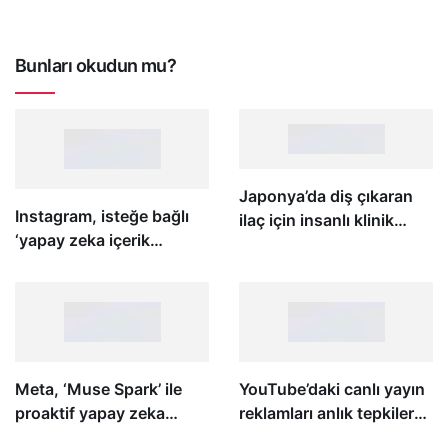
Bunları okudun mu?
Japonya’da diş çıkaran
Instagram, isteğe bağlı
ilaç için insanlı klinik
‘yapay zeka içerik
deneyler başladı
üreticisi’ etiketlerini
deneme aşamasına aldı
Meta, ‘Muse Spark’ ile
YouTube’daki canlı yayın
proaktif yapay zeka
reklamları anlık tepkilere
dönemini başlatmaya
göre durmaya