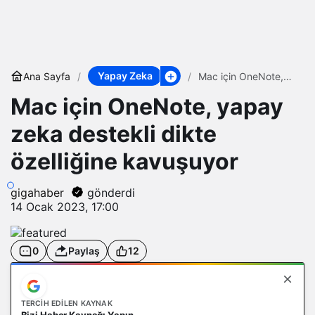
Yapay Zeka
Ana Sayfa
Mac için OneNote,
yapay zeka destekli
Mac için OneNote, yapay
dikte özelliğine
kavuşuyor
zeka destekli dikte
özelliğine kavuşuyor
gigahaber
gönderdi
14 Ocak 2023, 17:00
0
Paylaş
12
TERCIH EDILEN KAYNAK