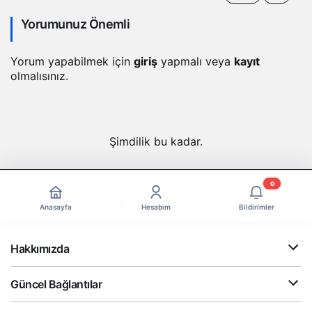
yapay zeka destekli
dikte özelliğine
Yorumunuz Önemli
kavuşuyor
Yorum yapabilmek için
giriş
yapmalı veya
kayıt
olmalısınız.
Şimdilik bu kadar.
0
Anasayfa
Hesabım
Bildirimler
Hakkımızda
Güncel Bağlantılar