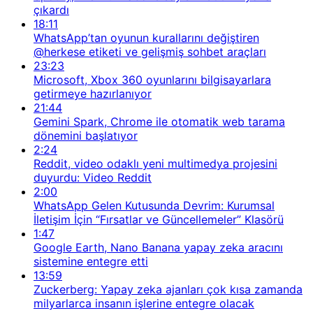
çıkardı
18:11
WhatsApp’tan oyunun kurallarını değiştiren
@herkese etiketi ve gelişmiş sohbet araçları
23:23
Microsoft, Xbox 360 oyunlarını bilgisayarlara
getirmeye hazırlanıyor
21:44
Gemini Spark, Chrome ile otomatik web tarama
dönemini başlatıyor
2:24
Reddit, video odaklı yeni multimedya projesini
duyurdu: Video Reddit
2:00
WhatsApp Gelen Kutusunda Devrim: Kurumsal
İletişim İçin “Fırsatlar ve Güncellemeler” Klasörü
1:47
Google Earth, Nano Banana yapay zeka aracını
sistemine entegre etti
13:59
Zuckerberg: Yapay zeka ajanları çok kısa zamanda
milyarlarca insanın işlerine entegre olacak