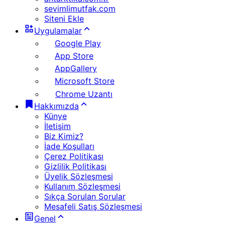
sevimlimutfak.com
Siteni Ekle
Uygulamalar
Google Play
App Store
AppGallery
Microsoft Store
Chrome Uzantı
Hakkımızda
Künye
İletişim
Biz Kimiz?
İade Koşulları
Çerez Politikası
Gizlilik Politikası
Üyelik Sözleşmesi
Kullanım Sözleşmesi
Sıkça Sorulan Sorular
Mesafeli Satış Sözleşmesi
Genel