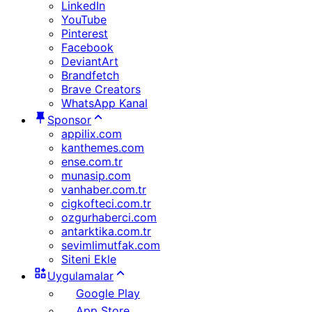
LinkedIn
YouTube
Pinterest
Facebook
DeviantArt
Brandfetch
Brave Creators
WhatsApp Kanal
Sponsor
appilix.com
kanthemes.com
ense.com.tr
munasip.com
vanhaber.com.tr
cigkofteci.com.tr
ozgurhaberci.com
antarktika.com.tr
sevimlimutfak.com
Siteni Ekle
Uygulamalar
Google Play
App Store