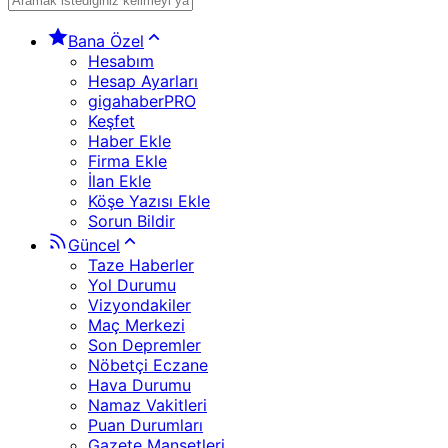
Bana Özel
Hesabım
Hesap Ayarları
gigahaberPRO
Keşfet
Haber Ekle
Firma Ekle
İlan Ekle
Köşe Yazısı Ekle
Sorun Bildir
Güncel
Taze Haberler
Yol Durumu
Vizyondakiler
Maç Merkezi
Son Depremler
Nöbetçi Eczane
Hava Durumu
Namaz Vakitleri
Puan Durumları
Gazete Manşetleri