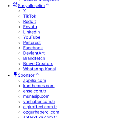
Sosyalleşelim
X
TikTok
Reddit
Envato
LinkedIn
YouTube
Pinterest
Facebook
DeviantArt
Brandfetch
Brave Creators
WhatsApp Kanal
Sponsor
appilix.com
kanthemes.com
ense.com.tr
munasip.com
vanhaber.com.tr
cigkofteci.com.tr
ozgurhaberci.com
antarktika.com.tr