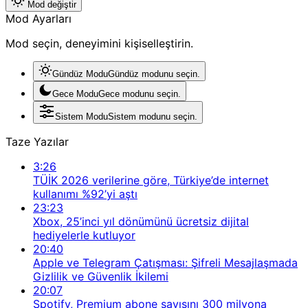
Mod değiştir
Mod Ayarları
Mod seçin, deneyimini kişiselleştirin.
Gündüz Modu
Gündüz modunu seçin.
Gece Modu
Gece modunu seçin.
Sistem Modu
Sistem modunu seçin.
Taze Yazılar
3:26
TÜİK 2026 verilerine göre, Türkiye’de internet
kullanımı %92’yi aştı
23:23
Xbox, 25’inci yıl dönümünü ücretsiz dijital
hediyelerle kutluyor
20:40
Apple ve Telegram Çatışması: Şifreli Mesajlaşmada
Gizlilik ve Güvenlik İkilemi
20:07
Spotify, Premium abone sayısını 300 milyona