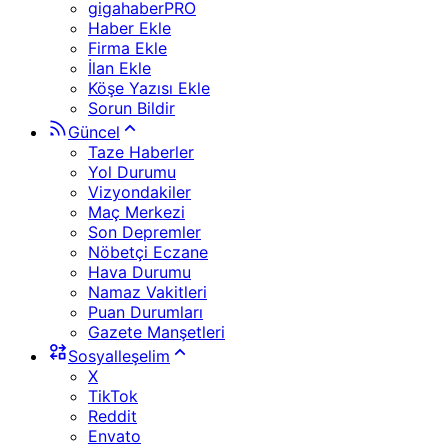
gigahaberPRO
Haber Ekle
Firma Ekle
İlan Ekle
Köşe Yazısı Ekle
Sorun Bildir
Güncel
Taze Haberler
Yol Durumu
Vizyondakiler
Maç Merkezi
Son Depremler
Nöbetçi Eczane
Hava Durumu
Namaz Vakitleri
Puan Durumları
Gazete Manşetleri
Sosyalleşelim
X
TikTok
Reddit
Envato