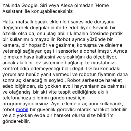
Yakında Google, Siri veya Alexa olmadan ‘Home
Assistant’ ile konuşabileceksiniz
Hatta mafsallı bacak eklemleri sayesinde duruşunu
değiştirerek duygularını ifade edebiliyor. Sevimli bir
özellik olsa da, onu ulaşılabilir kılmanın ötesinde pratik
bir kullanımı olmayabilir. Robot ayrıca yüzünde bir
kamera, bir hoparlör ve gezinme, konuşma ve dinleme
yeteneği sağlayan çeşitli sensörlerle donatılmıştır. Ayrıca
iç mekan hava kalitesini ve sıcaklığını da ölçebiliyor,
ancak akıllı bir ev sistemine bağlanıp termostatınızı
kontrol edip edemeyeceği belli değil. LG bu konudaki
yorumlara henüz yanıt vermedi ve robotun fiyatının daha
sonra açıklanacağını söyledi. Robot serbestçe hareket
edebildiğinden, siz yokken evcil hayvanlarınıza bakması
ve olağandışı bir aktivite tespit edildiğinde akıllı
telefonunuza bildirim göndermesi için
programlayabilirsiniz. Aynı izleme araçlarını kullanarak,
robot
mobil
bir güvenlik görevlisi olarak hareket edebilir
ve siz yokken evde bir hareket olursa size bildirim
gönderebilir.