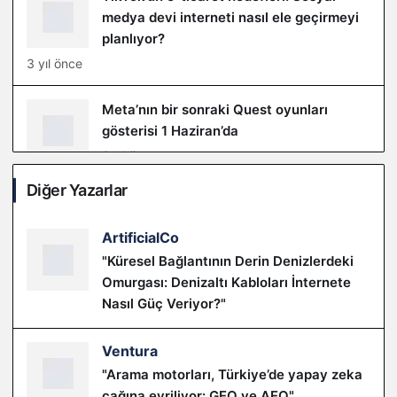
medya devi interneti nasıl ele geçirmeyi
planlıyor?
3 yıl önce
Meta’nın bir sonraki Quest oyunları
gösterisi 1 Haziran’da
3 yıl önce
Diğer Yazarlar
Süper Mario filmi şimdiye kadarki en
büyük video oyunu uyarlaması oldu
ArtificialCo
3 yıl önce
"Küresel Bağlantının Derin Denizlerdeki
Omurgası: Denizaltı Kabloları İnternete
TikTok’tan değişik bir keşfet stratejisi
Nasıl Güç Veriyor?"
3 yıl önce
Ventura
"Arama motorları, Türkiye’de yapay zeka
YouTuber’lar videolarının başında yine
çağına evriliyor: GEO ve AEO"