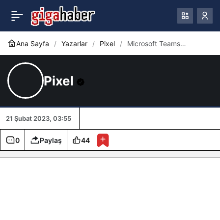
Microsoft Teams
0
önümüzdeki ay büyük
Ana Sayfa
Yazarlar
Pixel
Microsoft Teams
önümüzdeki ay büyük
performans iyileştirmeleri
performans iyileştirmeleri
alıyor
Pixel
alıyor
21 Şubat 2023, 03:55
0
Paylaş
44