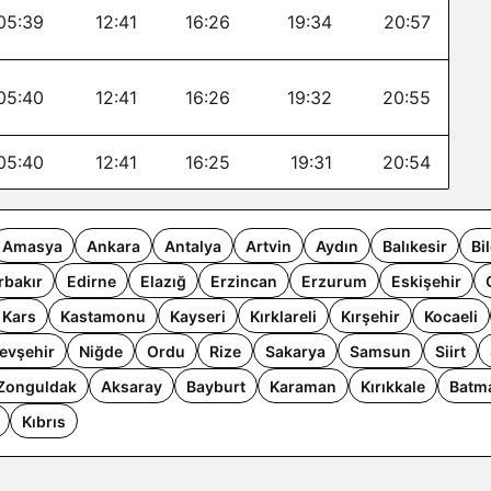
05:39
12:41
16:26
19:34
20:57
05:40
12:41
16:26
19:32
20:55
05:40
12:41
16:25
19:31
20:54
Amasya
Ankara
Antalya
Artvin
Aydın
Balıkesir
Bi
rbakır
Edirne
Elazığ
Erzincan
Erzurum
Eskişehir
Kars
Kastamonu
Kayseri
Kırklareli
Kırşehir
Kocaeli
evşehir
Niğde
Ordu
Rize
Sakarya
Samsun
Siirt
Zonguldak
Aksaray
Bayburt
Karaman
Kırıkkale
Batm
Kıbrıs