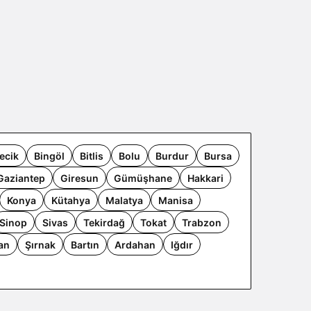
lecik
Bingöl
Bitlis
Bolu
Burdur
Bursa
Gaziantep
Giresun
Gümüşhane
Hakkari
Konya
Kütahya
Malatya
Manisa
Sinop
Sivas
Tekirdağ
Tokat
Trabzon
an
Şırnak
Bartın
Ardahan
Iğdır