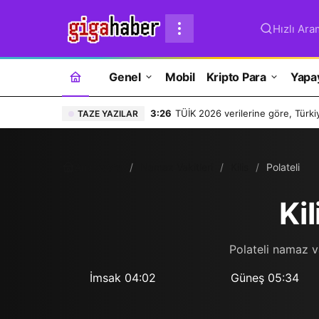
Hızlı Ara
Genel
Mobil
Kripto Para
Yapa
3:26
TÜİK 2026 verilerine göre, Türkiy
TAZE YAZILAR
Ana Sayfa
Namaz Vakitleri
Kilis
Polateli
Kil
Polateli namaz v
İmsak
04:02
Güneş
05:34