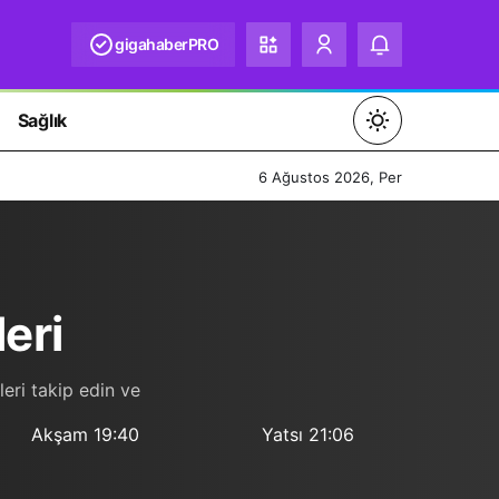
gigahaberPRO
Sağlık
Mod
değiştir
6 Ağustos 2026, Per
Gündüz Modu
leri
Gündüz modunu seçin.
Gece Modu
eri takip edin ve
Gece modunu seçin.
Akşam
19:40
Yatsı
21:06
Sistem Modu
Sistem modunu seçin.