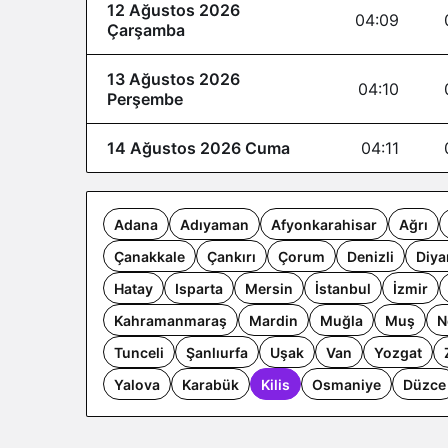
12 Ağustos 2026
04:09
Çarşamba
13 Ağustos 2026
04:10
Perşembe
14 Ağustos 2026 Cuma
04:11
Adana
Adıyaman
Afyonkarahisar
Ağrı
Çanakkale
Çankırı
Çorum
Denizli
Diya
Hatay
Isparta
Mersin
İstanbul
İzmir
Kahramanmaraş
Mardin
Muğla
Muş
N
Tunceli
Şanlıurfa
Uşak
Van
Yozgat
Yalova
Karabük
Kilis
Osmaniye
Düzce