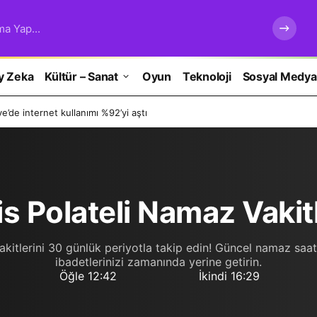
ma Yap...
y Zeka
Kültür – Sanat
Oyun
Teknoloji
Sosyal Medya
e’de internet kullanımı %92’yi aştı
is Polateli Namaz Vakit
akitlerini 30 günlük periyotla takip edin! Güncel namaz saatl
ibadetlerinizi zamanında yerine getirin.
Öğle
12:42
İkindi
16:29