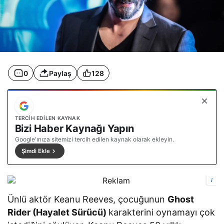
e
k
i
‘
M
a
r
v
e
0
Paylaş
128
l
’
r
o
l
ü
TERCIH EDILEN KAYNAK
Bizi Haber Kaynağı Yapın
n
ü
Google'ınıza sitemizi tercih edilen kaynak olarak ekleyin.
a
Şimdi Ekle
ç
ı
k
l
i
a
d
Ünlü aktör Keanu Reeves, çocuğunun
Ghost
ı
Rider (Hayalet Sürücü)
karakterini oynamayı çok