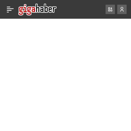
Keanu Reeves,
0
Paylaş
hayalindeki ‘Marvel’
rolünü açıkladı