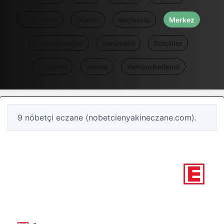
Gelendost
Gönen
Keçiborlu
Merkez
Şarkikaraağaç
Senirkent
Sütçüler
Uluborlu
Yalvaç
Yenişarbademli
9 nöbetçi eczane (nobetcienyakineczane.com).
3
Nöbetçi eczane
Isparta / Merkez