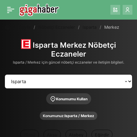
Ana Sayfa
Nöbetçi Eczaneler
Isparta
Merkez
Isparta Merkez Nöbetçi
Eczaneler
Isparta / Merkez için güncel nöbetçi eczaneler ve iletişim bilgileri.
Konumumu Kullan
Konumunuz:
Isparta / Merkez
Tümü
Aksu
Atabey
Eğirdir