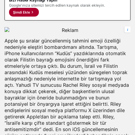
Bizi Haber Kaynağı Yapın
Google'ınıza sitemizi tercih edilen kaynak olarak ekleyin.
Şimdi Ekle
i
Apple şu sıralar güncellenmiş tahmini emoji özelliği
nedeniyle eleştiri bombardımanı altında. Tartışma,
iPhone kullanıcılarının “Kudüs” yazdıklarında otomatik
olarak Filistin bayrağı emojisini önerdiğini fark
etmeleriyle ortaya çıktı. Bu durum, İsrail ve Filistin
arasındaki Kudüs meselesi yüzünden süregelen toprak
anlaşmazlığı nedeniyle internette bir tartışmaya yol
açtı. Yahudi TV sunucusu Rachel Riley sosyal medyada
konuya dikkat çekerek, diğer başkentlerin ulusal
bayraklar için öneride bulunmadığını ve bunun
potansiyel bir önyargıya işaret ettiğini belirtti. Riley
endişelerini
sosyal medya
platformu X üzerinden dile
getirerek Apple’dan bir açıklama talep etti. Riley,
“İsrail’e karşı çifte standart göstermek bir tür
antisemitizmdir” dedi. En son iOS güncellemesinin