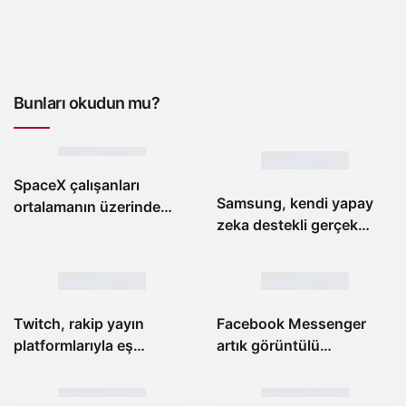
Bunları okudun mu?
SpaceX çalışanları
Samsung, kendi yapay
ortalamanın üzerinde
zeka destekli gerçek
yaralanma oranlarıyla
zamanlı telefon
karşı karşıya
görüşmesi çevirisini
tanıttı
Twitch, rakip yayın
Facebook Messenger
platformlarıyla eş
artık görüntülü
zamanlı yayına izin
görüşmeler sırasında
verecek
oyunlar oynamanıza izin