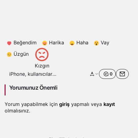
Beğendim
Harika
Haha
Vay
Üzgün
Kızgın
iPhone, kullanıcılar
0
‘Kudüs’ yazdığında
Filistin bayrağı emojisi
Yorumunuz Önemli
gösteriyor
Yorum yapabilmek için
giriş
yapmalı veya
kayıt
olmalısınız.