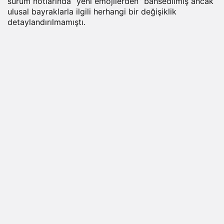
sürüm notlarında “yeni emojilerden” bahsedilmiş ancak
ulusal bayraklarla ilgili herhangi bir değişiklik
detaylandırılmamıştı.