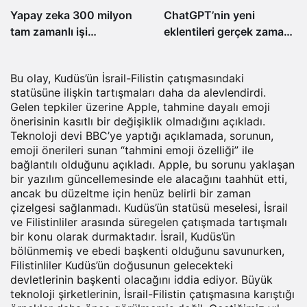
veriyor
Yapay zeka 300 milyon
ChatGPT’nin yeni
tam zamanlı işi
eklentileri gerçek zamanlı
otomasyona çevirebilir
istatistikler sunacak
Bu olay, Kudüs’ün İsrail-Filistin çatışmasındaki
statüsüne ilişkin tartışmaları daha da alevlendirdi.
Gelen tepkiler üzerine Apple, tahmine dayalı emoji
önerisinin kasıtlı bir değişiklik olmadığını açıkladı.
Teknoloji
devi BBC’ye yaptığı açıklamada, sorunun,
emoji önerileri sunan “tahmini emoji özelliği” ile
bağlantılı olduğunu açıkladı. Apple, bu sorunu yaklaşan
bir yazılım güncellemesinde ele alacağını taahhüt etti,
ancak bu düzeltme için henüz belirli bir zaman
çizelgesi sağlanmadı. Kudüs’ün statüsü meselesi, İsrail
ve Filistinliler arasında süregelen çatışmada tartışmalı
bir konu olarak durmaktadır. İsrail, Kudüs’ün
bölünmemiş ve ebedi başkenti olduğunu savunurken,
Filistinliler Kudüs’ün doğusunun gelecekteki
devletlerinin başkenti olacağını iddia ediyor. Büyük
teknoloji şirketlerinin, İsrail-Filistin çatışmasına karıştığı