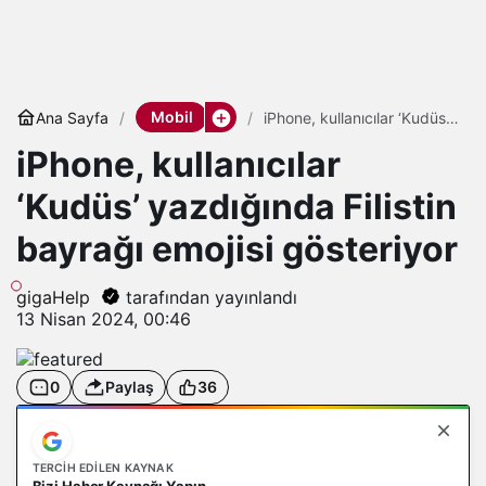
Mobil
Ana Sayfa
iPhone, kullanıcılar ‘Kudüs’
yazdığında Filistin bayrağı
iPhone, kullanıcılar
emojisi gösteriyor
‘Kudüs’ yazdığında Filistin
bayrağı emojisi gösteriyor
gigaHelp
tarafından yayınlandı
13 Nisan 2024, 00:46
0
Paylaş
36
TERCIH EDILEN KAYNAK