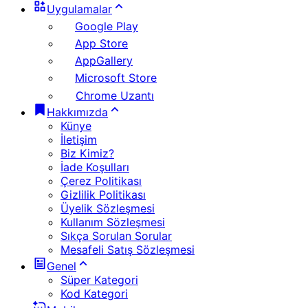
Uygulamalar
Google Play
App Store
AppGallery
Microsoft Store
Chrome Uzantı
Hakkımızda
Künye
İletişim
Biz Kimiz?
İade Koşulları
Çerez Politikası
Gizlilik Politikası
Üyelik Sözleşmesi
Kullanım Sözleşmesi
Sıkça Sorulan Sorular
Mesafeli Satış Sözleşmesi
Genel
Süper Kategori
Kod Kategori