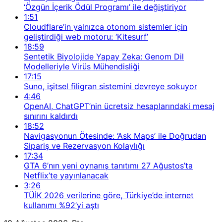
‘Özgün İçerik Ödül Programı’ ile değiştiriyor
1:51
Cloudflare’in yalnızca otonom sistemler için
geliştirdiği web motoru: ‘Kitesurf’
18:59
Sentetik Biyolojide Yapay Zeka: Genom Dil
Modelleriyle Virüs Mühendisliği
17:15
Suno, işitsel filigran sistemini devreye sokuyor
4:46
OpenAI, ChatGPT’nin ücretsiz hesaplarındaki mesaj
sınırını kaldırdı
18:52
Navigasyonun Ötesinde: ‘Ask Maps’ ile Doğrudan
Sipariş ve Rezervasyon Kolaylığı
17:34
GTA 6’nın yeni oynanış tanıtımı 27 Ağustos’ta
Netflix’te yayınlanacak
3:26
TÜİK 2026 verilerine göre, Türkiye’de internet
kullanımı %92’yi aştı