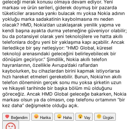
geleceği merak konusu olmaya devam ediyor. Yeni
markası ve ürün serileri, giderek doymuş bir pazarda
tüketiciler arasında yankı bulacak mı yoksa Nokia adının
yokluğu marka sadakatinin kaybolmasına mı neden
olacak? HMD, Nokia’dan uzaklaşarak yenilik yapma ve
kendi başına ayakta durma yeteneğine güveniyor olabilir;
bu da potansiyel olarak yeni teknolojilere ve hatta akıllı
telefonlara doğru yeni bir yaklaşıma kapı açabilir. Ancak
ilerledikçe bir şey netleşiyor: “HMD Global, küresel
teknoloji arenasındaki geleceğini belirleyebilecek bir
dönüşüm geçiriyor.” Şimdilik, Nokia akıllı telefon
hayranlarının, özellikle Avrupa’daki raflardan
kaybolurken, bu cihazlardan birini kapmak istiyorlarsa
hızlı hareket etmeleri gerekebilir. Bunun, Nokia’nın akıllı
telefon döneminin gerçek sonu mu yoksa şirketin uzun
ve hikayeli tarihinde bir başka bölüm mü olduğunu
göreceğiz. Ancak HMD Global geleceğe bakarken, Nokia
markası olsun ya da olmasın, cep telefonu ortamının “bir
kez daha” değişmekte olduğu açık.
Beğendim
Harika
Haha
Vay
Üzgün