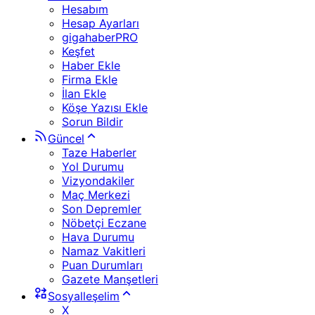
Hesabım
Hesap Ayarları
gigahaberPRO
Keşfet
Haber Ekle
Firma Ekle
İlan Ekle
Köşe Yazısı Ekle
Sorun Bildir
Güncel
Taze Haberler
Yol Durumu
Vizyondakiler
Maç Merkezi
Son Depremler
Nöbetçi Eczane
Hava Durumu
Namaz Vakitleri
Puan Durumları
Gazete Manşetleri
Sosyalleşelim
X