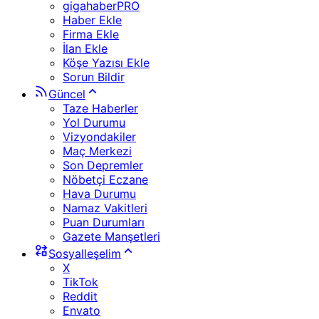
gigahaberPRO
Haber Ekle
Firma Ekle
İlan Ekle
Köşe Yazısı Ekle
Sorun Bildir
Güncel
Taze Haberler
Yol Durumu
Vizyondakiler
Maç Merkezi
Son Depremler
Nöbetçi Eczane
Hava Durumu
Namaz Vakitleri
Puan Durumları
Gazete Manşetleri
Sosyalleşelim
X
TikTok
Reddit
Envato