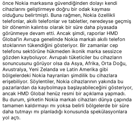
önce Nokia markasına güvendiğinden dolayı kendi
cihazlarını geliştirmeye doğru bir odak kayması
olduğunu belirtmişti. Buna rağmen, Nokia özellikli
telefonlar, akıllı telefonlar ve tabletler, neredeyse geçmiş
bir dönemin kalıntısı olarak bir süre daha piyasada
görünmeye devam etti. Ancak şimdi, raporlar HMD
Global’in Avrupa genelinde Nokia markalı akıllı telefon
stoklarının tükendiğini gösteriyor. Bir zamanlar cep
telefonu sektörüne hükmeden ikonik marka sessizce
gözden kayboluyor. Avrupalı tüketiciler bu cihazların
sonuncusunu görüyor olsa da Asya, Afrika, Orta Doğu,
Avustralya, Yeni Zelanda ve Latin Amerika gibi
bölgelerdeki Nokia hayranları şimdilik bu cihazlara
erişebiliyor. Söylentiler, Nokia cihazlarının yakında bu
pazarlardan da kaybolmaya başlayabileceğini gösteriyor,
ancak HMD Global henüz resmi bir açıklama yapmadı.
Bu durum, şirketin Nokia markalı cihazları dünya çapında
tamamen kaldırmayı mı yoksa belirli bölgelerde bir süre
daha tutmayı mı planladığı konusunda spekülasyonlara
yol açtı.