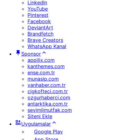
LinkedIn
YouTube
Pinterest
Facebook
DeviantArt
Brandfetch
Brave Creators
WhatsApp Kanal
Sponsor
appilix.com
kanthemes.com
ense.com.tr
munasip.com
vanhaber.com.tr
cigkofteci.com.tr
ozgurhaberci.com
antarktika.com.tr
sevimlimutfak.com
Siteni Ekle
Uygulamalar
Google Play
App Store