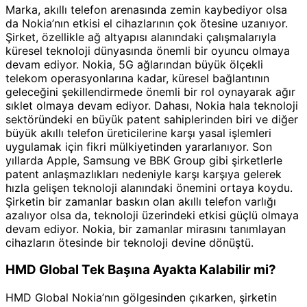
Marka, akıllı telefon arenasında zemin kaybediyor olsa
da Nokia’nın etkisi el cihazlarının çok ötesine uzanıyor.
Şirket, özellikle ağ altyapısı alanındaki çalışmalarıyla
küresel teknoloji dünyasında önemli bir oyuncu olmaya
devam ediyor. Nokia, 5G ağlarından büyük ölçekli
telekom operasyonlarına kadar, küresel bağlantının
geleceğini şekillendirmede önemli bir rol oynayarak ağır
sıklet olmaya devam ediyor. Dahası, Nokia hala teknoloji
sektöründeki en büyük patent sahiplerinden biri ve diğer
büyük akıllı telefon üreticilerine karşı yasal işlemleri
uygulamak için fikri mülkiyetinden yararlanıyor. Son
yıllarda Apple, Samsung ve BBK Group gibi şirketlerle
patent anlaşmazlıkları nedeniyle karşı karşıya gelerek
hızla gelişen teknoloji alanındaki önemini ortaya koydu.
Şirketin bir zamanlar baskın olan akıllı telefon varlığı
azalıyor olsa da, teknoloji üzerindeki etkisi güçlü olmaya
devam ediyor. Nokia, bir zamanlar mirasını tanımlayan
cihazların ötesinde bir teknoloji devine dönüştü.
HMD Global Tek Başına Ayakta Kalabilir mi?
HMD Global Nokia’nın gölgesinden çıkarken, şirketin