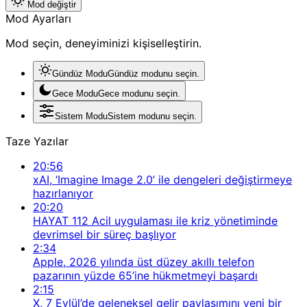
Mod değiştir
Mod Ayarları
Mod seçin, deneyiminizi kişiselleştirin.
Gündüz Modu
Gündüz modunu seçin.
Gece Modu
Gece modunu seçin.
Sistem Modu
Sistem modunu seçin.
Taze Yazılar
20:56
xAI, ‘Imagine Image 2.0’ ile dengeleri değiştirmeye
hazırlanıyor
20:20
HAYAT 112 Acil uygulaması ile kriz yönetiminde
devrimsel bir süreç başlıyor
2:34
Apple, 2026 yılında üst düzey akıllı telefon
pazarının yüzde 65’ine hükmetmeyi başardı
2:15
X, 7 Eylül’de geleneksel gelir paylaşımını yeni bir