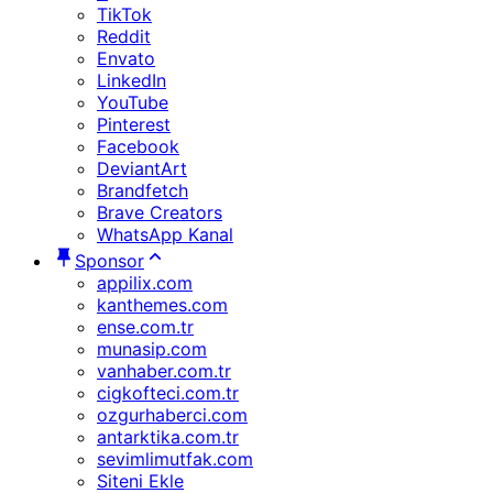
TikTok
Reddit
Envato
LinkedIn
YouTube
Pinterest
Facebook
DeviantArt
Brandfetch
Brave Creators
WhatsApp Kanal
Sponsor
appilix.com
kanthemes.com
ense.com.tr
munasip.com
vanhaber.com.tr
cigkofteci.com.tr
ozgurhaberci.com
antarktika.com.tr
sevimlimutfak.com
Siteni Ekle