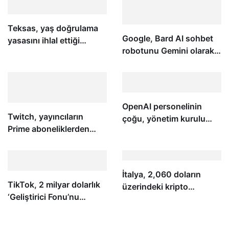
Teksas, yaş doğrulama
Google, Bard AI sohbet
yasasını ihlal ettiği
robotunu Gemini olarak
iddiasıyla Pornhub’a dava
yeniden markalaştırdı ve
açtı
artık kendi Android
uygulamasına sahip
OpenAI personelinin
Twitch, yayıncıların
çoğu, yönetim kurulu
Prime aboneliklerden
istifa edip Sam Altman’ı
gelen kazançlarını
CEO olarak yeniden
azaltıyor
göreve getirmezse istifa
etmekle tehdit ediyor
İtalya, 2,060 doların
TikTok, 2 milyar dolarlık
üzerindeki kripto
‘Geliştirici Fonu’nu
kârlarına %26 sermaye
kapatıyor
vergisi uyguluyor