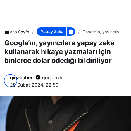
Yapay Zeka
Ana Sayfa
Google’ın, yayıncılara
yapay zeka
Google’ın, yayıncılara yapay zeka
kullanarak hikaye
yazmaları için
kullanarak hikaye yazmaları için
binlerce dolar
ödediği bildiriliyor
binlerce dolar ödediği bildiriliyor
gigahaber
gönderdi
28 Şubat 2024, 22:59