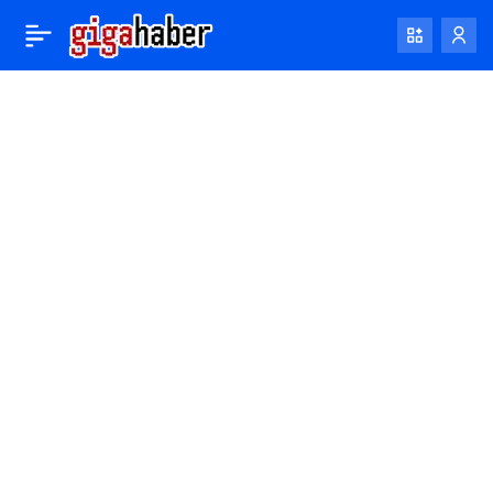
Google’ın, yayıncılara
0
yapay zeka kullanarak
hikaye yazmaları için
binlerce dolar ödediği
bildiriliyor