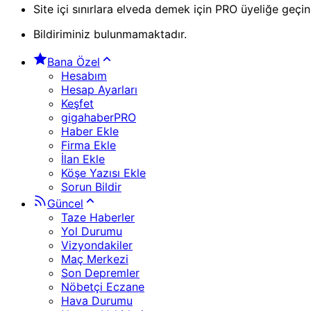
Site içi sınırlara elveda demek için PRO üyeliğe geçin
Bildiriminiz bulunmamaktadır.
Bana Özel
Hesabım
Hesap Ayarları
Keşfet
gigahaberPRO
Haber Ekle
Firma Ekle
İlan Ekle
Köşe Yazısı Ekle
Sorun Bildir
Güncel
Taze Haberler
Yol Durumu
Vizyondakiler
Maç Merkezi
Son Depremler
Nöbetçi Eczane
Hava Durumu