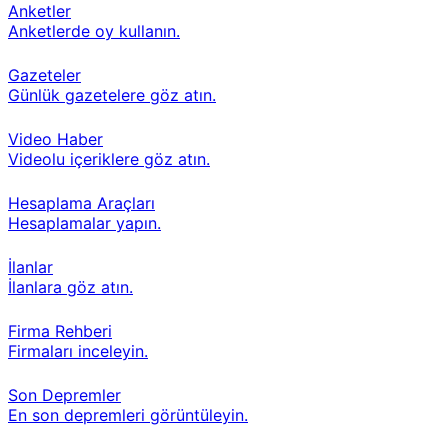
Anketler
Anketlerde oy kullanın.
Gazeteler
Günlük gazetelere göz atın.
Video Haber
Videolu içeriklere göz atın.
Hesaplama Araçları
Hesaplamalar yapın.
İlanlar
İlanlara göz atın.
Firma Rehberi
Firmaları inceleyin.
Son Depremler
En son depremleri görüntüleyin.