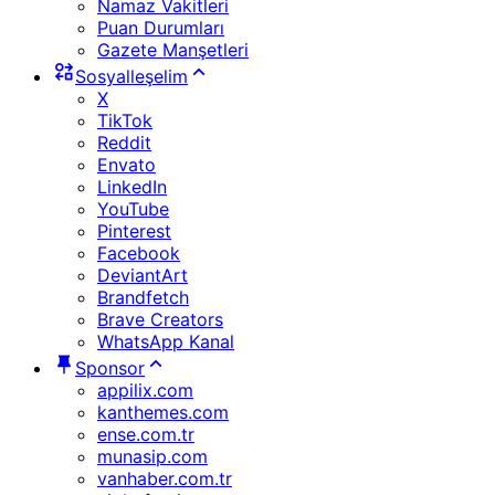
Namaz Vakitleri
Puan Durumları
Gazete Manşetleri
Sosyalleşelim
X
TikTok
Reddit
Envato
LinkedIn
YouTube
Pinterest
Facebook
DeviantArt
Brandfetch
Brave Creators
WhatsApp Kanal
Sponsor
appilix.com
kanthemes.com
ense.com.tr
munasip.com
vanhaber.com.tr