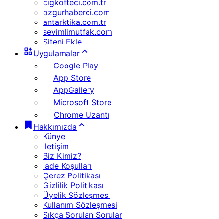
cigkofteci.com.tr
ozgurhaberci.com
antarktika.com.tr
sevimlimutfak.com
Siteni Ekle
Uygulamalar
Google Play
App Store
AppGallery
Microsoft Store
Chrome Uzantı
Hakkımızda
Künye
İletişim
Biz Kimiz?
İade Koşulları
Çerez Politikası
Gizlilik Politikası
Üyelik Sözleşmesi
Kullanım Sözleşmesi
Sıkça Sorulan Sorular