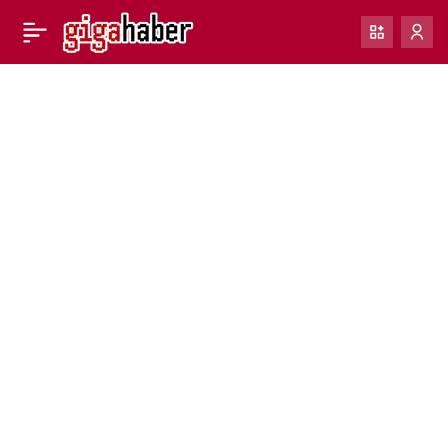
WhatsApp, iPhone’larda
0
Paylaş
yeni bir düzenlenmiş
bağlantı önizleme
arayüzünü yayınlıyor