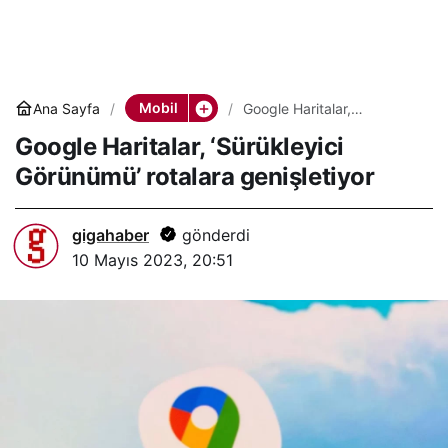
Mobil
Ana Sayfa
Google Haritalar,
‘Sürükleyici Görünümü’
Google Haritalar, ‘Sürükleyici
rotalara genişletiyor
Görünümü’ rotalara genişletiyor
gigahaber
gönderdi
10 Mayıs 2023, 20:51