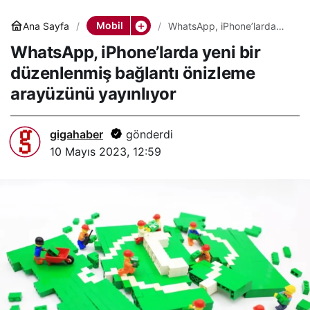
Mobil
Ana Sayfa
WhatsApp, iPhone’larda
yeni bir düzenlenmiş
WhatsApp, iPhone’larda yeni bir
bağlantı önizleme
arayüzünü yayınlıyor
düzenlenmiş bağlantı önizleme
arayüzünü yayınlıyor
gigahaber
gönderdi
10 Mayıs 2023, 12:59