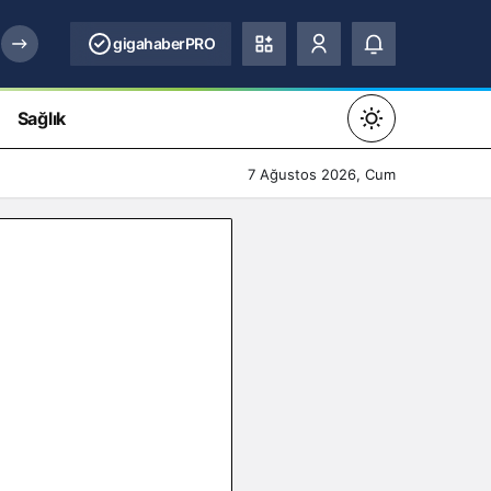
gigahaberPRO
Sağlık
Mod
değiştir
7 Ağustos 2026, Cum
Gündüz Modu
Gündüz modunu seçin.
Gece Modu
Gece modunu seçin.
Sistem Modu
Sistem modunu seçin.