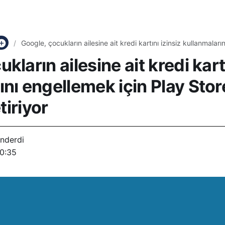
Google, çocukların ailesine ait kredi kartını izinsiz kullanmaları
Store’a daha fazla kilit getiriyor
kların ailesine ait kredi kartı
ını engellemek için Play Stor
etiriyor
nderdi
20:35