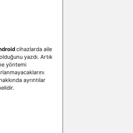
ndroid
cihazlarda aile
 olduğunu yazdı. Artık
eme yöntemi
orlanmayacaklarını
hakkında ayrıntılar
lidir.