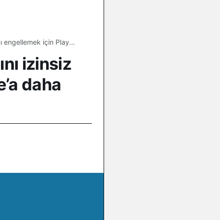
nı engellemek için Play
nı izinsiz
e’a daha