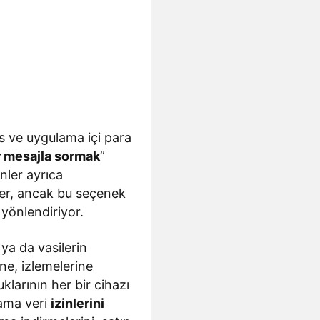
s ve uygulama içi para
r mesajla sormak
”
nler ayrıca
ler, ancak bu seçenek
a
yönlendiriyor.
ya da vasilerin
ne, izlemelerine
larının her bir cihazı
lama veri
izinlerini