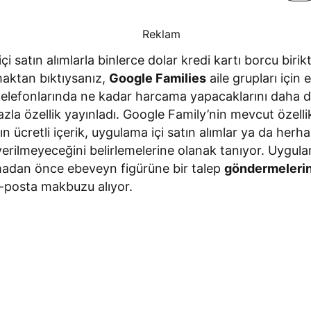
i satın alımlarla binlerce dolar kredi kartı borcu birikt
maktan bıktıysanız,
Google Families
aile grupları için
 telefonlarında ne kadar harcama yapacaklarını daha d
zla özellik yayınladı. Google Family’nin mevcut özelli
ın ücretli içerik, uygulama içi satın alımlar ya da herha
p verilmeyeceğini belirlemelerine olanak tanıyor. Uygula
madan önce ebeveyn figürüne bir talep
göndermeleri
e-posta makbuzu alıyor.