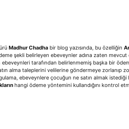
dürü
Madhur Chadha
bir blog yazısında, bu özelliğin
A
 ödeme şekli belirleyen ebeveynler adına zaten mevcut
n ebeveynleri tarafından belirlenmemiş başka bir öd
atın alma taleplerini velilerine göndermeye zorlanıp z
gulama, ebeveynlere çocuğun ne satın almak istediği 
kların
hangi ödeme yöntemini kullandığını kontrol etme