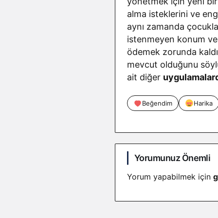
yönetmek için yeni bir
alma isteklerini ve en
aynı zamanda çocuklar
istenmeyen konum veril
ödemek zorunda kaldı.
mevcut olduğunu söylüy
ait diğer
uygulamalar
Beğendim
Harika
Yorumunuz Önemli
Yorum yapabilmek için
g