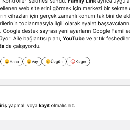
 ‘Kontroller’ sekmesi sundu.
Family Link
ayrıca uygula
gellenen web sitelerini görmek için merkezi bir sekme 
ın cihazları için gerçek zamanlı konum takibini de ek
erinin toplanmasıyla ilgili olarak eyalet başsavcıları
 Google destek sayfası yeni ayarların Google Familie
or. Aile bağlantısı planı,
YouTube
ve artık feshedile
da
da çalışıyordu.
Haha
Vay
Üzgün
Kızgın
iriş
yapmalı veya
kayıt
olmalısınız.