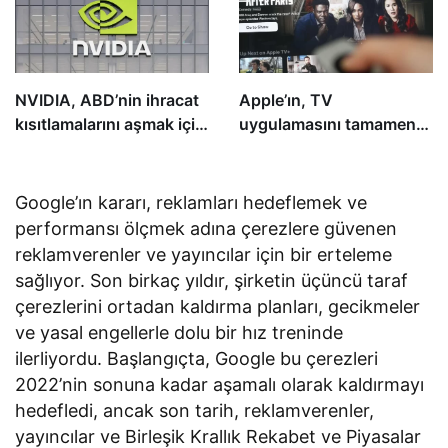
NVIDIA, ABD’nin ihracat
Apple’ın, TV
kısıtlamalarını aşmak için
uygulamasını tamamen
Çin’e yönelik yeni yapay
yeniden tasarlamayı
zeka çiplerini yakında
planladığı bildiriliyor
duyurabilir
Google’ın kararı, reklamları hedeflemek ve
performansı ölçmek adına çerezlere güvenen
reklamverenler ve yayıncılar için bir erteleme
sağlıyor. Son birkaç yıldır, şirketin üçüncü taraf
çerezlerini ortadan kaldırma planları, gecikmeler
ve yasal engellerle dolu bir hız treninde
ilerliyordu. Başlangıçta, Google bu çerezleri
2022’nin sonuna kadar aşamalı olarak kaldırmayı
hedefledi, ancak son tarih, reklamverenler,
yayıncılar ve Birleşik Krallık Rekabet ve Piyasalar