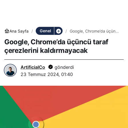
Genel
Ana Sayfa
Google, Chrome’da üçüncü
taraf çerezlerini
Google, Chrome’da üçüncü taraf
kaldırmayacak
çerezlerini kaldırmayacak
ArtificialCo
gönderdi
23 Temmuz 2024, 01:40