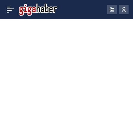
Microsoft,
0
Paylaş
CrowdStrike’ın sorunlu
güncellemesinin
ardından bir onarım aracı
başlattı