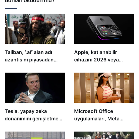
Bunları okudun mu?
Taliban, ‘.af’ alan adı
Apple, katlanabilir
uzantısını piyasadan
cihazını 2026 veya
siliyor
2027’ye kadar piyasaya
sürebilir
Tesla, yapay zeka
Microsoft Office
donanımını genişletmek
uygulamaları, Meta
için AMD çipleri satın
Quest VR başlıklarına
alacak
geliyor