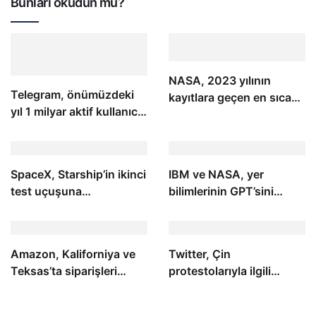
Bunları okudun mu?
NASA, 2023 yılının
Telegram, önümüzdeki
kayıtlara geçen en sıcak
yıl 1 milyar aktif kullanıcı
yıl olduğunu doğruladı
bekliyor
SpaceX, Starship’in ikinci
IBM ve NASA, yer
test uçuşuna
bilimlerinin GPT’sini
hazırlanıyor
oluşturmak için bir araya
geldi
Amazon, Kaliforniya ve
Twitter, Çin
Teksas’ta siparişleri
protestolarıyla ilgili
drone’larla teslim etmeye
tweetleri gizleyen porno
başladı
ve spam dalgasıyla