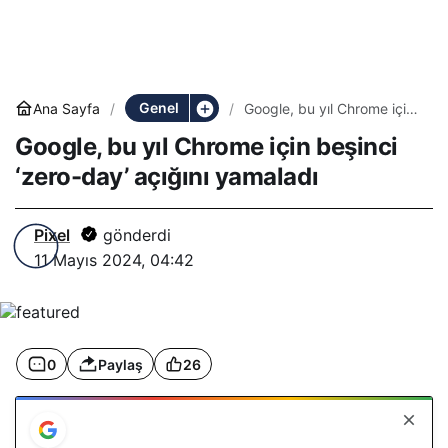
Genel
Ana Sayfa
Google, bu yıl Chrome için
beşinci ‘zero-day’ açığını
Google, bu yıl Chrome için beşinci
yamaladı
‘zero-day’ açığını yamaladı
Pixel
gönderdi
11 Mayıs 2024, 04:42
0
Paylaş
26