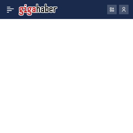
Google, bu yıl Chrome
0
için beşinci ‘zero-day’
açığını yamaladı