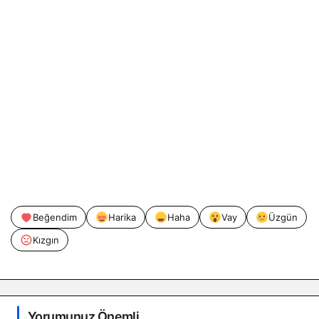
Beğendim
Harika
Haha
Vay
Üzgün
Kızgın
Yorumunuz Önemli