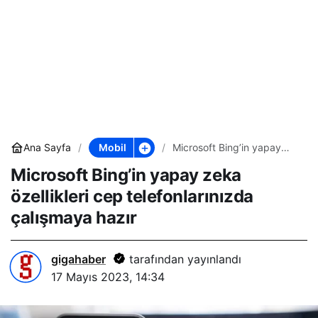
Mobil
Ana Sayfa
Microsoft Bing’in yapay
zeka özellikleri cep
Microsoft Bing’in yapay zeka
telefonlarınızda çalışmaya
hazır
özellikleri cep telefonlarınızda
çalışmaya hazır
gigahaber
tarafından yayınlandı
17 Mayıs 2023, 14:34