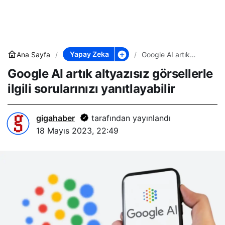
Yapay Zeka
Ana Sayfa
Google AI artık
altyazısız görsellerle
Google AI artık altyazısız görsellerle
ilgili sorularınızı
yanıtlayabilir
ilgili sorularınızı yanıtlayabilir
gigahaber
tarafından yayınlandı
18 Mayıs 2023, 22:49