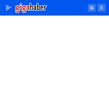
Microsoft Bing’in yapay
0
Paylaş
zeka özellikleri cep
telefonlarınızda
çalışmaya hazır