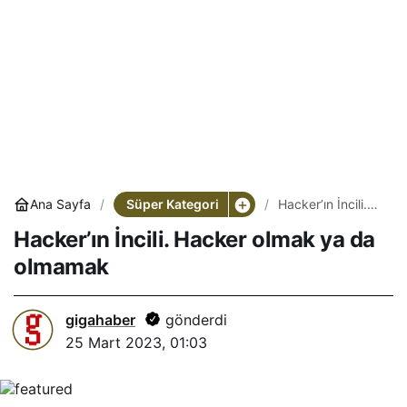
Süper Kategori
Ana Sayfa
Hacker’ın İncili.
Hacker olmak ya
Hacker’ın İncili. Hacker olmak ya da
da olmamak
olmamak
gigahaber
gönderdi
25 Mart 2023, 01:03