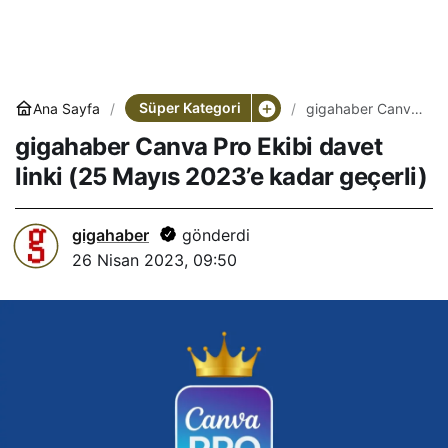
Süper Kategori
Ana Sayfa
gigahaber Canva
Pro Ekibi davet
gigahaber Canva Pro Ekibi davet
linki (25 Mayıs
2023’e kadar
linki (25 Mayıs 2023’e kadar geçerli)
geçerli)
gigahaber
gönderdi
26 Nisan 2023, 09:50