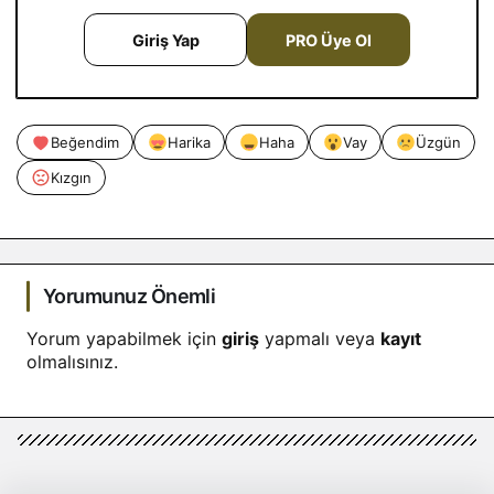
Giriş Yap
PRO Üye Ol
Beğendim
Harika
Haha
Vay
Üzgün
Kızgın
Yorumunuz Önemli
Yorum yapabilmek için
giriş
yapmalı veya
kayıt
olmalısınız.