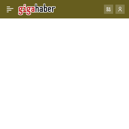
Hacker’ın İncili. Hacker
0
Paylaş
olmak ya da olmamak