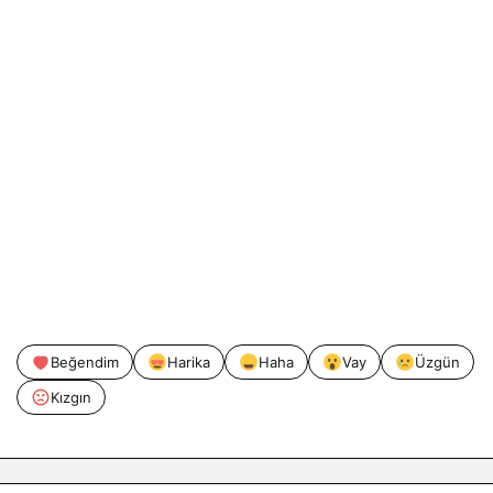
Beğendim
Harika
Haha
Vay
Üzgün
Kızgın