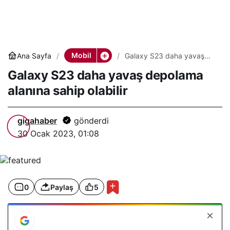
Mobil
Ana Sayfa
Galaxy S23 daha yavaş
depolama alanına sahip
Galaxy S23 daha yavaş depolama
olabilir
alanına sahip olabilir
gigahaber
gönderdi
30 Ocak 2023, 01:08
0
Paylaş
5