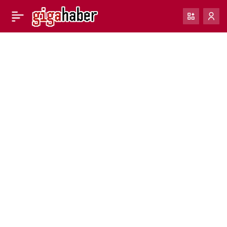
Galaxy S23 daha yavaş
0
depolama alanına sahip
olabilir