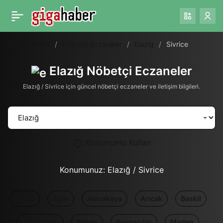
Ana Sayfa
Nöbetçi Eczaneler
Elazig
Sivrice
Elazığ Nöbetçi Eczaneler
Elazığ / Sivrice için güncel nöbetçi eczaneler ve iletişim bilgileri.
Konumumu Kullan
Konumunuz:
Elazığ / Sivrice
Tümü
Ağın
Alacakaya
Arıcak
Baskil
Karakoçan
Keban
Kovancılar
Maden