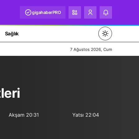
gigahaberPRO
Sağlık
Mod
değiştir
7 Ağustos 2026, Cum
Gündüz Modu
leri
Gündüz modunu seçin.
Gece Modu
Gece modunu seçin.
Akşam
20:31
Yatsı
22:04
Sistem Modu
Sistem modunu seçin.