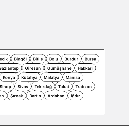
lecik
Bingöl
Bitlis
Bolu
Burdur
Bursa
Gaziantep
Giresun
Gümüşhane
Hakkari
Konya
Kütahya
Malatya
Manisa
Sinop
Sivas
Tekirdağ
Tokat
Trabzon
an
Şırnak
Bartın
Ardahan
Iğdır