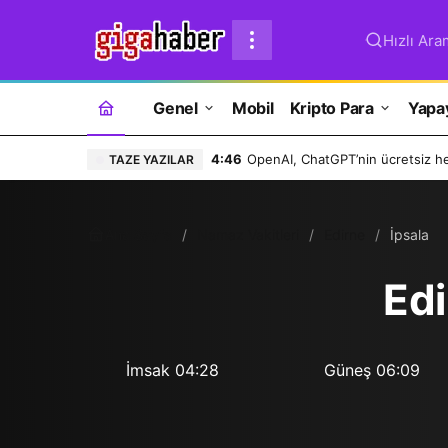
Hızlı Ara
Genel
Mobil
Kripto Para
Yapa
4:46
OpenAI, ChatGPT’nin ücretsiz hes
TAZE YAZILAR
Ana Sayfa
Namaz Vakitleri
Edirne
İpsala
Edi
İmsak
04:28
Güneş
06:09