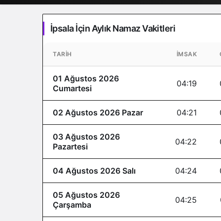
İpsala İçin Aylık Namaz Vakitleri
TARIH
İMSAK
01 Ağustos 2026
04:19
Cumartesi
02 Ağustos 2026 Pazar
04:21
03 Ağustos 2026
04:22
Pazartesi
04 Ağustos 2026 Salı
04:24
05 Ağustos 2026
04:25
Çarşamba