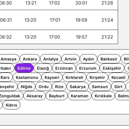
06:30
13:21
17:02
20:01
21:26
06:31
13:20
17:01
19:59
21:24
06:32
13:20
17:00
19:57
21:22
Amasya
Ankara
Antalya
Artvin
Aydın
Balıkesir
Bi
rbakır
Edirne
Elazığ
Erzincan
Erzurum
Eskişehir
Kars
Kastamonu
Kayseri
Kırklareli
Kırşehir
Kocaeli
evşehir
Niğde
Ordu
Rize
Sakarya
Samsun
Siirt
Zonguldak
Aksaray
Bayburt
Karaman
Kırıkkale
Batm
Kıbrıs