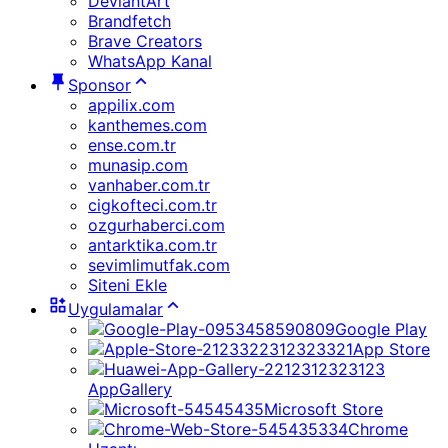
DeviantArt
Brandfetch
Brave Creators
WhatsApp Kanal
Sponsor
appilix.com
kanthemes.com
ense.com.tr
munasip.com
vanhaber.com.tr
cigkofteci.com.tr
ozgurhaberci.com
antarktika.com.tr
sevimlimutfak.com
Siteni Ekle
Uygulamalar
Google Play
App Store
AppGallery
Microsoft Store
Chrome