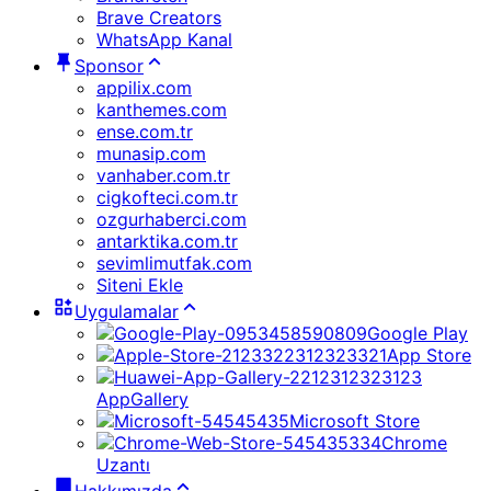
Brave Creators
WhatsApp Kanal
Sponsor
appilix.com
kanthemes.com
ense.com.tr
munasip.com
vanhaber.com.tr
cigkofteci.com.tr
ozgurhaberci.com
antarktika.com.tr
sevimlimutfak.com
Siteni Ekle
Uygulamalar
Google Play
App Store
AppGallery
Microsoft Store
Chrome
Uzantı