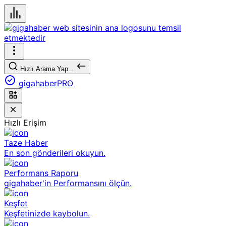
Hızlı Arama Yap...
gigahaberPRO
Hızlı Erişim
Taze Haber
En son gönderileri okuyun.
Performans Raporu
gigahaber'in Performansını ölçün.
Keşfet
Keşfetinizde kaybolun.