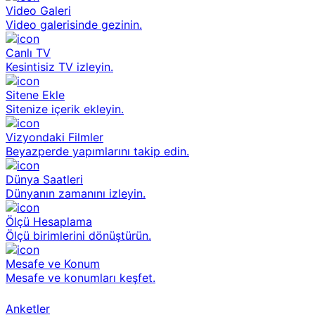
Video Galeri
Video galerisinde gezinin.
Canlı TV
Kesintisiz TV izleyin.
Sitene Ekle
Sitenize içerik ekleyin.
Vizyondaki Filmler
Beyazperde yapımlarını takip edin.
Dünya Saatleri
Dünyanın zamanını izleyin.
Ölçü Hesaplama
Ölçü birimlerini dönüştürün.
Mesafe ve Konum
Mesafe ve konumları keşfet.
Anketler