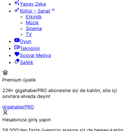
Yapay Zeka
Kültür – Sanat
Etkinlik
Müzik
Sinema
TV
Oyun
Teknoloji
Sosyal Medya
Sağlık
Premium üyelik
22K+ gigahaberPRO abonesine siz de katılın, site içi
sınırlara elveda deyin!
gigahaberPRO
Hesabınıza giriş yapın
58.000'den fazla üyemizin arasına siz de hemen katılın