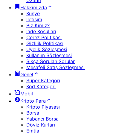
Uzantı
Hakkımızda
Künye
İletişim
Biz Kimiz?
İade Koşulları
Çerez Politikası
Gizlilik Politikası
Üyelik Sözleşmesi
Kullanım Sözleşmesi
Sıkça Sorulan Sorular
Mesafeli Satış Sözleşmesi
Genel
Süper Kategori
Kod Kategori
Mobil
Kripto Para
Kripto Piyasası
Borsa
Yabancı Borsa
Döviz Kurları
Emtia