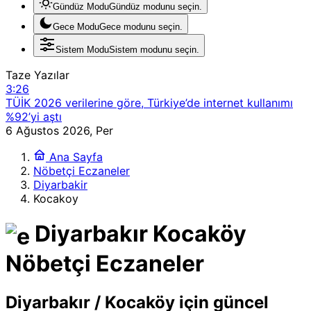
Gündüz Modu
Gündüz modunu seçin.
Gece Modu
Gece modunu seçin.
Sistem Modu
Sistem modunu seçin.
Taze Yazılar
3:26
TÜİK 2026 verilerine göre, Türkiye’de internet kullanımı
%92’yi aştı
23:23
6 Ağustos 2026, Per
Xbox, 25’inci yıl dönümünü ücretsiz dijital hediyelerle
Ana Sayfa
kutluyor
Nöbetçi Eczaneler
20:40
Diyarbakir
Apple ve Telegram Çatışması: Şifreli Mesajlaşmada
Kocakoy
Gizlilik ve Güvenlik İkilemi
20:07
Diyarbakır Kocaköy
Spotify, Premium abone sayısını 300 milyona çıkardı
18:11
Nöbetçi Eczaneler
WhatsApp’tan oyunun kurallarını değiştiren @herkese
etiketi ve gelişmiş sohbet araçları
23:23
Diyarbakır / Kocaköy için güncel