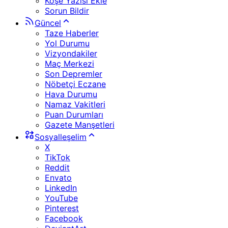
Köşe Yazısı Ekle
Sorun Bildir
Güncel
Taze Haberler
Yol Durumu
Vizyondakiler
Maç Merkezi
Son Depremler
Nöbetçi Eczane
Hava Durumu
Namaz Vakitleri
Puan Durumları
Gazete Manşetleri
Sosyalleşelim
X
TikTok
Reddit
Envato
LinkedIn
YouTube
Pinterest
Facebook