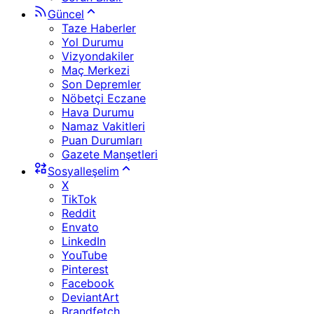
Güncel
Taze Haberler
Yol Durumu
Vizyondakiler
Maç Merkezi
Son Depremler
Nöbetçi Eczane
Hava Durumu
Namaz Vakitleri
Puan Durumları
Gazete Manşetleri
Sosyalleşelim
X
TikTok
Reddit
Envato
LinkedIn
YouTube
Pinterest
Facebook
DeviantArt
Brandfetch