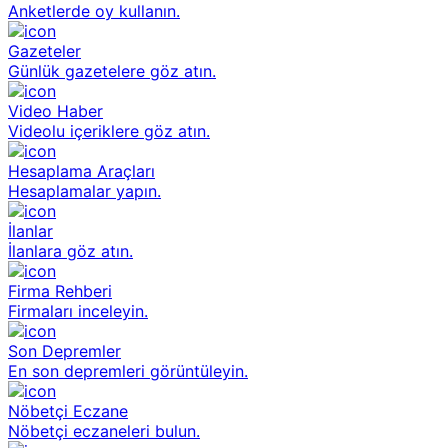
Anketlerde oy kullanın.
Gazeteler
Günlük gazetelere göz atın.
Video Haber
Videolu içeriklere göz atın.
Hesaplama Araçları
Hesaplamalar yapın.
İlanlar
İlanlara göz atın.
Firma Rehberi
Firmaları inceleyin.
Son Depremler
En son depremleri görüntüleyin.
Nöbetçi Eczane
Nöbetçi eczaneleri bulun.