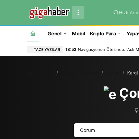
Hızlı Ara
Genel
Mobil
Kripto Para
Yapa
18:52
Navigasyonun Ötesinde: ‘Ask Ma
TAZE YAZILAR
Ana Sayfa
Nöbetçi Eczaneler
Corum
Kargi
Çor
Ço