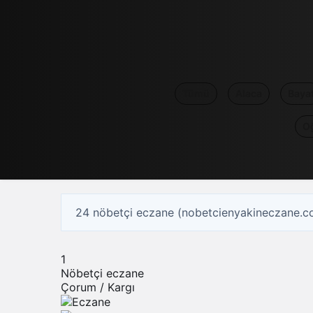
Tümü
Alaca
Baya
O
24 nöbetçi eczane (nobetcienyakineczane.c
1
Nöbetçi eczane
Çorum / Kargı