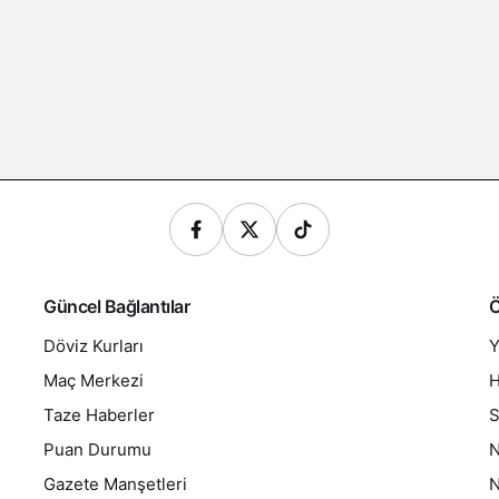
Güncel Bağlantılar
Ö
Döviz Kurları
Y
Maç Merkezi
H
Taze Haberler
S
Puan Durumu
N
Gazete Manşetleri
N