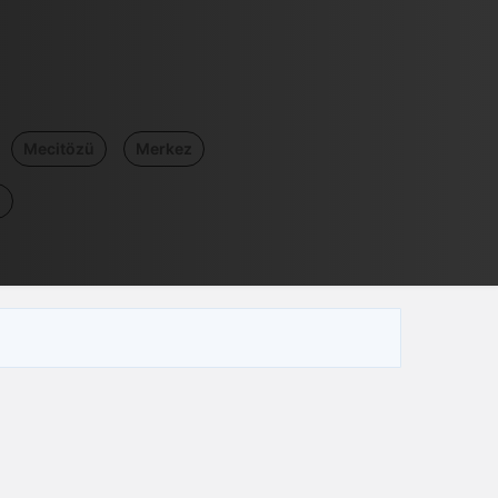
Mecitözü
Merkez
ğ