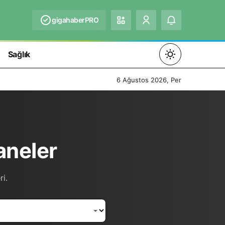
gigahaberPRO
Sağlık
Mod
değiştir
6 Ağustos 2026, Per
Gündüz Modu
aneler
Gündüz modunu seçin.
Gece Modu
ri.
Gece modunu seçin.
Sistem Modu
Sistem modunu seçin.