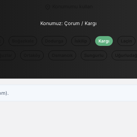
Konumumu kullan
Konumuz:
Çorum / Kargı
t
Boğazkale
Dodurga
İskilip
Kargı
Laçin
ğuzlar
Ortaköy
Osmancık
Sungurlu
Uğurluda
om).