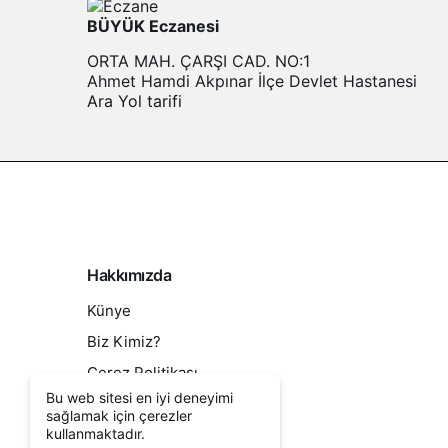
BÜYÜK Eczanesi
ORTA MAH. ÇARŞI CAD. NO:1
Ahmet Hamdi Akpınar İlçe Devlet Hastanesi
Ara
Yol tarifi
Hakkımızda
Künye
Biz Kimiz?
Çerez Politikası
Bu web sitesi en iyi deneyimi
Kullanım Sözleşmesi
sağlamak için çerezler
Sıkça Sorulan Sorular
kullanmaktadır.