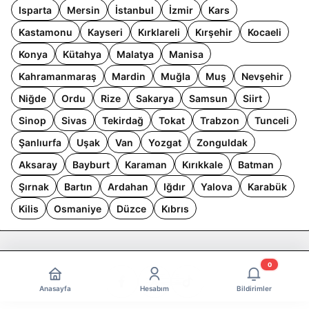
Isparta
Mersin
İstanbul
İzmir
Kars
Kastamonu
Kayseri
Kırklareli
Kırşehir
Kocaeli
Konya
Kütahya
Malatya
Manisa
Kahramanmaraş
Mardin
Muğla
Muş
Nevşehir
Niğde
Ordu
Rize
Sakarya
Samsun
Siirt
Sinop
Sivas
Tekirdağ
Tokat
Trabzon
Tunceli
Şanlıurfa
Uşak
Van
Yozgat
Zonguldak
Aksaray
Bayburt
Karaman
Kırıkkale
Batman
Şırnak
Bartın
Ardahan
Iğdır
Yalova
Karabük
Kilis
Osmaniye
Düzce
Kıbrıs
0
Anasayfa
Hesabım
Bildirimler