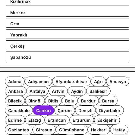
Kızılırmak
Merkez
Orta
Yapraklı
Çerkeş
Şabanözü
Adana
Adıyaman
Afyonkarahisar
Ağrı
Amasya
Ankara
Antalya
Artvin
Aydın
Balıkesir
Bilecik
Bingöl
Bitlis
Bolu
Burdur
Bursa
Çanakkale
Çankırı
Çorum
Denizli
Diyarbakır
Edirne
Elazığ
Erzincan
Erzurum
Eskişehir
Gaziantep
Giresun
Gümüşhane
Hakkari
Hatay