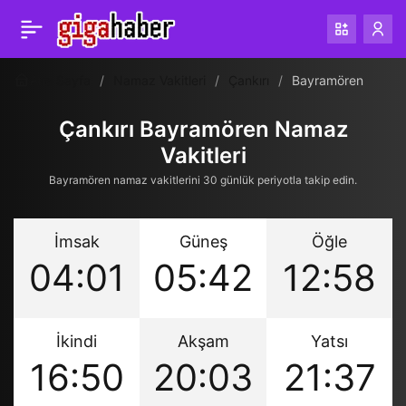
Ana Sayfa
Namaz Vakitleri
Çankırı
Bayramören
Çankırı Bayramören Namaz
Vakitleri
Bayramören namaz vakitlerini 30 günlük periyotla takip edin.
İmsak
Güneş
Öğle
04:01
05:42
12:58
İkindi
Akşam
Yatsı
16:50
20:03
21:37