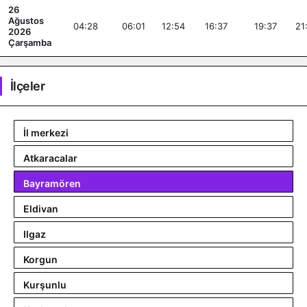
26
Ağustos
04:28
06:01
12:54
16:37
19:37
21
2026
Çarşamba
İlçeler
İl merkezi
Atkaracalar
Bayramören
Eldivan
Ilgaz
Korgun
Kurşunlu