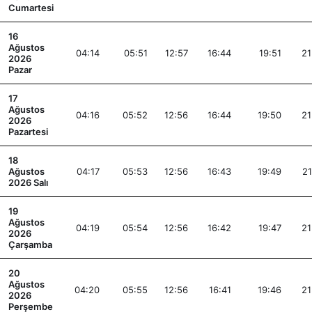
Cumartesi
16
Ağustos
04:14
05:51
12:57
16:44
19:51
21
2026
Pazar
17
Ağustos
04:16
05:52
12:56
16:44
19:50
21
2026
Pazartesi
18
Ağustos
04:17
05:53
12:56
16:43
19:49
21
2026 Salı
19
Ağustos
04:19
05:54
12:56
16:42
19:47
21
2026
Çarşamba
20
Ağustos
04:20
05:55
12:56
16:41
19:46
21
2026
Perşembe