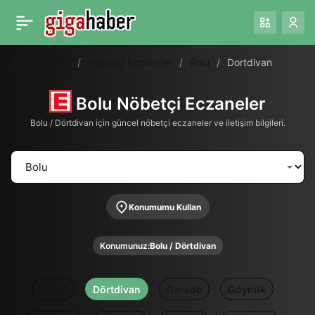
Ana Sayfa
Nöbetçi Eczaneler
Bolu
Dortdivan
Bolu Nöbetçi Eczaneler
Bolu / Dörtdivan için güncel nöbetçi eczaneler ve iletişim bilgileri.
Konumumu Kullan
Konumunuz:
Bolu / Dörtdivan
Tümü
Dörtdivan
Gerede
Göynük