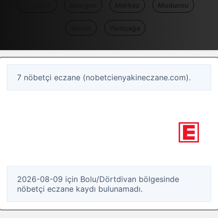
Kıbrıscık
Mengen
Merkez
Mudurnu
Seben
Yeniçağa
7 nöbetçi eczane (nobetcienyakineczane.com).
0
Nöbetçi eczane
Bolu / Dörtdivan
2026-08-09 için Bolu/Dörtdivan bölgesinde
nöbetçi eczane kaydı bulunamadı.