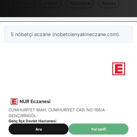
Merkez
Solhan
Yayladere
Yedisu
5 nöbetçi eczane (nobetcienyakineczane.com).
1
Nöbetçi eczane
Bingöl / Genç
NUR Eczanesi
CUMHURİYET MAH. CUMHURİYET CAD. NO:166/A
GENÇ/BİNGÖL
Genç İlçe Devlet Hastanesi
Ara
Yol tarifi