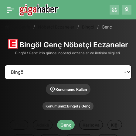
Ana Sayfa
Nöbetçi Eczaneler
Bingol
Genc
Bingöl Genç Nöbetçi Eczaneler
Bingöl / Genç için güncel nöbetçi eczaneler ve iletişim bilgileri.
Konumumu Kullan
Konumunuz:
Bingöl / Genç
Tümü
Adaklı
Genç
Karlıova
Kiğı