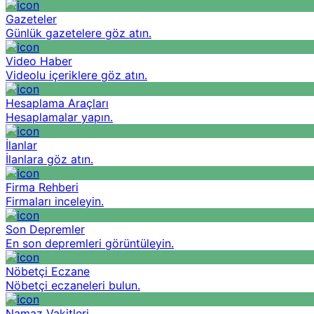
Gazeteler
Günlük gazetelere göz atın.
Video Haber
Videolu içeriklere göz atın.
Hesaplama Araçları
Hesaplamalar yapın.
İlanlar
İlanlara göz atın.
Firma Rehberi
Firmaları inceleyin.
Son Depremler
En son depremleri görüntüleyin.
Nöbetçi Eczane
Nöbetçi eczaneleri bulun.
Namaz Vakitleri