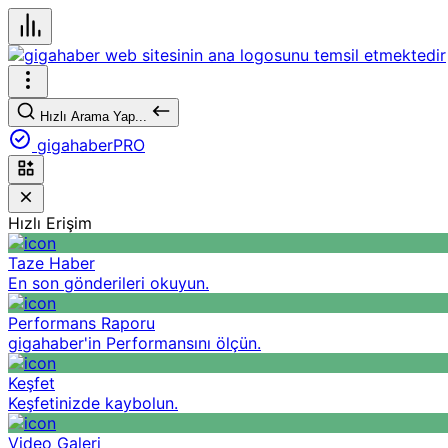
Hızlı Arama Yap...
gigahaberPRO
Hızlı Erişim
Taze Haber
En son gönderileri okuyun.
Performans Raporu
gigahaber'in Performansını ölçün.
Keşfet
Keşfetinizde kaybolun.
Video Galeri