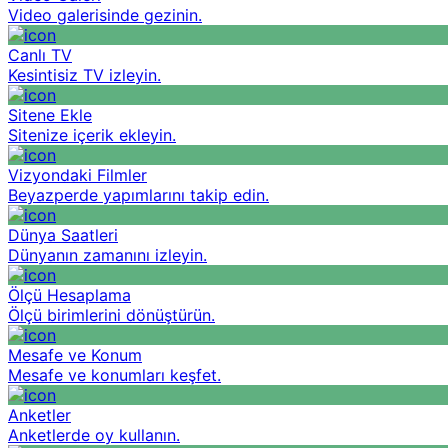
Video galerisinde gezinin.
Canlı TV
Kesintisiz TV izleyin.
Sitene Ekle
Sitenize içerik ekleyin.
Vizyondaki Filmler
Beyazperde yapımlarını takip edin.
Dünya Saatleri
Dünyanın zamanını izleyin.
Ölçü Hesaplama
Ölçü birimlerini dönüştürün.
Mesafe ve Konum
Mesafe ve konumları keşfet.
Anketler
Anketlerde oy kullanın.