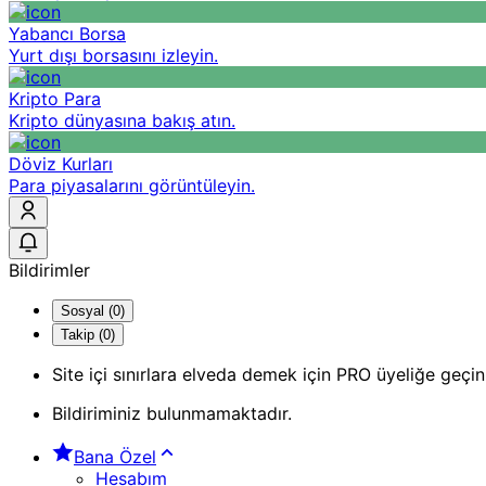
Yabancı Borsa
Yurt dışı borsasını izleyin.
Kripto Para
Kripto dünyasına bakış atın.
Döviz Kurları
Para piyasalarını görüntüleyin.
Bildirimler
Sosyal (0)
Takip (0)
Site içi sınırlara elveda demek için PRO üyeliğe geçin
Bildiriminiz bulunmamaktadır.
Bana Özel
Hesabım