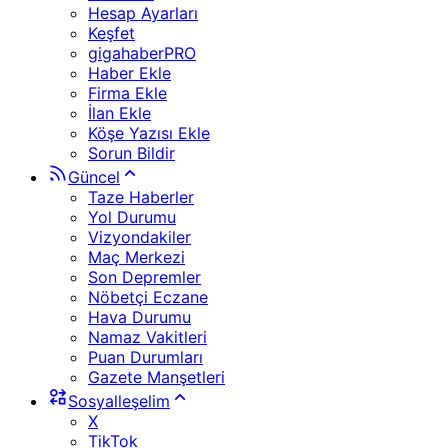
Hesap Ayarları
Keşfet
gigahaberPRO
Haber Ekle
Firma Ekle
İlan Ekle
Köşe Yazısı Ekle
Sorun Bildir
Güncel
Taze Haberler
Yol Durumu
Vizyondakiler
Maç Merkezi
Son Depremler
Nöbetçi Eczane
Hava Durumu
Namaz Vakitleri
Puan Durumları
Gazete Manşetleri
Sosyalleşelim
X
TikTok