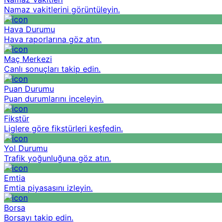
Namaz vakitlerini görüntüleyin.
Hava Durumu
Hava raporlarına göz atın.
Maç Merkezi
Canlı sonuçları takip edin.
Puan Durumu
Puan durumlarını inceleyin.
Fikstür
Liglere göre fikstürleri keşfedin.
Yol Durumu
Trafik yoğunluğuna göz atın.
Emtia
Emtia piyasasını izleyin.
Borsa
Borsayı takip edin.