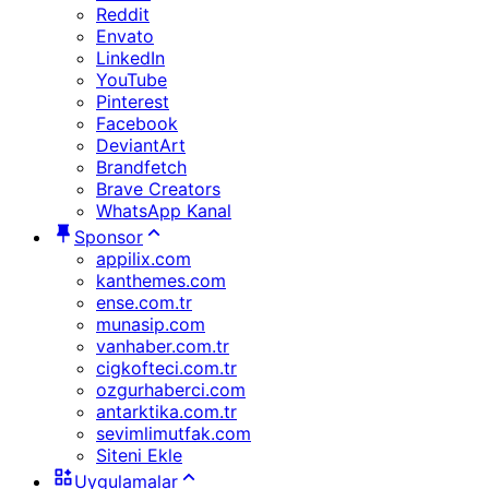
Reddit
Envato
LinkedIn
YouTube
Pinterest
Facebook
DeviantArt
Brandfetch
Brave Creators
WhatsApp Kanal
Sponsor
appilix.com
kanthemes.com
ense.com.tr
munasip.com
vanhaber.com.tr
cigkofteci.com.tr
ozgurhaberci.com
antarktika.com.tr
sevimlimutfak.com
Siteni Ekle
Uygulamalar