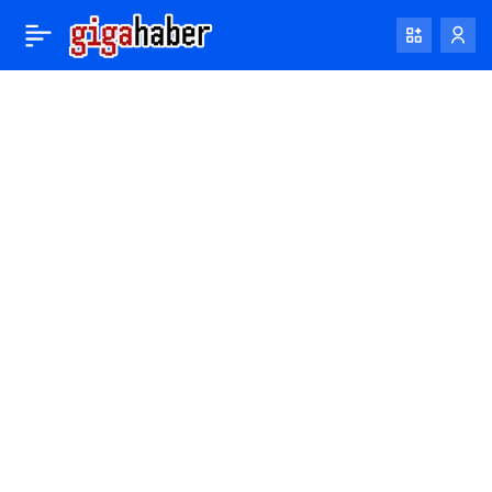
Araştırmacılar, en büyük
0
yapay zeka görüntü
oluşturma veri setinde
çocuk istismarı materyali
buldu