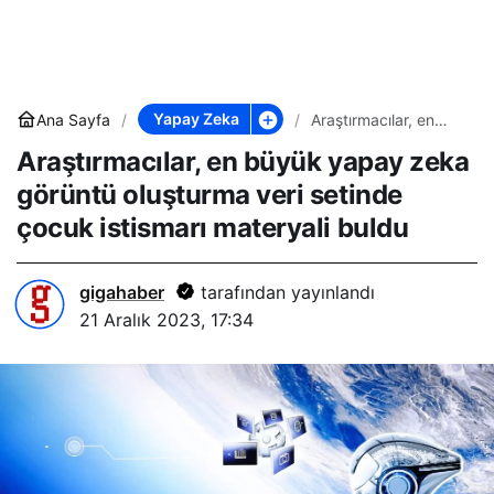
Yapay Zeka
Ana Sayfa
Araştırmacılar, en
büyük yapay zeka
Araştırmacılar, en büyük yapay zeka
görüntü oluşturma
veri setinde çocuk
görüntü oluşturma veri setinde
istismarı materyali
buldu
çocuk istismarı materyali buldu
gigahaber
tarafından yayınlandı
21 Aralık 2023, 17:34