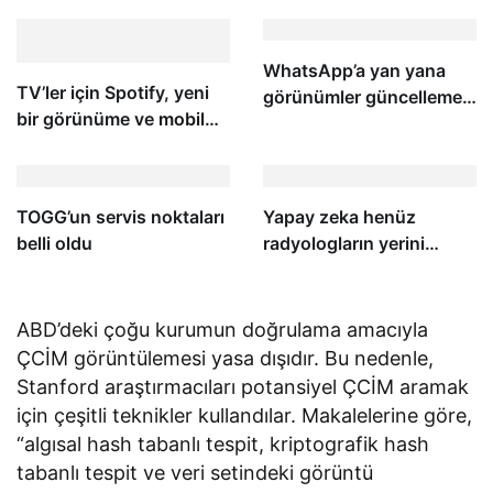
oyunculu harita ve daha
başlayacak
fazlasını içeriyor
WhatsApp’a yan yana
TV’ler için Spotify, yeni
görünümler güncellemesi
bir görünüme ve
mobil
geliyor
uygulamaya uygun
özelliklere kavuşuyor
TOGG’un servis noktaları
Yapay zeka henüz
belli oldu
radyologların yerini
almayacak
ABD’deki çoğu kurumun doğrulama amacıyla
ÇCİM görüntülemesi yasa dışıdır. Bu nedenle,
Stanford araştırmacıları potansiyel ÇCİM aramak
için çeşitli teknikler kullandılar. Makalelerine göre,
“algısal hash tabanlı tespit, kriptografik hash
tabanlı tespit ve veri setindeki görüntü