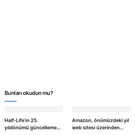
Bunları okudun mu?
Half-Life’ın 25.
Amazon, önümüzdeki yıl
yıldönümü güncellemesi,
web sitesi üzerinden
dört adet yeni çok
Hyundai satmaya