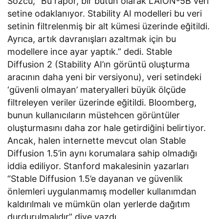
Sözcü, “Bu rapor, bir bütün olarak LAION-5B veri
setine odaklanıyor. Stability AI modelleri bu veri
setinin filtrelenmiş bir alt kümesi üzerinde eğitildi.
Ayrıca, artık davranışları azaltmak için bu
modellere ince ayar yaptık.” dedi. Stable
Diffusion 2 (Stability AI’ın görüntü oluşturma
aracının daha yeni bir versiyonu), veri setindeki
‘güvenli olmayan’ materyalleri büyük ölçüde
filtreleyen veriler üzerinde eğitildi. Bloomberg,
bunun kullanıcıların müstehcen görüntüler
oluşturmasını daha zor hale getirdiğini belirtiyor.
Ancak, halen internette mevcut olan Stable
Diffusion 1.5’in aynı korumalara sahip olmadığı
iddia ediliyor. Stanford makalesinin yazarları
“Stable Diffusion 1.5’e dayanan ve güvenlik
önlemleri uygulanmamış modeller kullanımdan
kaldırılmalı ve mümkün olan yerlerde dağıtım
durdurulmalıdır” diye yazdı.