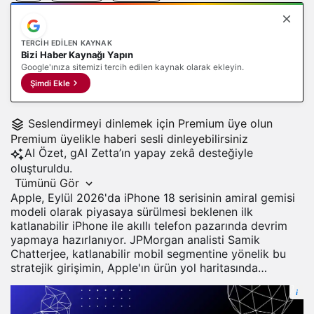
TERCIH EDILEN KAYNAK
Bizi Haber Kaynağı Yapın
Google'ınıza sitemizi tercih edilen kaynak olarak ekleyin.
Şimdi Ekle
Seslendirmeyi dinlemek için Premium üye olun
Premium üyelikle haberi sesli dinleyebilirsiniz
AI
Özet, gAI Zetta’ın yapay zekâ desteğiyle
oluşturuldu.
Tümünü Gör
Apple, Eylül 2026'da iPhone 18 serisinin amiral gemisi
modeli olarak piyasaya sürülmesi beklenen ilk
katlanabilir iPhone ile akıllı telefon pazarında devrim
yapmaya hazırlanıyor. JPMorgan analisti Samik
Chatterjee, katlanabilir mobil segmentine yönelik bu
stratejik girişimin, Apple'ın ürün yol haritasında…
i