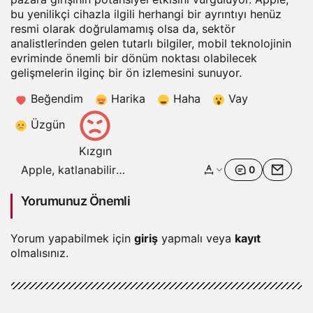
bu yenilikçi cihazla ilgili herhangi bir ayrıntıyı henüz
resmi olarak doğrulamamış olsa da, sektör
analistlerinden gelen tutarlı bilgiler,
mobil
teknolojinin
evriminde önemli bir dönüm noktası olabilecek
gelişmelerin ilginç bir ön izlemesini sunuyor.
Beğendim
Harika
Haha
Vay
Üzgün
Kızgın
Apple, katlanabilir
0
iPhone’unu büyük
ihtimalle Eylül 2026’da
Yorumunuz Önemli
1.999 dolara piyasaya
sürecek
Yorum yapabilmek için
giriş
yapmalı veya
kayıt
olmalısınız.