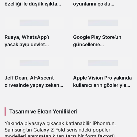
özelliği ile düşük ışıkta
oyunlarını çoklu
bile fotoğraf çekmeyi
platformda sunma
kolaylaştıracak
stratejisini değiştiriyor
Rusya, WhatsApp’ı
Google Play Store’un
yasaklayıp devlet
güncelleme
destekli MAX
görünürlüğündeki tuhaf
uygulamasına geçiş
sapma kullanıcıları
yapabilir
şaşırttı
Jeff Dean, AI-Ascent
Apple Vision Pro yakında
zirvesinde yapay zekanın
kullanıcıların gözleriyle
mühendislik iş gücünü
kaydırma yapmalarını
yeniden tanımlayacağını
sağlayacak
söyledi
Tasarım ve Ekran Yenilikleri
Yakında piyasaya çıkacak katlanabilir iPhone’un,
Samsung’un Galaxy Z Fold serisindeki popüler
modelleri anımsatan kitap tarzı bir form faktörü