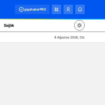
gigahaberPRO
Sağlık
Mod
değiştir
8 Ağustos 2026, Cts
Gündüz Modu
Gündüz modunu seçin.
Gece Modu
Gece modunu seçin.
Sistem Modu
Sistem modunu seçin.