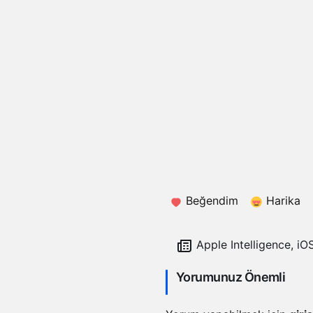
Beğendim
Harika
Apple Intelligence, iOS 18.1 geliştirici beta
sürümünün bir parçası ola
Yorumunuz Önemli