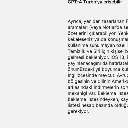
GPT-4 Turbo’ya erişebilir
Ayrıca, yeniden tasarlanan 
aramaları (veya Notlar’da se
özetlerini çıkarabiliyor. Yen
kekeleseniz ya da konuşmanız
kullanıma sunulmayan özell
Temizlik ve Siri için kişise
gelmesi bekleniyor. iOS 18,
yayınlanacağını da hatırlata
önümüzdeki yıl boyunca kul
İngilizcesinde mevcut. Avrupa
bölgesinin ve dilinin Amerik
arkasındaki indirmelerin sor
mekaniği var. Bekleme listes
bekleme listesindeyken, kay
listesi hesap bazında olduğ
gerekiyor.