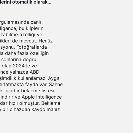
lerini otomatik olarak
k ve Instagram’da
aktan vazgeçebilir
uygulamasında canlı
igence, bu kliplerin
azabilme özelliği ve
likleri de mevcut. Henüz
syonu, Fotoğraflarda
da daha fazla özelliğin
 sonlarına doğru
l olan 2024’te ve
ence yalnızca ABD
 şimdilik kullanılamaz. Aygıt
atırlatmakta fayda var. Sahne
 için bir bekleme listesi
indirir ve Apple Intelligence
dar hızlı olmuştur. Bekleme
ca bir cihazdan kaydolmanız