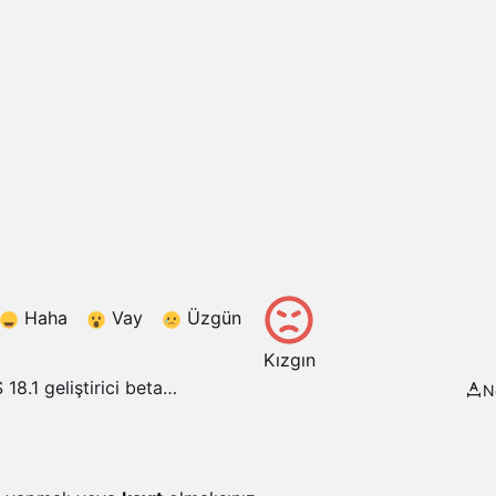
Haha
Vay
Üzgün
Kızgın
N
rak kullanıma açılıyor