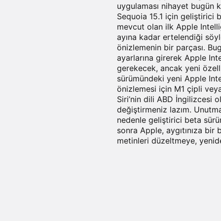
uygulaması nihayet bugün ku
Sequoia 15.1 için geliştirici
mevcut olan ilk Apple Intell
ayına kadar ertelendiği söyl
önizlemenin bir parçası. Bug
ayarlarına girerek Apple Int
gerekecek, ancak yeni özelli
sürümündeki yeni Apple Inte
önizlemesi için M1 çipli vey
Siri’nin dili ABD İngilizces
değiştirmeniz lazım. Unutmam
nedenle geliştirici beta sü
sonra Apple, aygıtınıza bir 
metinleri düzeltmeye, yenid