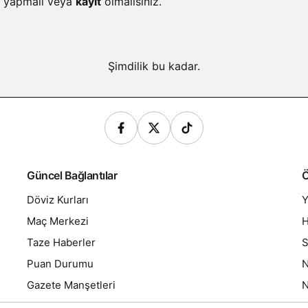
yapmalı veya
kayıt
olmalısınız.
Şimdilik bu kadar.
Güncel Bağlantılar
Ö
Döviz Kurları
Y
Maç Merkezi
H
Taze Haberler
S
Puan Durumu
N
Gazete Manşetleri
N