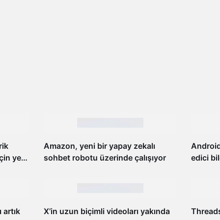
rik
Amazon, yeni bir yapay zekalı
Android
çin yeni
sohbet robotu üzerinde çalışıyor
edici bi
or
düzelte
 artık
X’in uzun biçimli videoları yakında
Threads 