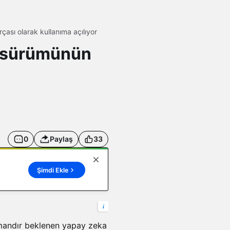
rçası olarak kullanıma açılıyor
ta sürümünün
0
Paylaş
33
Şimdi Ekle
i
zamandır beklenen yapay zeka