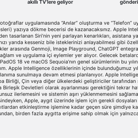
akıllı TV’lere geliyor
gönderi
Faceboo
paylaşm
Fotoğraflar uygulamasında “Anılar” oluşturma ve “Telefon” 
sleri) yazıya dökme becerisi de kazanacaksınız. Apple Intell
iden tasarlanan Siri’nin yeni parlayan kenarlıkları, asistana y
ı yarıda kesseniz bile isteklerinizi anlayabilmesi gibi özel
ikler arasında Genmoji, Image Playground, ChatGPT entegra
l bağlam ve uygulama içi eylemler yer alıyor. Gelecek betalar
 iPadOS 18 ve macOS Sequoia’nın genel sürümlerinin bu yılın
lım. Apple Intelligence özelliklerinin içinde bulunduğumuz yı
lanıma sunulmaya devam etmesi planlanıyor. Apple Intellig
 Birliği, Çin veya diğer ülkelerdeki geliştiriciler tarafından
a Birleşik Devletleri olarak ayarlanması gerektiğini tekrar h
unsuz ilerlemesini ve sistemin aşırı yüklenmemesini sağlamak
indeyken, Apple, aygıt üzerinde işlem için gerekli dosyaları 
ıtlardan etkinleştirme işlemine kadar geçen süre şimdiye ka
undan, birden fazla aygıtta erişime sahip olmak için yalnız