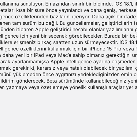
llanıma sunuluyor. En azından sınırlı bir biçimde. iOS 18.1
 betaları kısa bir süre önce yayınlandı ve daha geniş, herkese
igence özelliklerinden bazılarını içeriyor. Daha açık bir ifa
enen tam sürüm bu değil. Bu güncellemeler, geliştiricilerin t
ünden itibaren Apple geliştirici hesabı olanlar yazılımlarını
elligence için yeni bir seçenek görebilecekler. Burada bir be
klere erişmeniz birkaç saatten uzun sürmeyecektir. iOS 18.1 
lligence özelliklerini kullanmak için bir iPhone 15 Pro veya
a daha yeni bir iPad veya Mac’e sahip olmanız gerektiğini un
i olarak ayarlanmamışsa Apple Intelligence ayarına erişmeden 
ak gerekir ki, kararsız veya hatalı olabilecek bir yazılımı ça
rümünü yüklemeden önce aygıtınızı yedeklediğinizden emin olu
bildirim gönderecek. Beta sürümünde kullanabileceğiniz yeni
en yazmaya veya özetlemeye yönelik kullanışlı araçlar yer a