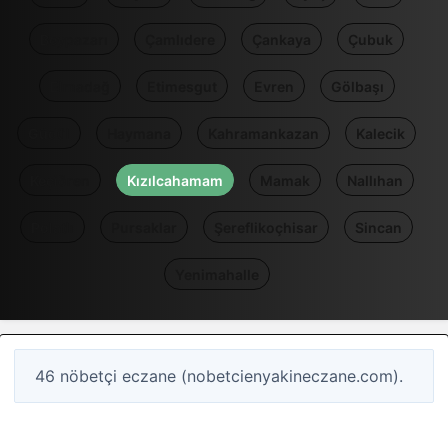
Beypazarı
Çamlıdere
Çankaya
Çubuk
Elmadağ
Etimesgut
Evren
Gölbaşı
Güdül
Haymana
Kahramankazan
Kalecik
Keçiören
Kızılcahamam
Mamak
Nallıhan
Polatlı
Pursaklar
Şereflikoçhisar
Sincan
Yenimahalle
46 nöbetçi eczane (nobetcienyakineczane.com).