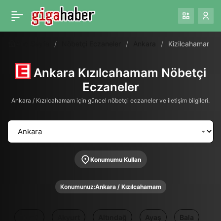
Ana Sayfa
Nöbetçi Eczaneler
Ankara
Kizilcahamam
Ankara Kızılcahamam Nöbetçi
Eczaneler
Ankara / Kızılcahamam için güncel nöbetçi eczaneler ve iletişim bilgileri.
Konumumu Kullan
Konumunuz:
Ankara / Kızılcahamam
Tümü
Akyurt
Altındağ
Ayaş
Bala