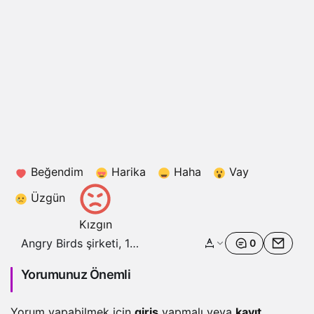
Beğendim
Harika
Haha
Vay
Üzgün
Kızgın
Angry Birds şirketi, 1
0
milyar dolara Sega’ya
satılmak üzere
Yorumunuz Önemli
Yorum yapabilmek için
giriş
yapmalı veya
kayıt