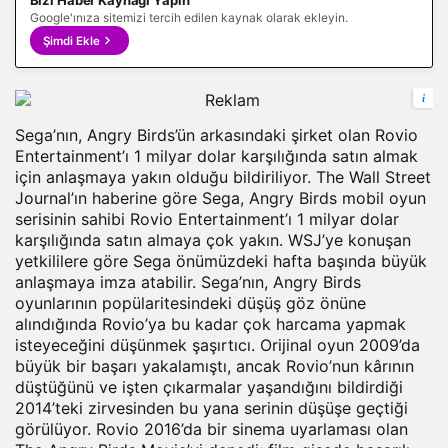
Bizi Haber Kaynağı Yapın
Google'ınıza sitemizi tercih edilen kaynak olarak ekleyin.
Şimdi Ekle
i
Sega’nın, Angry Birds’ün arkasındaki şirket olan Rovio
Entertainment’ı 1 milyar dolar karşılığında satın almak
için anlaşmaya yakın olduğu bildiriliyor. The Wall Street
Journal’ın haberine göre Sega, Angry Birds
mobil
oyun
serisinin sahibi Rovio Entertainment’ı 1 milyar dolar
karşılığında satın almaya çok yakın. WSJ’ye konuşan
yetkililere göre Sega önümüzdeki hafta başında büyük
anlaşmaya imza atabilir. Sega’nın, Angry Birds
oyunlarının popülaritesindeki düşüş göz önüne
alındığında Rovio’ya bu kadar çok harcama yapmak
isteyeceğini düşünmek şaşırtıcı. Orijinal oyun 2009’da
büyük bir başarı yakalamıştı, ancak Rovio’nun kârının
düştüğünü ve işten çıkarmalar yaşandığını bildirdiği
2014’teki zirvesinden bu yana serinin düşüşe geçtiği
görülüyor. Rovio 2016’da bir
sinema
uyarlaması olan