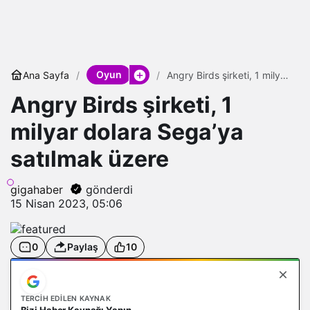
Oyun
Ana Sayfa
Angry Birds şirketi, 1 milyar
dolara Sega’ya satılmak
Angry Birds şirketi, 1
üzere
milyar dolara Sega’ya
satılmak üzere
gigahaber
gönderdi
15 Nisan 2023, 05:06
0
Paylaş
10
TERCIH EDILEN KAYNAK